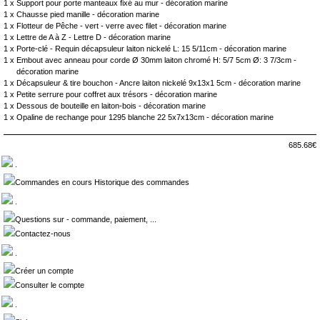
1 x
Support pour porte manteaux fixé au mur - décoration marine
1 x
Chausse pied manille - décoration marine
1 x
Flotteur de Pêche - vert - verre avec filet - décoration marine
1 x
Lettre de A à Z - Lettre D - décoration marine
1 x
Porte-clé - Requin décapsuleur laiton nickelé L: 15 5/11cm - décoration marine
1 x
Embout avec anneau pour corde Ø 30mm laiton chromé H: 5/7 5cm Ø: 3 7/3cm -
décoration marine
1 x
Décapsuleur & tire bouchon - Ancre laiton nickelé 9x13x1 5cm - décoration marine
1 x
Petite serrure pour coffret aux trésors - décoration marine
1 x
Dessous de bouteille en laiton-bois - décoration marine
1 x
Opaline de rechange pour 1295 blanche 22 5x7x13cm - décoration marine
685.68€
.
Commandes en cours Historique des commandes
.
Questions sur - commande, paiement, ...
Contactez-nous
.
Créer un compte
Consulter le compte
.