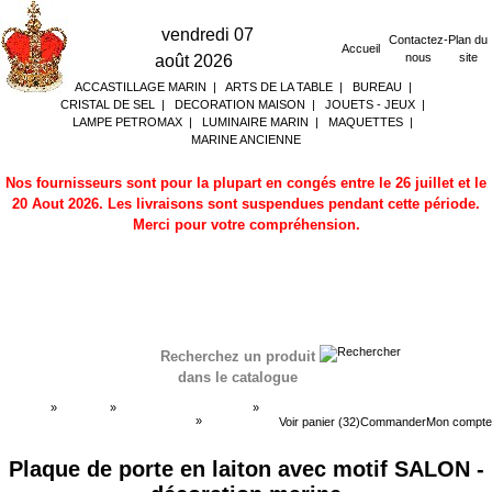
vendredi 07
Contactez-
Plan du
Accueil
nous
site
août 2026
ACCASTILLAGE MARIN
|
ARTS DE LA TABLE
|
BUREAU
|
CRISTAL DE SEL
|
DECORATION MAISON
|
JOUETS - JEUX
|
LAMPE PETROMAX
|
LUMINAIRE MARIN
|
MAQUETTES
|
MARINE ANCIENNE
Nos fournisseurs sont pour la plupart en congés entre le 26 juillet et le
20 Aout 2026. Les livraisons sont suspendues pendant cette période.
Merci pour votre compréhension.
Recherchez un produit
dans le catalogue
Accueil
»
Boutique
»
DECORATION MARINE
»
Plaques de porte - plaques gravées
»
Plaques de
Voir panier (32)
Commander
Mon compte
porte - plaques gravées
Plaque de porte en laiton avec motif SALON -