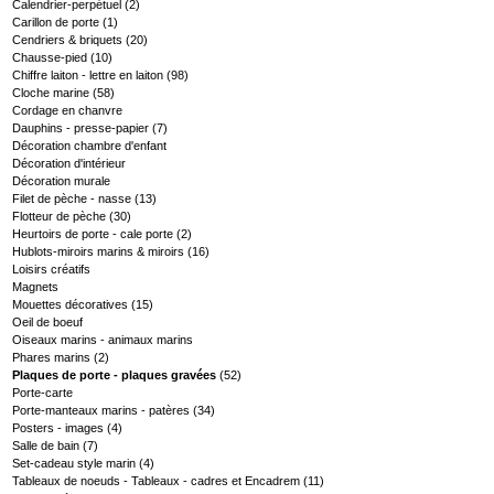
Calendrier-perpétuel
(2)
Carillon de porte
(1)
Cendriers & briquets
(20)
Chausse-pied
(10)
Chiffre laiton - lettre en laiton
(98)
Cloche marine
(58)
Cordage en chanvre
Dauphins - presse-papier
(7)
Décoration chambre d'enfant
Décoration d'intérieur
Décoration murale
Filet de pèche - nasse
(13)
Flotteur de pèche
(30)
Heurtoirs de porte - cale porte
(2)
Hublots-miroirs marins & miroirs
(16)
Loisirs créatifs
Magnets
Mouettes décoratives
(15)
Oeil de boeuf
Oiseaux marins - animaux marins
Phares marins
(2)
Plaques de porte - plaques gravées
(52)
Porte-carte
Porte-manteaux marins - patères
(34)
Posters - images
(4)
Salle de bain
(7)
Set-cadeau style marin
(4)
Tableaux de noeuds - Tableaux - cadres et Encadrem
(11)