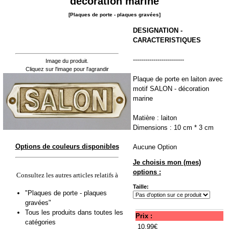
décoration marine
[Plaques de porte - plaques gravées]
DESIGNATION -
CARACTERISTIQUES
-------------------------
Image du produit.
Cliquez sur l'image pour l'agrandir
Plaque de porte en laiton avec
motif SALON - décoration
marine
Matière : laiton
Dimensions : 10 cm * 3 cm
Options de couleurs disponibles
Aucune Option
Je choisis mon (mes)
options :
Consultez les autres articles relatifs à
Taille:
"Plaques de porte - plaques
gravées"
Tous les produits dans toutes les
Prix :
catégories
10.99€