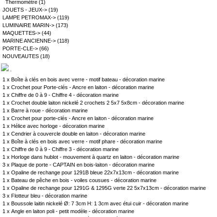
Thermomètre
(1)
JOUETS - JEUX->
(19)
LAMPE PETROMAX->
(119)
LUMINAIRE MARIN->
(173)
MAQUETTES->
(44)
MARINE ANCIENNE->
(118)
PORTE-CLE->
(66)
NOUVEAUTES
(18)
.
1 x
Boîte à clés en bois avec verre - motif bateau - décoration marine
1 x
Crochet pour Porte-clés - Ancre en laiton - décoration marine
1 x
Chiffre de 0 à 9 - Chiffre 4 - décoration marine
1 x
Crochet double laiton nickelé 2 crochets 2 5x7 5x8cm - décoration marine
1 x
Barre à roue - décoration marine
1 x
Crochet pour porte-clés - Ancre en laiton - décoration marine
1 x
Hélice avec horloge - décoration marine
1 x
Cendrier à couvercle double en laiton - décoration marine
1 x
Boîte à clés en bois avec verre - motif phare - décoration marine
1 x
Chiffre de 0 à 9 - Chiffre 3 - décoration marine
1 x
Horloge dans hublot - mouvement à quartz en laiton - décoration marine
3 x
Plaque de porte - CAPTAIN en bois-laiton - décoration marine
1 x
Opaline de rechange pour 1291B bleue 22x7x13cm - décoration marine
1 x
Bateau de pêche en bois - voiles cousues - décoration marine
1 x
Opaline de rechange pour 1291G & 1295G verte 22 5x7x13cm - décoration marine
3 x
Flotteur bleu - décoration marine
1 x
Boussole laitin nickelé Ø: 7 3cm H: 1 3cm avec étui cuir - décoration marine
1 x
Angle en laiton poli - petit modèle - décoration marine