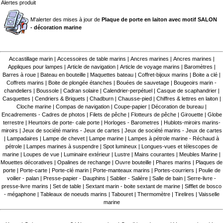
Alertes produit
M'alerter des mises à jour de
Plaque de porte en laiton avec motif SALON
- décoration marine
Accastillage marin
|
Accessoires de table marins
|
Ancres marines
|
Ancres marines
|
Appliques pour lampes
|
Article de navigation
|
Article de voyage marins
|
Baromètres
|
Barres à roue
|
Bateau en bouteille
|
Maquettes bateau
|
Coffret-bijoux marins
|
Boite a clé
|
Coffrets marins
|
Boite de plongée étanches
|
Bouées de sauvetage
|
Bougeoirs marin -
chandeliers
|
Boussole
|
Cadran solaire
|
Calendrier-perpétuel
|
Casque de scaphandrier
|
Casquettes
|
Cendriers & Briquets
|
Chadburn
|
Chausse-pied
|
Chiffres & lettres en laiton
|
Cloche marine
|
Compas de navigation
|
Coupe-papier
|
Décoration de bureau
|
Encadrements - Cadres de photos
|
Filets de pêche
|
Flotteurs de pêche
|
Girouette
|
Globe
terrestre
|
Heurtoirs de porte- cale porte
|
Horloges - Barometres
|
Hublots-miroirs marins-
miroirs
|
Jeux de société marins - Jeux de cartes
|
Jeux de société marins - Jeux de cartes
|
Lampadaires
|
Lampe de chevet
|
Lampe marine
|
Lampes à pétrole marine - Réchaud à
pétrole
|
Lampes marines à suspendre
|
Spot lumineux
|
Longues-vues et télescopes de
marine
|
Loupes de vue
|
Luminaire extérieur
|
Lustre
|
Mains courantes
|
Meubles Marine
|
Mouettes décoratives
|
Opalines de rechange
|
Ouvre bouteille
|
Phares marins
|
Plaques de
porte
|
Porte-carte
|
Porte-clé marin
|
Porte-manteaux marins
|
Portes-courriers
|
Poulie de
voilier - palan
|
Presse-papier - Dauphins
|
Sablier - Salière
|
Salle de bain
|
Serre-livre -
presse-livre marins
|
Set de table
|
Sextant marin - boite sextant de marine
|
Sifflet de bosco
- mégaphone
|
Tableaux de noeuds marins
|
Tabouret
|
Thermomètre
|
Tirelires
|
Vaisselle
marine