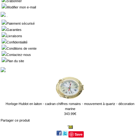
S'abonner
Modifier mon e-mail
.
Paiement sécurisé
Garanties
Livraisons
Confidentialité
Conditions de vente
Contactez-nous
Plan du site
Horloge-Hublot en laiton - cadran chiffres romains - mouvement à quartz - décoration
marine
343.99€
Partager ce produit
Save