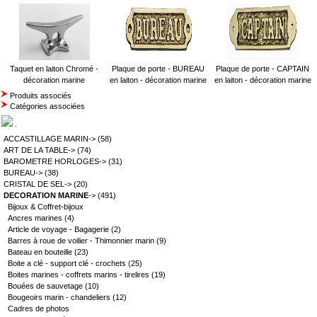
Taquet en laiton Chromé -
Plaque de porte - BUREAU
Plaque de porte - CAPTAIN
décoration marine
en laiton - décoration marine
en laiton - décoration marine
Produits associés
Catégories associées
.
ACCASTILLAGE MARIN->
(58)
ART DE LA TABLE->
(74)
BAROMETRE HORLOGES->
(31)
BUREAU->
(38)
CRISTAL DE SEL->
(20)
DECORATION MARINE
->
(491)
Bijoux & Coffret-bijoux
Ancres marines
(4)
Article de voyage - Bagagerie
(2)
Barres à roue de voilier - Thimonnier marin
(9)
Bateau en bouteille
(23)
Boite a clé - support clé - crochets
(25)
Boites marines - coffrets marins - tirelires
(19)
Bouées de sauvetage
(10)
Bougeoirs marin - chandeliers
(12)
Cadres de photos