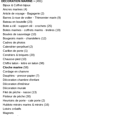
DECORATION MARINE
->
(491)
Bijoux & Coffret-bijoux
Ancres marines
(4)
Article de voyage - Bagagerie
(2)
Barres à roue de voilier - Thimonnier marin
(9)
Bateau en bouteille
(23)
Boite a clé - support clé - crochets
(25)
Boites marines - coffrets marins - tirelires
(19)
Bouées de sauvetage
(10)
Bougeoirs marin - chandeliers
(12)
Cadres de photos
Calendrier-perpétuel
(2)
Carillon de porte
(1)
Cendriers & briquets
(20)
Chausse-pied
(10)
Chiffre laiton - lettre en laiton
(98)
Cloche marine
(58)
Cordage en chanvre
Dauphins - presse-papier
(7)
Décoration chambre d'enfant
Décoration d'intérieur
Décoration murale
Filet de pèche - nasse
(13)
Flotteur de pèche
(30)
Heurtoirs de porte - cale porte
(2)
Hublots-miroirs marins & miroirs
(16)
Loisirs créatifs
Magnets