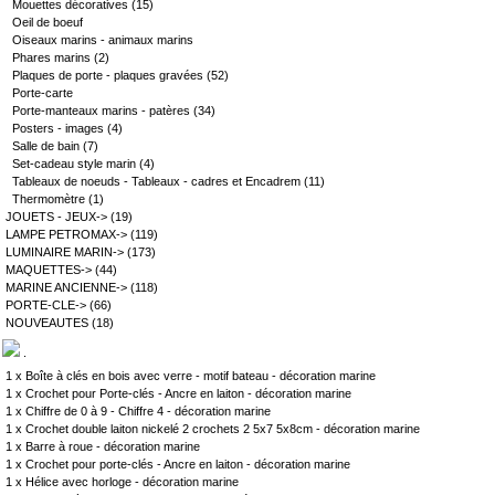
Mouettes décoratives
(15)
Oeil de boeuf
Oiseaux marins - animaux marins
Phares marins
(2)
Plaques de porte - plaques gravées
(52)
Porte-carte
Porte-manteaux marins - patères
(34)
Posters - images
(4)
Salle de bain
(7)
Set-cadeau style marin
(4)
Tableaux de noeuds - Tableaux - cadres et Encadrem
(11)
Thermomètre
(1)
JOUETS - JEUX->
(19)
LAMPE PETROMAX->
(119)
LUMINAIRE MARIN->
(173)
MAQUETTES->
(44)
MARINE ANCIENNE->
(118)
PORTE-CLE->
(66)
NOUVEAUTES
(18)
.
1 x
Boîte à clés en bois avec verre - motif bateau - décoration marine
1 x
Crochet pour Porte-clés - Ancre en laiton - décoration marine
1 x
Chiffre de 0 à 9 - Chiffre 4 - décoration marine
1 x
Crochet double laiton nickelé 2 crochets 2 5x7 5x8cm - décoration marine
1 x
Barre à roue - décoration marine
1 x
Crochet pour porte-clés - Ancre en laiton - décoration marine
1 x
Hélice avec horloge - décoration marine