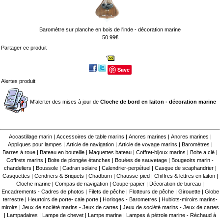
Baromètre sur planche en bois de l'inde - décoration marine
50.99€
Partager ce produit
Save
Alertes produit
M'alerter des mises à jour de
Cloche de bord en laiton - décoration marine
Accastillage marin
|
Accessoires de table marins
|
Ancres marines
|
Ancres marines
|
Appliques pour lampes
|
Article de navigation
|
Article de voyage marins
|
Baromètres
|
Barres à roue
|
Bateau en bouteille
|
Maquettes bateau
|
Coffret-bijoux marins
|
Boite a clé
|
Coffrets marins
|
Boite de plongée étanches
|
Bouées de sauvetage
|
Bougeoirs marin -
chandeliers
|
Boussole
|
Cadran solaire
|
Calendrier-perpétuel
|
Casque de scaphandrier
|
Casquettes
|
Cendriers & Briquets
|
Chadburn
|
Chausse-pied
|
Chiffres & lettres en laiton
|
Cloche marine
|
Compas de navigation
|
Coupe-papier
|
Décoration de bureau
|
Encadrements - Cadres de photos
|
Filets de pêche
|
Flotteurs de pêche
|
Girouette
|
Globe
terrestre
|
Heurtoirs de porte- cale porte
|
Horloges - Barometres
|
Hublots-miroirs marins-
miroirs
|
Jeux de société marins - Jeux de cartes
|
Jeux de société marins - Jeux de cartes
|
Lampadaires
|
Lampe de chevet
|
Lampe marine
|
Lampes à pétrole marine - Réchaud à