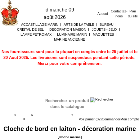
dimanche 09
Contactez-
Plan
Accueil
nous
du site
août 2026
ACCASTILLAGE MARIN
|
ARTS DE LA TABLE
|
BUREAU
|
CRISTAL DE SEL
|
DECORATION MAISON
|
JOUETS - JEUX
|
LAMPE PETROMAX
|
LUMINAIRE MARIN
|
MAQUETTES
|
MARINE ANCIENNE
Nos fournisseurs sont pour la plupart en congés entre le 26 juillet et le
20 Aout 2026. Les livraisons sont suspendues pendant cette période.
Merci pour votre compréhension.
Recherchez un produit
dans le catalogue
Accueil
»
Boutique
»
DECORATION MARINE
»
Cloche marine
»
Cloche marine
Voir panier (32)
Commander
Mon compte
Cloche de bord en laiton - décoration marine
[Cloche marine]