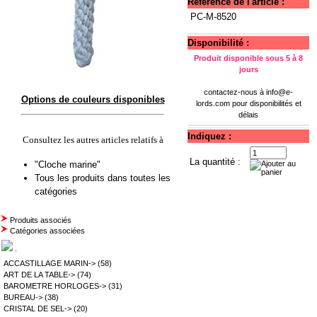
Référence de l'article :
PC-M-8520
Disponibilité :
Produit disponible sous 5 à 8
jours
contactez-nous à
info@e-
Options de couleurs disponibles
lords.com
pour disponibilités et
délais
Indiquez :
Consultez les autres articles relatifs à
La quantité :
"Cloche marine"
Tous les produits dans toutes les
catégories
Produits associés
Catégories associées
.
ACCASTILLAGE MARIN->
(58)
ART DE LA TABLE->
(74)
BAROMETRE HORLOGES->
(31)
BUREAU->
(38)
CRISTAL DE SEL->
(20)