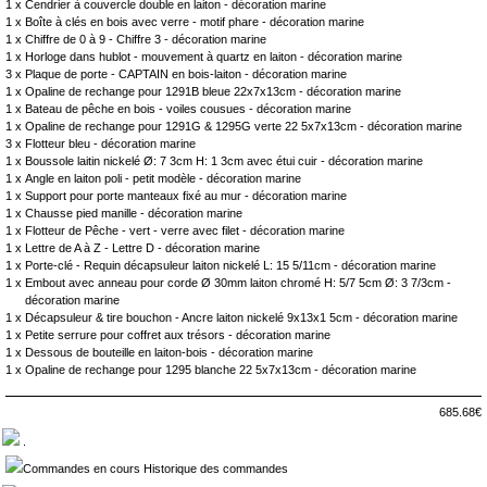
1 x
Cendrier à couvercle double en laiton - décoration marine
1 x
Boîte à clés en bois avec verre - motif phare - décoration marine
1 x
Chiffre de 0 à 9 - Chiffre 3 - décoration marine
1 x
Horloge dans hublot - mouvement à quartz en laiton - décoration marine
3 x
Plaque de porte - CAPTAIN en bois-laiton - décoration marine
1 x
Opaline de rechange pour 1291B bleue 22x7x13cm - décoration marine
1 x
Bateau de pêche en bois - voiles cousues - décoration marine
1 x
Opaline de rechange pour 1291G & 1295G verte 22 5x7x13cm - décoration marine
3 x
Flotteur bleu - décoration marine
1 x
Boussole laitin nickelé Ø: 7 3cm H: 1 3cm avec étui cuir - décoration marine
1 x
Angle en laiton poli - petit modèle - décoration marine
1 x
Support pour porte manteaux fixé au mur - décoration marine
1 x
Chausse pied manille - décoration marine
1 x
Flotteur de Pêche - vert - verre avec filet - décoration marine
1 x
Lettre de A à Z - Lettre D - décoration marine
1 x
Porte-clé - Requin décapsuleur laiton nickelé L: 15 5/11cm - décoration marine
1 x
Embout avec anneau pour corde Ø 30mm laiton chromé H: 5/7 5cm Ø: 3 7/3cm -
décoration marine
1 x
Décapsuleur & tire bouchon - Ancre laiton nickelé 9x13x1 5cm - décoration marine
1 x
Petite serrure pour coffret aux trésors - décoration marine
1 x
Dessous de bouteille en laiton-bois - décoration marine
1 x
Opaline de rechange pour 1295 blanche 22 5x7x13cm - décoration marine
685.68€
.
Commandes en cours Historique des commandes