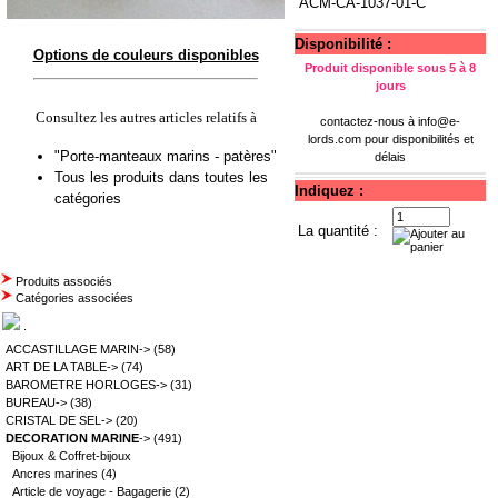
ACM-CA-1037-01-C
Disponibilité :
Options de couleurs disponibles
Produit disponible sous 5 à 8
jours
Consultez les autres articles relatifs à
contactez-nous à
info@e-
lords.com
pour disponibilités et
"Porte-manteaux marins - patères"
délais
Tous les produits dans toutes les
Indiquez :
catégories
La quantité :
Produits associés
Catégories associées
.
ACCASTILLAGE MARIN->
(58)
ART DE LA TABLE->
(74)
BAROMETRE HORLOGES->
(31)
BUREAU->
(38)
CRISTAL DE SEL->
(20)
DECORATION MARINE
->
(491)
Bijoux & Coffret-bijoux
Ancres marines
(4)
Article de voyage - Bagagerie
(2)