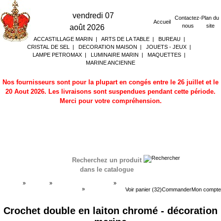
vendredi 07
Contactez-
Plan du
Accueil
nous
site
août 2026
ACCASTILLAGE MARIN
|
ARTS DE LA TABLE
|
BUREAU
|
CRISTAL DE SEL
|
DECORATION MAISON
|
JOUETS - JEUX
|
LAMPE PETROMAX
|
LUMINAIRE MARIN
|
MAQUETTES
|
MARINE ANCIENNE
Nos fournisseurs sont pour la plupart en congés entre le 26 juillet et le
20 Aout 2026. Les livraisons sont suspendues pendant cette période.
Merci pour votre compréhension.
Recherchez un produit
dans le catalogue
Accueil
»
Boutique
»
DECORATION MARINE
»
Porte-manteaux marins - patères
»
Porte-manteaux
Voir panier (32)
Commander
Mon compte
marins - patères
Crochet double en laiton chromé - décoration