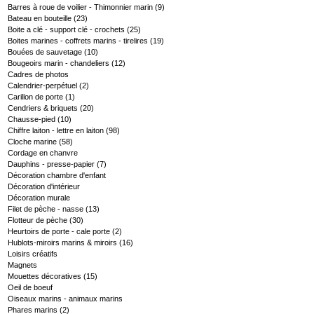
Barres à roue de voilier - Thimonnier marin
(9)
Bateau en bouteille
(23)
Boite a clé - support clé - crochets
(25)
Boites marines - coffrets marins - tirelires
(19)
Bouées de sauvetage
(10)
Bougeoirs marin - chandeliers
(12)
Cadres de photos
Calendrier-perpétuel
(2)
Carillon de porte
(1)
Cendriers & briquets
(20)
Chausse-pied
(10)
Chiffre laiton - lettre en laiton
(98)
Cloche marine
(58)
Cordage en chanvre
Dauphins - presse-papier
(7)
Décoration chambre d'enfant
Décoration d'intérieur
Décoration murale
Filet de pèche - nasse
(13)
Flotteur de pèche
(30)
Heurtoirs de porte - cale porte
(2)
Hublots-miroirs marins & miroirs
(16)
Loisirs créatifs
Magnets
Mouettes décoratives
(15)
Oeil de boeuf
Oiseaux marins - animaux marins
Phares marins
(2)