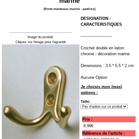
marine
[Porte-manteaux marins - patères]
DESIGNATION -
CARACTERISTIQUES
-------------------------
Image du produit.
Cliquez sur l'image pour l'agrandir
Crochet double en laiton
chromé - décoration marine
Dimensions : 3.5 * 5.5 * 2 cm
Aucune Option
Je choisis mon (mes)
options :
Taille:
Prix :
8.99€
Référence de l'article :