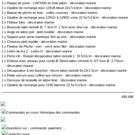
3 x
Plaque de porte - CAPTAIN en bois-laiton - décoration marine
1 x
Opaline de rechange pour 1291B bleue 22x7x13cm - décoration marine
1 x
Bateau de pêche en bois - voiles cousues - décoration marine
1 x
Opaline de rechange pour 1291G & 1295G verte 22 5x7x13cm - décoration marine
3 x
Flotteur bleu - décoration marine
1 x
Boussole laitin nickelé Ø: 7 3cm H: 1 3cm avec étui cuir - décoration marine
1 x
Angle en laiton poli - petit modèle - décoration marine
1 x
Support pour porte manteaux fixé au mur - décoration marine
1 x
Chausse pied manille - décoration marine
1 x
Flotteur de Pêche - vert - verre avec filet - décoration marine
1 x
Lettre de A à Z - Lettre D - décoration marine
1 x
Porte-clé - Requin décapsuleur laiton nickelé L: 15 5/11cm - décoration marine
1 x
Embout avec anneau pour corde Ø 30mm laiton chromé H: 5/7 5cm Ø: 3 7/3cm -
décoration marine
1 x
Décapsuleur & tire bouchon - Ancre laiton nickelé 9x13x1 5cm - décoration marine
1 x
Petite serrure pour coffret aux trésors - décoration marine
1 x
Dessous de bouteille en laiton-bois - décoration marine
1 x
Opaline de rechange pour 1295 blanche 22 5x7x13cm - décoration marine
685.68€
.
Commandes en cours Historique des commandes
.
Questions sur - commande, paiement, ...
Contactez-nous