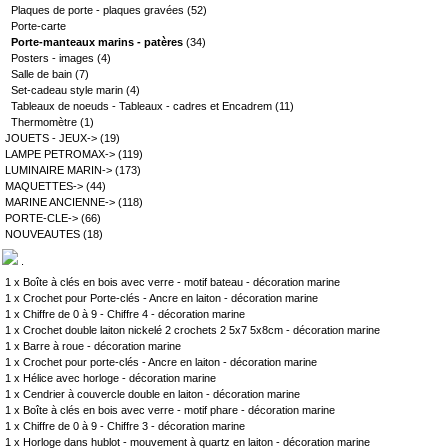
Plaques de porte - plaques gravées
(52)
Porte-carte
Porte-manteaux marins - patères
(34)
Posters - images
(4)
Salle de bain
(7)
Set-cadeau style marin
(4)
Tableaux de noeuds - Tableaux - cadres et Encadrem
(11)
Thermomètre
(1)
JOUETS - JEUX->
(19)
LAMPE PETROMAX->
(119)
LUMINAIRE MARIN->
(173)
MAQUETTES->
(44)
MARINE ANCIENNE->
(118)
PORTE-CLE->
(66)
NOUVEAUTES
(18)
.
1 x
Boîte à clés en bois avec verre - motif bateau - décoration marine
1 x
Crochet pour Porte-clés - Ancre en laiton - décoration marine
1 x
Chiffre de 0 à 9 - Chiffre 4 - décoration marine
1 x
Crochet double laiton nickelé 2 crochets 2 5x7 5x8cm - décoration marine
1 x
Barre à roue - décoration marine
1 x
Crochet pour porte-clés - Ancre en laiton - décoration marine
1 x
Hélice avec horloge - décoration marine
1 x
Cendrier à couvercle double en laiton - décoration marine
1 x
Boîte à clés en bois avec verre - motif phare - décoration marine
1 x
Chiffre de 0 à 9 - Chiffre 3 - décoration marine
1 x
Horloge dans hublot - mouvement à quartz en laiton - décoration marine