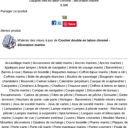
Dauphin mini en laiton chromé - décoration marine
8.99€
Partager ce produit
Save
Alertes produit
M'alerter des mises à jour de
Crochet double en laiton chromé -
décoration marine
Accastillage marin
|
Accessoires de table marins
|
Ancres marines
|
Ancres marines
|
Appliques pour lampes
|
Article de navigation
|
Article de voyage marins
|
Baromètres
|
Barres à roue
|
Bateau en bouteille
|
Maquettes bateau
|
Coffret-bijoux marins
|
Boite a clé
|
Coffrets marins
|
Boite de plongée étanches
|
Bouées de sauvetage
|
Bougeoirs marin -
chandeliers
|
Boussole
|
Cadran solaire
|
Calendrier-perpétuel
|
Casque de scaphandrier
|
Casquettes
|
Cendriers & Briquets
|
Chadburn
|
Chausse-pied
|
Chiffres & lettres en laiton
|
Cloche marine
|
Compas de navigation
|
Coupe-papier
|
Décoration de bureau
|
Encadrements - Cadres de photos
|
Filets de pêche
|
Flotteurs de pêche
|
Girouette
|
Globe
terrestre
|
Heurtoirs de porte- cale porte
|
Horloges - Barometres
|
Hublots-miroirs marins-
miroirs
|
Jeux de société marins - Jeux de cartes
|
Jeux de société marins - Jeux de cartes
|
Lampadaires
|
Lampe de chevet
|
Lampe marine
|
Lampes à pétrole marine - Réchaud à
pétrole
|
Lampes marines à suspendre
|
Spot lumineux
|
Longues-vues et télescopes de
marine
|
Loupes de vue
|
Luminaire extérieur
|
Lustre
|
Mains courantes
|
Meubles Marine
|
Mouettes décoratives
|
Opalines de rechange
|
Ouvre bouteille
|
Phares marins
|
Plaques de
porte
|
Porte-carte
|
Porte-clé marin
|
Porte-manteaux marins
|
Portes-courriers
|
Poulie de