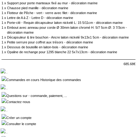
1 x
Support pour porte manteaux fixé au mur - décoration marine
1 x
Chausse pied manille - décoration marine
1 x
Flotteur de Pêche - vert - verre avec filet - décoration marine
1 x
Lettre de A à Z - Lettre D - décoration marine
1 x
Porte-clé - Requin décapsuleur laiton nickelé L: 15 5/11cm - décoration marine
1 x
Embout avec anneau pour corde Ø 30mm laiton chromé H: 5/7 5cm Ø: 3 7/3cm -
décoration marine
1 x
Décapsuleur & tire bouchon - Ancre laiton nickelé 9x13x1 5cm - décoration marine
1 x
Petite serrure pour coffret aux trésors - décoration marine
1 x
Dessous de bouteille en laiton-bois - décoration marine
1 x
Opaline de rechange pour 1295 blanche 22 5x7x13cm - décoration marine
685.68€
.
Commandes en cours Historique des commandes
.
Questions sur - commande, paiement, ...
Contactez-nous
.
Créer un compte
Consulter le compte
.