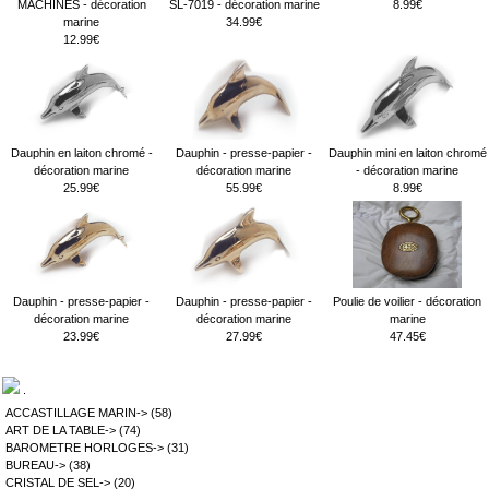
MACHINES - décoration
SL-7019 - décoration marine
8.99€
marine
34.99€
12.99€
Dauphin en laiton chromé -
Dauphin - presse-papier -
Dauphin mini en laiton chromé
décoration marine
décoration marine
- décoration marine
25.99€
55.99€
8.99€
Dauphin - presse-papier -
Dauphin - presse-papier -
Poulie de voilier - décoration
décoration marine
décoration marine
marine
23.99€
27.99€
47.45€
.
ACCASTILLAGE MARIN->
(58)
ART DE LA TABLE->
(74)
BAROMETRE HORLOGES->
(31)
BUREAU->
(38)
CRISTAL DE SEL->
(20)