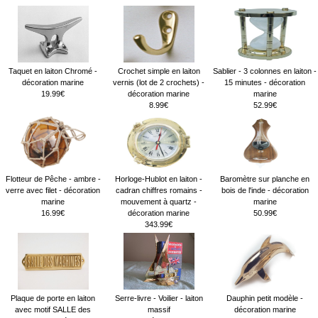
Taquet en laiton Chromé -
Crochet simple en laiton
Sablier - 3 colonnes en laiton -
décoration marine
vernis (lot de 2 crochets) -
15 minutes - décoration
19.99€
décoration marine
marine
8.99€
52.99€
Flotteur de Pêche - ambre -
Horloge-Hublot en laiton -
Baromètre sur planche en
verre avec filet - décoration
cadran chiffres romains -
bois de l'inde - décoration
marine
mouvement à quartz -
marine
16.99€
décoration marine
50.99€
343.99€
Plaque de porte en laiton
Serre-livre - Voilier - laiton
Dauphin petit modèle -
avec motif SALLE des
massif
décoration marine