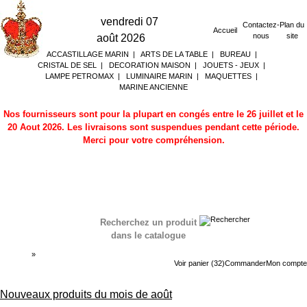
vendredi 07
Contactez-
Plan du
Accueil
nous
site
août 2026
ACCASTILLAGE MARIN
|
ARTS DE LA TABLE
|
BUREAU
|
CRISTAL DE SEL
|
DECORATION MAISON
|
JOUETS - JEUX
|
LAMPE PETROMAX
|
LUMINAIRE MARIN
|
MAQUETTES
|
MARINE ANCIENNE
Nos fournisseurs sont pour la plupart en congés entre le 26 juillet et le
20 Aout 2026. Les livraisons sont suspendues pendant cette période.
Merci pour votre compréhension.
Recherchez un produit
dans le catalogue
Accueil
»
Boutique
Voir panier (32)
Commander
Mon compte
Nouveaux produits du mois de août