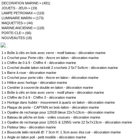
DECORATION MARINE->
(491)
JOUETS - JEUX->
(19)
LAMPE PETROMAX->
(119)
LUMINAIRE MARIN->
(173)
MAQUETTES->
(44)
MARINE ANCIENNE->
(118)
PORTE-CLE->
(66)
NOUVEAUTES
(18)
.
1 x
Boîte à clés en bois avec verre - motif bateau - décoration marine
1 x
Crochet pour Porte-clés - Ancre en laiton - décoration marine
1 x
Chiffre de 0 à 9 - Chiffre 4 - décoration marine
1 x
Crochet double laiton nickelé 2 crochets 2 5x7 5x8cm - décoration marine
1 x
Barre à roue - décoration marine
1 x
Crochet pour porte-clés - Ancre en laiton - décoration marine
1 x
Hélice avec horloge - décoration marine
1 x
Cendrier à couvercle double en laiton - décoration marine
1 x
Boîte à clés en bois avec verre - motif phare - décoration marine
1 x
Chiffre de 0 à 9 - Chiffre 3 - décoration marine
1 x
Horloge dans hublot - mouvement à quartz en laiton - décoration marine
3 x
Plaque de porte - CAPTAIN en bois-laiton - décoration marine
1 x
Opaline de rechange pour 1291B bleue 22x7x13cm - décoration marine
1 x
Bateau de pêche en bois - voiles cousues - décoration marine
1 x
Opaline de rechange pour 1291G & 1295G verte 22 5x7x13cm - décoration marine
3 x
Flotteur bleu - décoration marine
1 x
Boussole laitin nickelé Ø: 7 3cm H: 1 3cm avec étui cuir - décoration marine
1 x
Angle en laiton poli - petit modèle - décoration marine