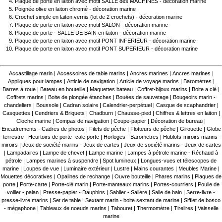
Plaque de porte en laiton avec motif SALLE des MACHINES - décoration marine
Poignée olive en laiton chromé - décoration marine
Crochet simple en laiton vernis (lot de 2 crochets) - décoration marine
Plaque de porte en laiton avec motif SALON - décoration marine
Plaque de porte - SALLE DE BAIN en laiton - décoration marine
Plaque de porte en laiton avec motif PONT INFERIEUR - décoration marine
Plaque de porte en laiton avec motif PONT SUPERIEUR - décoration marine
Accastillage marin
|
Accessoires de table marins
|
Ancres marines
|
Ancres marines
|
Appliques pour lampes
|
Article de navigation
|
Article de voyage marins
|
Baromètres
|
Barres à roue
|
Bateau en bouteille
|
Maquettes bateau
|
Coffret-bijoux marins
|
Boite a clé
|
Coffrets marins
|
Boite de plongée étanches
|
Bouées de sauvetage
|
Bougeoirs marin -
chandeliers
|
Boussole
|
Cadran solaire
|
Calendrier-perpétuel
|
Casque de scaphandrier
|
Casquettes
|
Cendriers & Briquets
|
Chadburn
|
Chausse-pied
|
Chiffres & lettres en laiton
|
Cloche marine
|
Compas de navigation
|
Coupe-papier
|
Décoration de bureau
|
Encadrements - Cadres de photos
|
Filets de pêche
|
Flotteurs de pêche
|
Girouette
|
Globe
terrestre
|
Heurtoirs de porte- cale porte
|
Horloges - Barometres
|
Hublots-miroirs marins-
miroirs
|
Jeux de société marins - Jeux de cartes
|
Jeux de société marins - Jeux de cartes
|
Lampadaires
|
Lampe de chevet
|
Lampe marine
|
Lampes à pétrole marine - Réchaud à
pétrole
|
Lampes marines à suspendre
|
Spot lumineux
|
Longues-vues et télescopes de
marine
|
Loupes de vue
|
Luminaire extérieur
|
Lustre
|
Mains courantes
|
Meubles Marine
|
Mouettes décoratives
|
Opalines de rechange
|
Ouvre bouteille
|
Phares marins
|
Plaques de
porte
|
Porte-carte
|
Porte-clé marin
|
Porte-manteaux marins
|
Portes-courriers
|
Poulie de
voilier - palan
|
Presse-papier - Dauphins
|
Sablier - Salière
|
Salle de bain
|
Serre-livre -
presse-livre marins
|
Set de table
|
Sextant marin - boite sextant de marine
|
Sifflet de bosco
- mégaphone
|
Tableaux de noeuds marins
|
Tabouret
|
Thermomètre
|
Tirelires
|
Vaisselle
marine