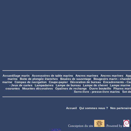
Accastillage marin
|
Accessoires de table marins
|
Ancres marines
|
Ancres marines
|
App
marins
|
Boite de plongée étanches
|
Bouées de sauvetage
|
Bougeoirs marin - chandel
marine
|
Compas de navigation
|
Coupe-papier
|
Décoration de bureau
|
Encadrements - Ca
- Jeux de cartes
|
Lampadaires
|
Lampe de bureau
|
Lampe de chevet
|
Lampe marine
courantes
|
Mouettes décoratives
|
Opalines de rechange
|
Ouvre bouteille
|
Phares mar
Serre-livre - presse-livre marins
|
Set de
Accueil
|
Qui sommes nous ?
|
Nos partenair
Conception du site
- Powered by