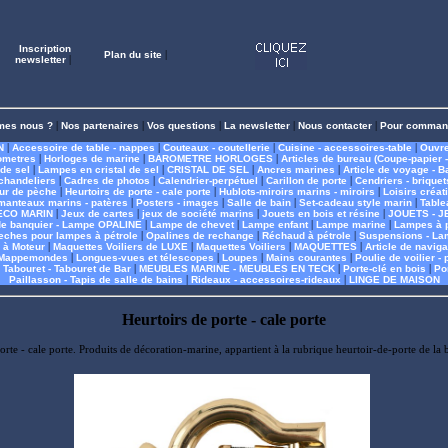
Inscription
Plan du site
|
newsletter
|
mes nous ?
|
Nos partenaires
|
Vos questions
|
La newsletter
|
Nous contacter
|
Pour comman
N
|
Accessoire de table - nappes
|
Couteaux - coutellerie
|
Cuisine - accessoires-table
|
Ouvre
ometres
|
Horloges de marine
|
BAROMETRE HORLOGES
|
Articles de bureau (Coupe-papier - 
 de sel
|
Lampes en cristal de sel
|
CRISTAL DE SEL
|
Ancres marines
|
Article de voyage - B
chandeliers
|
Cadres de photos
|
Calendrier-perpétuel
|
Carillon de porte
|
Cendriers - briquet
eur de pèche
|
Heurtoirs de porte - cale porte
|
Hublots-miroirs marins - miroirs
|
Loisirs créati
manteaux marins - patères
|
Posters - images
|
Salle de bain
|
Set-cadeau style marin
|
Table
ECO MARIN
|
Jeux de cartes
|
jeux de société marins
|
Jouets en bois et résine
|
JOUETS - J
e banquier - Lampe OPALINE
|
Lampe de chevet
|
Lampe enfant
|
Lampe marine
|
Lampes à p
eches pour lampes à pétrole
|
Opalines de rechange
|
Réchaud à pétrole
|
Suspensions - La
 à Moteur
|
Maquettes Voiliers de LUXE
|
Maquettes Voiliers
|
MAQUETTES
|
Article de naviga
- Mappemondes
|
Longues-vues et télescopes
|
Loupes
|
Mains courantes
|
Poulie de voilier - 
|
Tabouret - Tabouret de Bar
|
MEUBLES MARINE - MEUBLES EN TECK
|
Porte-clé en bois
|
Por
Paillasson - Tapis de salle de bains
|
Rideaux - accessoires-rideaux
|
LINGE DE MAISON
Heurtoirs de porte - cale porte
orte - cale porte. Produits de décoration-marine, appartient à la rubrique heurtoir-de-porte de 