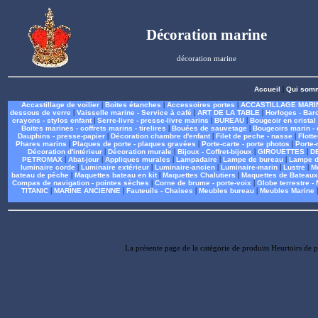
Décoration marine
décoration marine
Accueil
|
Qui som
Accastillage de voilier
|
Boites étanches
|
Accessoires portes
|
ACCASTILLAGE MARI
dessous de verre
|
Vaisselle marine - Service à café
|
ART DE LA TABLE
|
Horloges - Bar
crayons - stylos enfant
|
Serre-livre - presse-livre marins
|
BUREAU
|
Bougeoir en cristal
Boites marines - coffrets marins - tirelires
|
Bouées de sauvetage
|
Bougeoirs marin - 
Dauphins - presse-papier
|
Décoration chambre d'enfant
|
Filet de peche - nasse
|
Flott
Phares marins
|
Plaques de porte - plaques gravées
|
Porte-carte - porte photos
|
Porte-
Décoration d'intérieur
|
Décoration murale
|
Bijoux - Coffret-bijoux
|
GIROUETTES
|
D
PETROMAX
|
Abat-jour
|
Appliques murales
|
Lampadaire
|
Lampe de bureau
|
Lampe d
luminaire corde
|
Luminaire extérieur
|
Luminaire-ancien
|
Luminaire-marin
|
Lustre
|
M
bateau de pêche
|
Maquettes bateau en kit
|
Maquettes Chalutiers
|
Maquettes de Bateaux
Compas de navigation - pointes sèches
|
Corne de brume - porte-voix
|
Globe terrestre 
TITANIC
|
MARINE ANCIENNE
|
Fauteuils - Chaises
|
Meubles bureau
|
Meubles Marine
La présente page de la catégorie de produits Heurtoirs de p