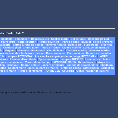
der
|
Tarifs
|
Aide ?
 bouteille - Sommelier - Décapsuleurs
|
Sablier marin
|
Set de table
|
Dessous de plat -
ouvre-lettre - porte-courrier)
|
Portes-courriers - Portes-stylos - plumier
|
Pots à crayons -
agagerie
|
Barres à roue de voilier - thimonier marin
|
Boite a clé - support clé - crochets
|
s
|
Chausse-pied
|
Chiffre laiton - lettre en laiton
|
Cloche marine
|
Cordage en chanvre
|
fs
|
Magnets
|
Mouettes décoratives
|
Oeil de boeuf
|
Oiseaux marins - animaux marins
|
aux de noeuds - Tableaux - cadres - Encadrements
|
Thermomètre
|
Bateau en bouteille
|
EUX
|
Lampes PETROMAX
|
Accessoires et pièces de rechange PETROMAX
|
LAMPE
étrole
|
Lampes d'architecte
|
Spots lumineux
|
Lampes TREPIED
|
Luminaire en bois -
mpes à suspendre
|
Verres de rechange
|
LUMINAIRE MARIN
|
Demi-Coques
|
Maquettes
tion
|
Boussole
|
Cadran solaire - sphère armillaire
|
Casque de scaphandrier
|
Chadburn
|
palan
|
Sextant marin - boite sextant de marine
|
Sifflet de bosco - Sifflet marin
|
Collection
te-clé marin - Porte-clés flottants
|
PORTE-CLE
|
Coussins
|
Gants - tablier de cuisine
|
la boutique www.e-lords.com  boutique de décoration-marine.