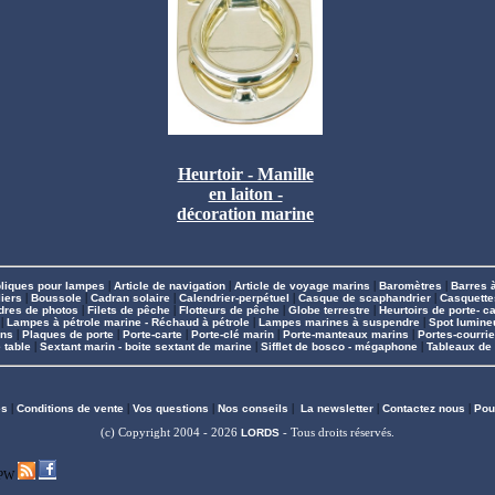
Heurtoir - Manille
en laiton -
décoration marine
liques pour lampes
|
Article de navigation
|
Article de voyage marins
|
Baromètres
|
Barres 
iers
|
Boussole
|
Cadran solaire
|
Calendrier-perpétuel
|
Casque de scaphandrier
|
Casquette
dres de photos
|
Filets de pêche
|
Flotteurs de pêche
|
Globe terrestre
|
Heurtoirs de porte- ca
|
Lampes à pétrole marine - Réchaud à pétrole
|
Lampes marines à suspendre
|
Spot lumine
ins
|
Plaques de porte
|
Porte-carte
|
Porte-clé marin
|
Porte-manteaux marins
|
Portes-courrie
 table
|
Sextant marin - boite sextant de marine
|
Sifflet de bosco - mégaphone
|
Tableaux de
es
|
Conditions de vente
|
Vos questions
|
Nos conseils
|
La newsletter
|
Contactez nous
|
Pou
(c) Copyright 2004 - 2026
LORDS
- Tous droits réservés.
PW