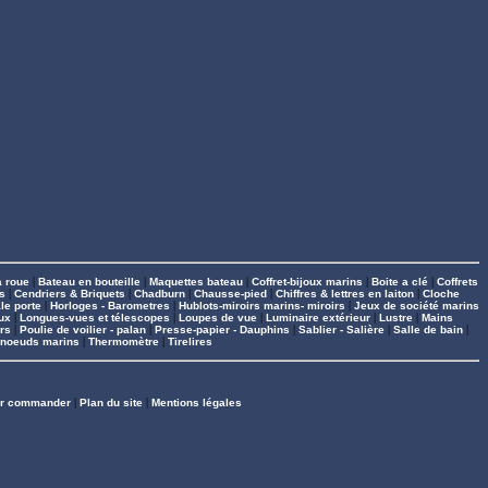
à roue
|
Bateau en bouteille
|
Maquettes bateau
|
Coffret-bijoux marins
|
Boite a clé
|
Coffrets
s
|
Cendriers & Briquets
|
Chadburn
|
Chausse-pied
|
Chiffres & lettres en laiton
|
Cloche
le porte
|
Horloges - Barometres
|
Hublots-miroirs marins- miroirs
|
Jeux de société marins
ux
|
Longues-vues et télescopes
|
Loupes de vue
|
Luminaire extérieur
|
Lustre
|
Mains
rs
|
Poulie de voilier - palan
|
Presse-papier - Dauphins
|
Sablier - Salière
|
Salle de bain
|
 noeuds marins
|
Thermomètre
|
Tirelires
r commander
|
Plan du site
|
Mentions légales