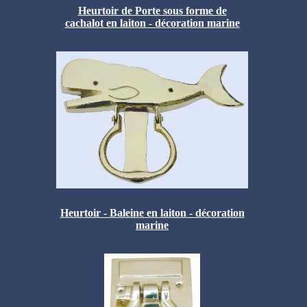
Heurtoir de Porte sous forme de
cachalot en laiton - décoration marine
Heurtoir - Baleine en laiton - décoration
marine