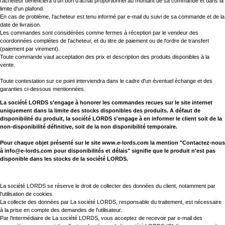
l'acheteur bénéficiera d'un bon d'achat proportionnel au montant de sa commande et dans la
limite d'un plafond.
En cas de problème, l'acheteur est tenu informé par e-mail du suivi de sa commande et de la
date de livraison.
Les commandes sont considérées comme fermes à réception par le vendeur des
coordonnées complètes de l'acheteur, et du titre de paiement ou de l'ordre de transfert
(paiement par virement).
Toute commande vaut acceptation des prix et description des produits disponibles à la
vente.
Toute contestation sur ce point interviendra dans le cadre d'un éventuel échange et des
garanties ci-dessous mentionnées.
La société LORDS s'engage à honorer les commandes recues sur le site internet
uniquement dans la limite des stocks disponibles des produits. A défaut de
disponibilité du produit, la société LORDS s'engage à en informer le client soit de la
non-disponibilité définitive, soit de la non disponibilité temporaire.
Pour chaque objet présenté sur le site www.e-lords.com la mention "Contactez-nous
à info@e-lords.com pour disponibilités et délais" signifie que le produit n'est pas
disponible dans les stocks de la société LORDS.
La société LORDS se réserve le droit de collecter des données du client, notamment par
l'utilisation de cookies.
La collecte des données par La société LORDS, responsable du traitement, est nécessaire
à la prise en compte des demandes de l'utilisateur.
Par l'intermédiaire de La société LORDS, vous acceptez de recevoir par e-mail des