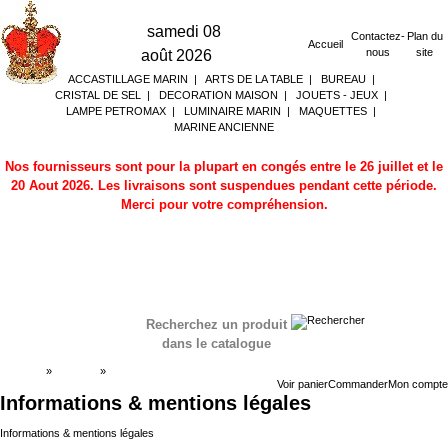
samedi 08
Contactez-
Plan du
Accueil
nous
site
août 2026
ACCASTILLAGE MARIN
|
ARTS DE LA TABLE
|
BUREAU
|
CRISTAL DE SEL
|
DECORATION MAISON
|
JOUETS - JEUX
|
LAMPE PETROMAX
|
LUMINAIRE MARIN
|
MAQUETTES
|
MARINE ANCIENNE
Nos fournisseurs sont pour la plupart en congés entre le 26 juillet et le
20 Aout 2026. Les livraisons sont suspendues pendant cette période.
Merci pour votre compréhension.
Recherchez un produit
dans le catalogue
Accueil
»
Boutique
»
Informations & mentions légales
Voir panier
Commander
Mon compte
Informations & mentions légales
Informations & mentions légales