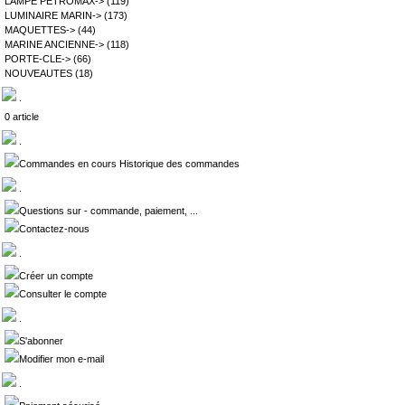
LAMPE PETROMAX->
(119)
LUMINAIRE MARIN->
(173)
MAQUETTES->
(44)
MARINE ANCIENNE->
(118)
PORTE-CLE->
(66)
NOUVEAUTES
(18)
.
0 article
.
Commandes en cours Historique des commandes
.
Questions sur - commande, paiement, ...
Contactez-nous
.
Créer un compte
Consulter le compte
.
S'abonner
Modifier mon e-mail
.