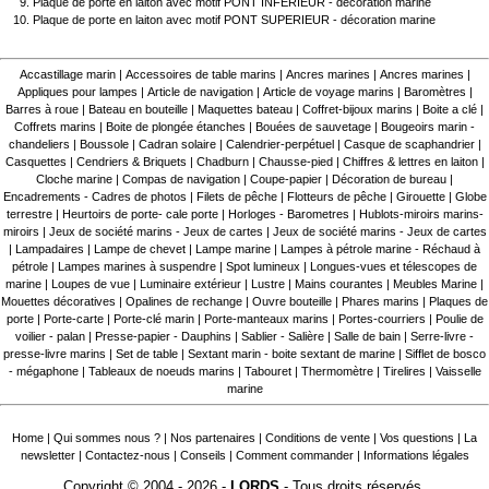
Plaque de porte en laiton avec motif PONT INFERIEUR - décoration marine
Plaque de porte en laiton avec motif PONT SUPERIEUR - décoration marine
Accastillage marin
|
Accessoires de table marins
|
Ancres marines
|
Ancres marines
|
Appliques pour lampes
|
Article de navigation
|
Article de voyage marins
|
Baromètres
|
Barres à roue
|
Bateau en bouteille
|
Maquettes bateau
|
Coffret-bijoux marins
|
Boite a clé
|
Coffrets marins
|
Boite de plongée étanches
|
Bouées de sauvetage
|
Bougeoirs marin -
chandeliers
|
Boussole
|
Cadran solaire
|
Calendrier-perpétuel
|
Casque de scaphandrier
|
Casquettes
|
Cendriers & Briquets
|
Chadburn
|
Chausse-pied
|
Chiffres & lettres en laiton
|
Cloche marine
|
Compas de navigation
|
Coupe-papier
|
Décoration de bureau
|
Encadrements - Cadres de photos
|
Filets de pêche
|
Flotteurs de pêche
|
Girouette
|
Globe
terrestre
|
Heurtoirs de porte- cale porte
|
Horloges - Barometres
|
Hublots-miroirs marins-
miroirs
|
Jeux de société marins - Jeux de cartes
|
Jeux de société marins - Jeux de cartes
|
Lampadaires
|
Lampe de chevet
|
Lampe marine
|
Lampes à pétrole marine - Réchaud à
pétrole
|
Lampes marines à suspendre
|
Spot lumineux
|
Longues-vues et télescopes de
marine
|
Loupes de vue
|
Luminaire extérieur
|
Lustre
|
Mains courantes
|
Meubles Marine
|
Mouettes décoratives
|
Opalines de rechange
|
Ouvre bouteille
|
Phares marins
|
Plaques de
porte
|
Porte-carte
|
Porte-clé marin
|
Porte-manteaux marins
|
Portes-courriers
|
Poulie de
voilier - palan
|
Presse-papier - Dauphins
|
Sablier - Salière
|
Salle de bain
|
Serre-livre -
presse-livre marins
|
Set de table
|
Sextant marin - boite sextant de marine
|
Sifflet de bosco
- mégaphone
|
Tableaux de noeuds marins
|
Tabouret
|
Thermomètre
|
Tirelires
|
Vaisselle
marine
Home
|
Qui sommes nous ?
|
Nos partenaires
|
Conditions de vente
|
Vos questions
|
La
newsletter
|
Contactez-nous
|
Conseils
|
Comment commander
|
Informations légales
Copyright © 2004 - 2026 -
LORDS
- Tous droits réservés.