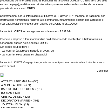
propositions commerciales d'autres boutiques de la société LORDS (Cf. liens vers ces sites
en bas de page), et d'être informé des offres promotionnelles et des sorties de nouveaux
produits de la société LORDS.
Conformément à la loi Informatique et Libertés du 6 janvier 1978 modifiée, le traitement des
informations nominatives relatives à la commande, notamment la gestion des adresses e-
mail, a fait l'objet d'une déclaration auprès de la
CNIL
le 08/10/2006.
La société LORDS est enregistrée sous le numéro 1 197 044.
L'acheteur dispose à tout moment d'un droit d'accès et de rectification à l'information les
concernant auprès de la société LORDS.
Cet accès peut se faire :
- par courrier à l'adresse indiquée ci-avant, ou
- par courrier électronique
en cliquant ici
La société LORDS s'engage à ne jamais communiquer vos coordonnées à des tiers sans
votre accord.
Continuer
.
ACCASTILLAGE MARIN->
(58)
ART DE LA TABLE->
(74)
BAROMETRE HORLOGES->
(31)
BUREAU->
(38)
CRISTAL DE SEL->
(20)
DECORATION MARINE->
(491)
JOUETS - JEUX->
(19)