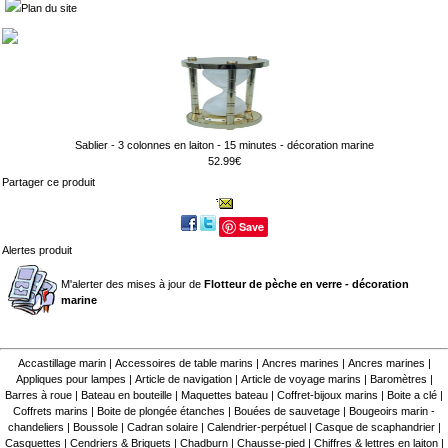
Plan du site
Sablier - 3 colonnes en laiton - 15 minutes - décoration marine
52.99€
Partager ce produit
Save
Alertes produit
M'alerter des mises à jour de
Flotteur de pèche en verre - décoration
marine
Accastillage marin
|
Accessoires de table marins
|
Ancres marines
|
Ancres marines
|
Appliques pour lampes
|
Article de navigation
|
Article de voyage marins
|
Baromètres
|
Barres à roue
|
Bateau en bouteille
|
Maquettes bateau
|
Coffret-bijoux marins
|
Boite a clé
|
Coffrets marins
|
Boite de plongée étanches
|
Bouées de sauvetage
|
Bougeoirs marin -
chandeliers
|
Boussole
|
Cadran solaire
|
Calendrier-perpétuel
|
Casque de scaphandrier
|
Casquettes
|
Cendriers & Briquets
|
Chadburn
|
Chausse-pied
|
Chiffres & lettres en laiton
|