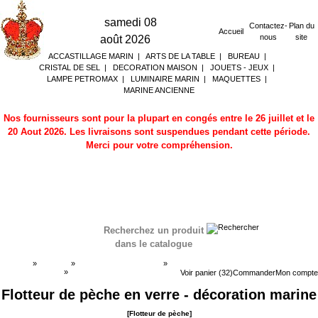
samedi 08
Contactez-
Plan du
Accueil
nous
site
août 2026
ACCASTILLAGE MARIN
|
ARTS DE LA TABLE
|
BUREAU
|
CRISTAL DE SEL
|
DECORATION MAISON
|
JOUETS - JEUX
|
LAMPE PETROMAX
|
LUMINAIRE MARIN
|
MAQUETTES
|
MARINE ANCIENNE
Nos fournisseurs sont pour la plupart en congés entre le 26 juillet et le
20 Aout 2026. Les livraisons sont suspendues pendant cette période.
Merci pour votre compréhension.
Recherchez un produit
dans le catalogue
Accueil
»
Boutique
»
DECORATION MARINE
»
Flotteur de pèche
»
Flotteur de pèche
Voir panier (32)
Commander
Mon compte
Flotteur de pèche en verre - décoration marine
[Flotteur de pèche]