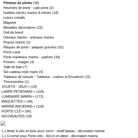
Flotteur de pèche
(30)
Heurtoirs de porte - cale porte
(2)
Hublots-miroirs marins & miroirs
(16)
Loisirs créatifs
Magnets
Mouettes décoratives
(15)
Oeil de boeuf
Oiseaux marins - animaux marins
Phares marins
(2)
Plaques de porte - plaques gravées
(52)
Porte-carte
Porte-manteaux marins - patères
(34)
Posters - images
(4)
Salle de bain
(7)
Set-cadeau style marin
(4)
Tableaux de noeuds - Tableaux - cadres et Encadrem
(11)
Thermomètre
(1)
JOUETS - JEUX->
(19)
LAMPE PETROMAX->
(119)
LUMINAIRE MARIN->
(173)
MAQUETTES->
(44)
MARINE ANCIENNE->
(118)
PORTE-CLE->
(66)
NOUVEAUTES
(18)
.
1 x
Boîte à clés en bois avec verre - motif bateau - décoration marine
1 x
Crochet pour Porte-clés - Ancre en laiton - décoration marine