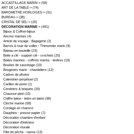
ACCASTILLAGE MARIN->
(58)
ART DE LA TABLE->
(74)
BAROMETRE HORLOGES->
(31)
BUREAU->
(38)
CRISTAL DE SEL->
(20)
DECORATION MARINE
->
(491)
Bijoux & Coffret-bijoux
Ancres marines
(4)
Article de voyage - Bagagerie
(2)
Barres à roue de voilier - Thimonnier marin
(9)
Bateau en bouteille
(23)
Boite a clé - support clé - crochets
(25)
Boites marines - coffrets marins - tirelires
(19)
Bouées de sauvetage
(10)
Bougeoirs marin - chandeliers
(12)
Cadres de photos
Calendrier-perpétuel
(2)
Carillon de porte
(1)
Cendriers & briquets
(20)
Chausse-pied
(10)
Chiffre laiton - lettre en laiton
(98)
Cloche marine
(58)
Cordage en chanvre
Dauphins - presse-papier
(7)
Décoration chambre d'enfant
Décoration d'intérieur
Décoration murale
Filet de pèche - nasse
(13)