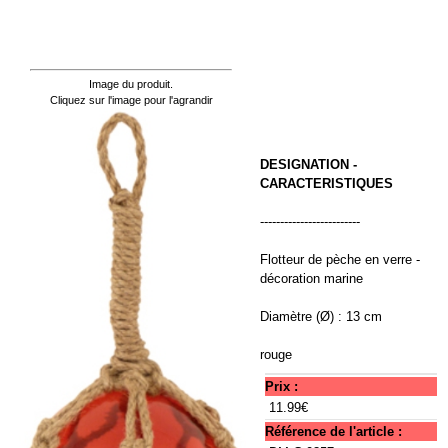
Image du produit.
Cliquez sur l'image pour l'agrandir
DESIGNATION -
CARACTERISTIQUES
-------------------------
Flotteur de pèche en verre -
décoration marine
Diamètre (Ø) : 13 cm
rouge
Prix :
11.99€
Référence de l'article :