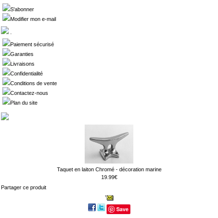
S'abonner
Modifier mon e-mail
.
Paiement sécurisé
Garanties
Livraisons
Confidentialité
Conditions de vente
Contactez-nous
Plan du site
Taquet en laiton Chromé - décoration marine
19.99€
Partager ce produit
Save