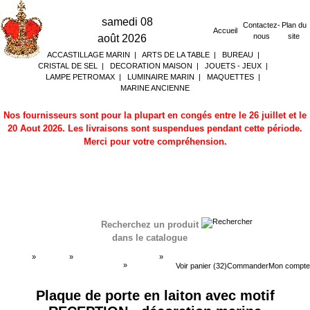
samedi 08
Contactez-
Plan du
Accueil
nous
site
août 2026
ACCASTILLAGE MARIN
|
ARTS DE LA TABLE
|
BUREAU
|
CRISTAL DE SEL
|
DECORATION MAISON
|
JOUETS - JEUX
|
LAMPE PETROMAX
|
LUMINAIRE MARIN
|
MAQUETTES
|
MARINE ANCIENNE
Nos fournisseurs sont pour la plupart en congés entre le 26 juillet et le
20 Aout 2026. Les livraisons sont suspendues pendant cette période.
Merci pour votre compréhension.
Recherchez un produit
dans le catalogue
Accueil
»
Boutique
»
DECORATION MARINE
»
Plaques de porte - plaques gravées
»
Plaques de
Voir panier (32)
Commander
Mon compte
porte - plaques gravées
Plaque de porte en laiton avec motif