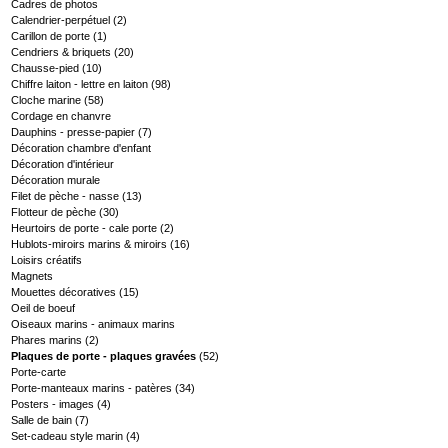
Cadres de photos
Calendrier-perpétuel
(2)
Carillon de porte
(1)
Cendriers & briquets
(20)
Chausse-pied
(10)
Chiffre laiton - lettre en laiton
(98)
Cloche marine
(58)
Cordage en chanvre
Dauphins - presse-papier
(7)
Décoration chambre d'enfant
Décoration d'intérieur
Décoration murale
Filet de pèche - nasse
(13)
Flotteur de pèche
(30)
Heurtoirs de porte - cale porte
(2)
Hublots-miroirs marins & miroirs
(16)
Loisirs créatifs
Magnets
Mouettes décoratives
(15)
Oeil de boeuf
Oiseaux marins - animaux marins
Phares marins
(2)
Plaques de porte - plaques gravées
(52)
Porte-carte
Porte-manteaux marins - patères
(34)
Posters - images
(4)
Salle de bain
(7)
Set-cadeau style marin
(4)