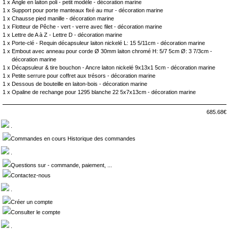
1 x
Angle en laiton poli - petit modèle - décoration marine
1 x
Support pour porte manteaux fixé au mur - décoration marine
1 x
Chausse pied manille - décoration marine
1 x
Flotteur de Pêche - vert - verre avec filet - décoration marine
1 x
Lettre de A à Z - Lettre D - décoration marine
1 x
Porte-clé - Requin décapsuleur laiton nickelé L: 15 5/11cm - décoration marine
1 x
Embout avec anneau pour corde Ø 30mm laiton chromé H: 5/7 5cm Ø: 3 7/3cm -
décoration marine
1 x
Décapsuleur & tire bouchon - Ancre laiton nickelé 9x13x1 5cm - décoration marine
1 x
Petite serrure pour coffret aux trésors - décoration marine
1 x
Dessous de bouteille en laiton-bois - décoration marine
1 x
Opaline de rechange pour 1295 blanche 22 5x7x13cm - décoration marine
685.68€
.
Commandes en cours Historique des commandes
.
Questions sur - commande, paiement, ...
Contactez-nous
.
Créer un compte
Consulter le compte
.