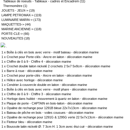
Tableaux de noeuds - Tableaux - cadres et Encadrem
(11)
Thermomètre
(1)
JOUETS - JEUX->
(19)
LAMPE PETROMAX->
(119)
LUMINAIRE MARIN->
(173)
MAQUETTES->
(44)
MARINE ANCIENNE->
(118)
PORTE-CLE->
(66)
NOUVEAUTES
(18)
.
1 x
Boîte à clés en bois avec verre - motif bateau - décoration marine
1 x
Crochet pour Porte-clés - Ancre en laiton - décoration marine
1 x
Chiffre de 0 à 9 - Chiffre 4 - décoration marine
1 x
Crochet double laiton nickelé 2 crochets 2 5x7 5x8cm - décoration marine
1 x
Barre à roue - décoration marine
1 x
Crochet pour porte-clés - Ancre en laiton - décoration marine
1 x
Hélice avec horloge - décoration marine
1 x
Cendrier à couvercle double en laiton - décoration marine
1 x
Boîte à clés en bois avec verre - motif phare - décoration marine
1 x
Chiffre de 0 à 9 - Chiffre 3 - décoration marine
1 x
Horloge dans hublot - mouvement à quartz en laiton - décoration marine
3 x
Plaque de porte - CAPTAIN en bois-laiton - décoration marine
1 x
Opaline de rechange pour 1291B bleue 22x7x13cm - décoration marine
1 x
Bateau de pêche en bois - voiles cousues - décoration marine
1 x
Opaline de rechange pour 1291G & 1295G verte 22 5x7x13cm - décoration marine
3 x
Flotteur bleu - décoration marine
1 x
Boussole laitin nickelé Ø: 7 3cm H: 1 3cm avec étui cuir - décoration marine