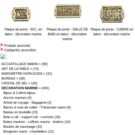
Plaque de porte - W.C. en
Plaque de porte - SALLE DE
Plaque de porte - CABINE en
laiton - décoration marine
BAIN en laiton - décoration
laiton - décoration marine
marine
Produits associés
Catégories associées
.
ACCASTILLAGE MARIN->
(58)
ART DE LA TABLE->
(74)
BAROMETRE HORLOGES->
(31)
BUREAU->
(38)
CRISTAL DE SEL->
(20)
DECORATION MARINE
->
(491)
Bijoux & Coffret-bijoux
Ancres marines
(4)
Article de voyage - Bagagerie
(2)
Barres à roue de voilier - Thimonnier marin
(9)
Bateau en bouteille
(23)
Boite a clé - support clé - crochets
(25)
Boites marines - coffrets marins - tirelires
(19)
Bouées de sauvetage
(10)
Bougeoirs marin - chandeliers
(12)