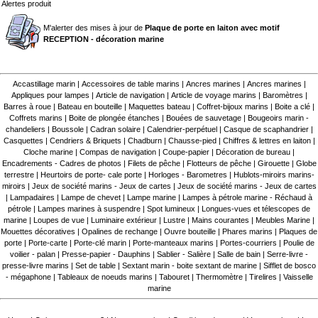
Alertes produit
M'alerter des mises à jour de
Plaque de porte en laiton avec motif
RECEPTION - décoration marine
Accastillage marin
|
Accessoires de table marins
|
Ancres marines
|
Ancres marines
|
Appliques pour lampes
|
Article de navigation
|
Article de voyage marins
|
Baromètres
|
Barres à roue
|
Bateau en bouteille
|
Maquettes bateau
|
Coffret-bijoux marins
|
Boite a clé
|
Coffrets marins
|
Boite de plongée étanches
|
Bouées de sauvetage
|
Bougeoirs marin -
chandeliers
|
Boussole
|
Cadran solaire
|
Calendrier-perpétuel
|
Casque de scaphandrier
|
Casquettes
|
Cendriers & Briquets
|
Chadburn
|
Chausse-pied
|
Chiffres & lettres en laiton
|
Cloche marine
|
Compas de navigation
|
Coupe-papier
|
Décoration de bureau
|
Encadrements - Cadres de photos
|
Filets de pêche
|
Flotteurs de pêche
|
Girouette
|
Globe
terrestre
|
Heurtoirs de porte- cale porte
|
Horloges - Barometres
|
Hublots-miroirs marins-
miroirs
|
Jeux de société marins - Jeux de cartes
|
Jeux de société marins - Jeux de cartes
|
Lampadaires
|
Lampe de chevet
|
Lampe marine
|
Lampes à pétrole marine - Réchaud à
pétrole
|
Lampes marines à suspendre
|
Spot lumineux
|
Longues-vues et télescopes de
marine
|
Loupes de vue
|
Luminaire extérieur
|
Lustre
|
Mains courantes
|
Meubles Marine
|
Mouettes décoratives
|
Opalines de rechange
|
Ouvre bouteille
|
Phares marins
|
Plaques de
porte
|
Porte-carte
|
Porte-clé marin
|
Porte-manteaux marins
|
Portes-courriers
|
Poulie de
voilier - palan
|
Presse-papier - Dauphins
|
Sablier - Salière
|
Salle de bain
|
Serre-livre -
presse-livre marins
|
Set de table
|
Sextant marin - boite sextant de marine
|
Sifflet de bosco
- mégaphone
|
Tableaux de noeuds marins
|
Tabouret
|
Thermomètre
|
Tirelires
|
Vaisselle
marine