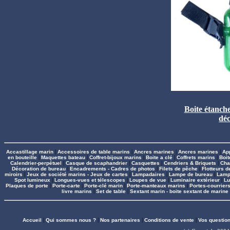
Boite étanche
déc
Accastillage marin
|
Accessoires de table marins
|
Ancres marines
|
Ancres marines
|
Ap
en bouteille
|
Maquettes bateau
|
Coffret-bijoux marins
|
Boite a clé
|
Coffrets marins
|
Boit
Calendrier-perpétuel
|
Casque de scaphandrier
|
Casquettes
|
Cendriers & Briquets
|
Cha
Décoration de bureau
|
Encadrements - Cadres de photos
|
Filets de pêche
|
Flotteurs 
miroirs
|
Jeux de société marins - Jeux de cartes
|
Lampadaires
|
Lampe de bureau
|
Lamp
Spot lumineux
|
Longues-vues et télescopes
|
Loupes de vue
|
Luminaire extérieur
|
Lu
Plaques de porte
|
Porte-carte
|
Porte-clé marin
|
Porte-manteaux marins
|
Portes-courrier
livre marins
|
Set de table
|
Sextant marin - boite sextant de marine
Accueil
|
Qui sommes nous ?
|
Nos partenaires
|
Conditions de vente
|
Vos questio