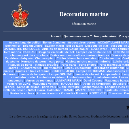
Décoration marine
décoration marine
Accueil
|
Qui sommes nous ?
|
Nos partenaires
|
Vos qu
Accastillage de voilier
|
Boites étanches
|
Accessoires portes
|
ACCASTILLAGE MARI
Sommelier - Décapsuleurs
|
Sablier marin
|
Set de table
|
Dessous de plat - dessous de 
BAROMETRE HORLOGES
|
Articles de bureau (Coupe-papier - ouvre-lettre - porte-courrier
livre marins
|
BUREAU
|
Bougeoir en cristal de sel
|
Lampes en cristal de sel
|
CRISTAL D
clé - support clé - crochets
|
Boites marines - coffrets marins - tirelires
|
Bouées de s
Cendriers - briquets
|
Chausse-pied
|
Chiffre laiton - lettre en laiton
|
Cloche marine
|
Cord
de pèche
|
Heurtoirs de porte - cale porte
|
Hublots-miroirs marins - miroirs
|
Loisirs créa
Plaques de porte - plaques gravées
|
Porte-carte - porte photos
|
Porte-manteaux marin
cadres - Encadrements
|
Thermomètre
|
Bateau en bouteille
|
Décoration d'intérieur
|
D
marins
|
Jouets en bois et résine
|
JOUETS - JEUX
|
Lampes PETROMAX
|
Accessoires e
de bureau
|
Lampe de banquier - Lampe OPALINE
|
Lampe de chevet
|
Lampe enfant
|
Lam
- luminaire corde
|
Luminaire extérieur
|
Luminaire-ancien
|
Luminaire-marin
|
Lustre
suspendre
|
Verres de rechange
|
LUMINAIRE MARIN
|
Demi-Coques
|
Maquettes batea
Voiliers de LUXE
|
Maquettes Voiliers
|
MAQUETTES
|
Article de navigation
|
Boussole
|
sèches
|
Corne de brume - porte-voix
|
Globe terrestre - Mappemondes
|
Longues-vues et
Sifflet de bosco - Sifflet marin
|
Collection TITANIC
|
MARINE ANCIENNE
|
Fauteuils - Chais
|
Porte-clé en bois
|
Porte-clé marin - Porte-clés flottants
|
PORTE-CLE
|
Coussins
|
Gan
B
La présente page de la catégorie de produits Boites étanches. Produits de décoration-mari