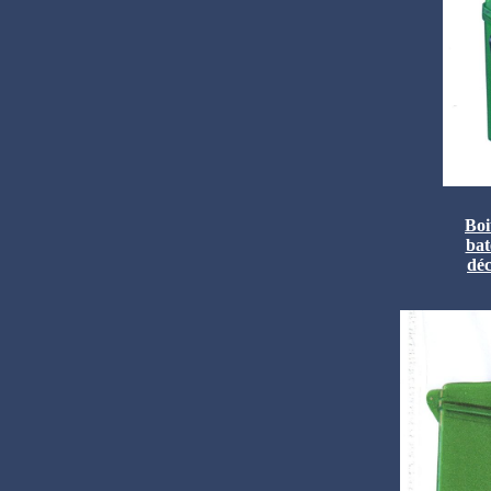
Boi
bat
déc