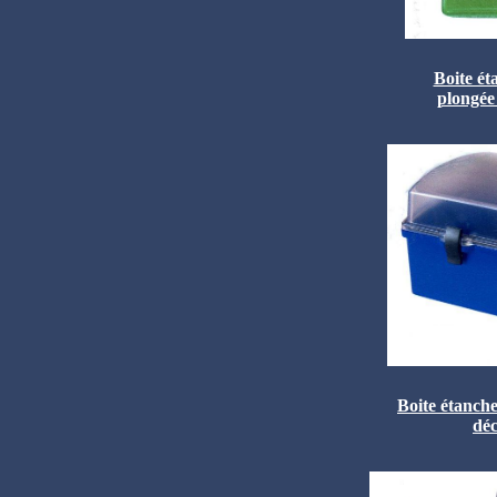
Boite ét
plongée
Boite étanche
déc