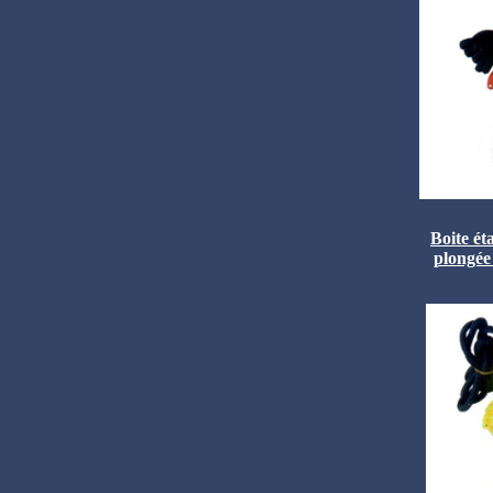
Boite ét
plongée