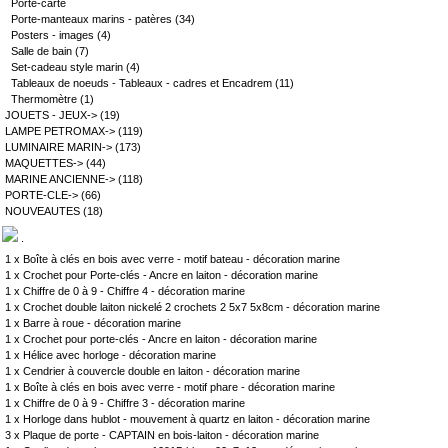
Porte-carte
Porte-manteaux marins - patères
(34)
Posters - images
(4)
Salle de bain
(7)
Set-cadeau style marin
(4)
Tableaux de noeuds - Tableaux - cadres et Encadrem
(11)
Thermomètre
(1)
JOUETS - JEUX->
(19)
LAMPE PETROMAX->
(119)
LUMINAIRE MARIN->
(173)
MAQUETTES->
(44)
MARINE ANCIENNE->
(118)
PORTE-CLE->
(66)
NOUVEAUTES
(18)
.
1 x
Boîte à clés en bois avec verre - motif bateau - décoration marine
1 x
Crochet pour Porte-clés - Ancre en laiton - décoration marine
1 x
Chiffre de 0 à 9 - Chiffre 4 - décoration marine
1 x
Crochet double laiton nickelé 2 crochets 2 5x7 5x8cm - décoration marine
1 x
Barre à roue - décoration marine
1 x
Crochet pour porte-clés - Ancre en laiton - décoration marine
1 x
Hélice avec horloge - décoration marine
1 x
Cendrier à couvercle double en laiton - décoration marine
1 x
Boîte à clés en bois avec verre - motif phare - décoration marine
1 x
Chiffre de 0 à 9 - Chiffre 3 - décoration marine
1 x
Horloge dans hublot - mouvement à quartz en laiton - décoration marine
3 x
Plaque de porte - CAPTAIN en bois-laiton - décoration marine