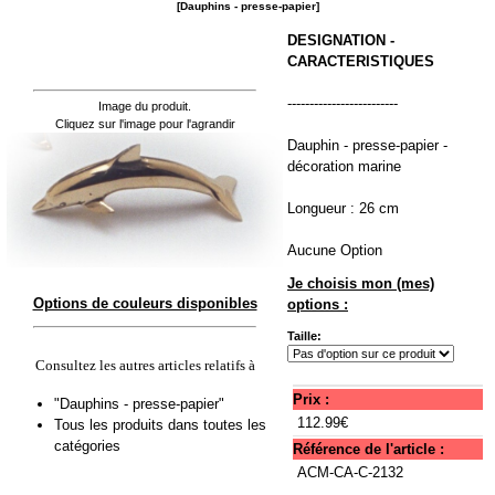
[Dauphins - presse-papier]
DESIGNATION -
CARACTERISTIQUES
-------------------------
Image du produit.
Cliquez sur l'image pour l'agrandir
Dauphin - presse-papier -
décoration marine
Longueur : 26 cm
Aucune Option
Je choisis mon (mes)
Options de couleurs disponibles
options :
Taille:
Consultez les autres articles relatifs à
Prix :
"Dauphins - presse-papier"
112.99€
Tous les produits dans toutes les
catégories
Référence de l'article :
ACM-CA-C-2132