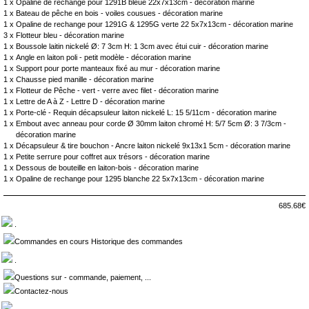
1 x
Opaline de rechange pour 1291B bleue 22x7x13cm - décoration marine
1 x
Bateau de pêche en bois - voiles cousues - décoration marine
1 x
Opaline de rechange pour 1291G & 1295G verte 22 5x7x13cm - décoration marine
3 x
Flotteur bleu - décoration marine
1 x
Boussole laitin nickelé Ø: 7 3cm H: 1 3cm avec étui cuir - décoration marine
1 x
Angle en laiton poli - petit modèle - décoration marine
1 x
Support pour porte manteaux fixé au mur - décoration marine
1 x
Chausse pied manille - décoration marine
1 x
Flotteur de Pêche - vert - verre avec filet - décoration marine
1 x
Lettre de A à Z - Lettre D - décoration marine
1 x
Porte-clé - Requin décapsuleur laiton nickelé L: 15 5/11cm - décoration marine
1 x
Embout avec anneau pour corde Ø 30mm laiton chromé H: 5/7 5cm Ø: 3 7/3cm -
décoration marine
1 x
Décapsuleur & tire bouchon - Ancre laiton nickelé 9x13x1 5cm - décoration marine
1 x
Petite serrure pour coffret aux trésors - décoration marine
1 x
Dessous de bouteille en laiton-bois - décoration marine
1 x
Opaline de rechange pour 1295 blanche 22 5x7x13cm - décoration marine
685.68€
.
Commandes en cours Historique des commandes
.
Questions sur - commande, paiement, ...
Contactez-nous