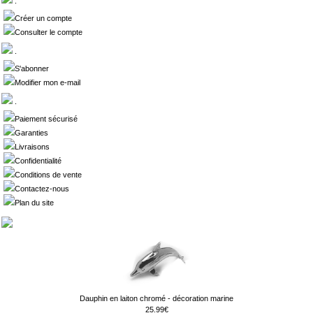
.
Créer un compte
Consulter le compte
.
S'abonner
Modifier mon e-mail
.
Paiement sécurisé
Garanties
Livraisons
Confidentialité
Conditions de vente
Contactez-nous
Plan du site
Dauphin en laiton chromé - décoration marine
25.99€