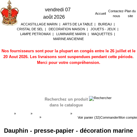
vendredi 07
Contactez-
Plan du
Accueil
nous
site
août 2026
ACCASTILLAGE MARIN
|
ARTS DE LA TABLE
|
BUREAU
|
CRISTAL DE SEL
|
DECORATION MAISON
|
JOUETS - JEUX
|
LAMPE PETROMAX
|
LUMINAIRE MARIN
|
MAQUETTES
|
MARINE ANCIENNE
Nos fournisseurs sont pour la plupart en congés entre le 26 juillet et le
20 Aout 2026. Les livraisons sont suspendues pendant cette période.
Merci pour votre compréhension.
Recherchez un produit
dans le catalogue
Accueil
»
Boutique
»
DECORATION MARINE
»
Dauphins - presse-papier
»
Dauphins - presse-
Voir panier (32)
Commander
Mon compte
papier
Dauphin - presse-papier - décoration marine