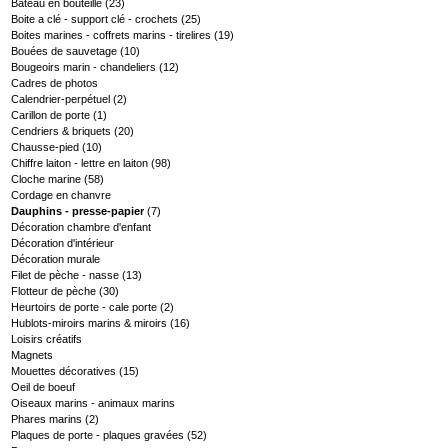
Bateau en bouteille
(23)
Boite a clé - support clé - crochets
(25)
Boites marines - coffrets marins - tirelires
(19)
Bouées de sauvetage
(10)
Bougeoirs marin - chandeliers
(12)
Cadres de photos
Calendrier-perpétuel
(2)
Carillon de porte
(1)
Cendriers & briquets
(20)
Chausse-pied
(10)
Chiffre laiton - lettre en laiton
(98)
Cloche marine
(58)
Cordage en chanvre
Dauphins - presse-papier
(7)
Décoration chambre d'enfant
Décoration d'intérieur
Décoration murale
Filet de pèche - nasse
(13)
Flotteur de pèche
(30)
Heurtoirs de porte - cale porte
(2)
Hublots-miroirs marins & miroirs
(16)
Loisirs créatifs
Magnets
Mouettes décoratives
(15)
Oeil de boeuf
Oiseaux marins - animaux marins
Phares marins
(2)
Plaques de porte - plaques gravées
(52)