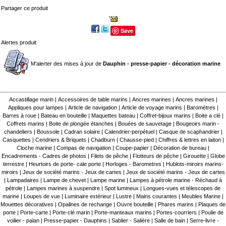
Partager ce produit
Save
Alertes produit
M'alerter des mises à jour de
Dauphin - presse-papier - décoration marine
Accastillage marin
|
Accessoires de table marins
|
Ancres marines
|
Ancres marines
|
Appliques pour lampes
|
Article de navigation
|
Article de voyage marins
|
Baromètres
|
Barres à roue
|
Bateau en bouteille
|
Maquettes bateau
|
Coffret-bijoux marins
|
Boite a clé
|
Coffrets marins
|
Boite de plongée étanches
|
Bouées de sauvetage
|
Bougeoirs marin -
chandeliers
|
Boussole
|
Cadran solaire
|
Calendrier-perpétuel
|
Casque de scaphandrier
|
Casquettes
|
Cendriers & Briquets
|
Chadburn
|
Chausse-pied
|
Chiffres & lettres en laiton
|
Cloche marine
|
Compas de navigation
|
Coupe-papier
|
Décoration de bureau
|
Encadrements - Cadres de photos
|
Filets de pêche
|
Flotteurs de pêche
|
Girouette
|
Globe
terrestre
|
Heurtoirs de porte- cale porte
|
Horloges - Barometres
|
Hublots-miroirs marins-
miroirs
|
Jeux de société marins - Jeux de cartes
|
Jeux de société marins - Jeux de cartes
|
Lampadaires
|
Lampe de chevet
|
Lampe marine
|
Lampes à pétrole marine - Réchaud à
pétrole
|
Lampes marines à suspendre
|
Spot lumineux
|
Longues-vues et télescopes de
marine
|
Loupes de vue
|
Luminaire extérieur
|
Lustre
|
Mains courantes
|
Meubles Marine
|
Mouettes décoratives
|
Opalines de rechange
|
Ouvre bouteille
|
Phares marins
|
Plaques de
porte
|
Porte-carte
|
Porte-clé marin
|
Porte-manteaux marins
|
Portes-courriers
|
Poulie de
voilier - palan
|
Presse-papier - Dauphins
|
Sablier - Salière
|
Salle de bain
|
Serre-livre -