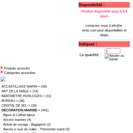
Disponibilité :
Produit disponible sous 5 à 8
jours
contactez-nous à
info@e-
lords.com
pour disponibilités et
délais
Indiquez :
La quantité :
Produits associés
Catégories associées
.
ACCASTILLAGE MARIN->
(58)
ART DE LA TABLE->
(74)
BAROMETRE HORLOGES->
(31)
BUREAU->
(38)
CRISTAL DE SEL->
(20)
DECORATION MARINE
->
(491)
Bijoux & Coffret-bijoux
Ancres marines
(4)
Article de voyage - Bagagerie
(2)
Barres à roue de voilier - Thimonnier marin
(9)