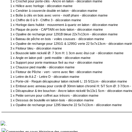
1 x
Crochet pour porte-clés - Ancre en laiton - décoration marine
1 x
Hélice avec horloge - décoration marine
1 x
Cendrier à couvercle double en laiton - décoration marine
1 x
Boîte à clés en bois avec verre - motif phare - décoration marine
1 x
Chiffre de 0 à 9 - Chiffre 3 - décoration marine
1 x
Horloge dans hublot - mouvement à quartz en laiton - décoration marine
3 x
Plaque de porte - CAPTAIN en bois-laiton - décoration marine
1 x
Opaline de rechange pour 1291B bleue 22x7x13cm - décoration marine
1 x
Bateau de pêche en bois - voiles cousues - décoration marine
1 x
Opaline de rechange pour 1291G & 1295G verte 22 5x7x13cm - décoration mari
3 x
Flotteur bleu - décoration marine
1 x
Boussole laitin nickelé Ø: 7 3cm H: 1 3cm avec étui cuir - décoration marine
1 x
Angle en laiton poli - petit modèle - décoration marine
1 x
Support pour porte manteaux fixé au mur - décoration marine
1 x
Chausse pied manille - décoration marine
1 x
Flotteur de Pêche - vert - verre avec filet - décoration marine
1 x
Lettre de A à Z - Lettre D - décoration marine
1 x
Porte-clé - Requin décapsuleur laiton nickelé L: 15 5/11cm - décoration marine
1 x
Embout avec anneau pour corde Ø 30mm laiton chromé H: 5/7 5cm Ø: 3 7/3cm - 
1 x
Décapsuleur & tire bouchon - Ancre laiton nickelé 9x13x1 5cm - décoration marin
1 x
Petite serrure pour coffret aux trésors - décoration marine
1 x
Dessous de bouteille en laiton-bois - décoration marine
1 x
Opaline de rechange pour 1295 blanche 22 5x7x13cm - décoration marine
.
Commandes en cours Historique des commandes