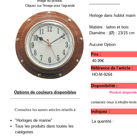
Image du produit.
-------------------------
Cliquez sur l'image pour l'agrandir
Horloge dans hublot marin 
Matière : laiton et bois
Diamètre : (Ø) : 23/15 cm
Aucune Option
Prix :
40.99€
Référence de l'article :
HO-M-9264
Disponibilité :
Options de couleurs disponibles
Produit disponibl
contactez-nous à
info@e-lord
Consultez les autres articles relatifs à
Indiquez :
"Horloges de marine"
La quantité :
Tous les produits dans toutes les
catégories