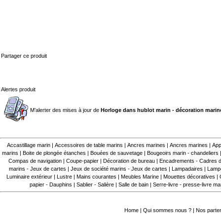
Partager ce produit
Alertes produit
M'alerter des mises à jour de
Horloge dans hublot marin - décoration marin
Accastillage marin
|
Accessoires de table marins
|
Ancres marines
|
Ancres marines
|
App
marins
|
Boite de plongée étanches
|
Bouées de sauvetage
|
Bougeoirs marin - chandeliers
Compas de navigation
|
Coupe-papier
|
Décoration de bureau
|
Encadrements - Cadres d
marins - Jeux de cartes
|
Jeux de société marins - Jeux de cartes
|
Lampadaires
|
Lampe
Luminaire extérieur
|
Lustre
|
Mains courantes
|
Meubles Marine
|
Mouettes décoratives
|
papier - Dauphins
|
Sablier - Salière
|
Salle de bain
|
Serre-livre - presse-livre ma
Home
|
Qui sommes nous ?
|
Nos parte