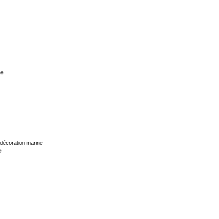
ne
décoration marine
e