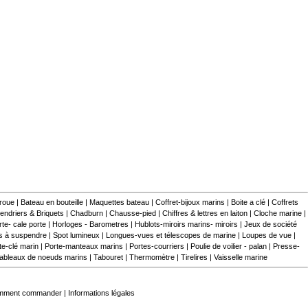
 roue
|
Bateau en bouteille
|
Maquettes bateau
|
Coffret-bijoux marins
|
Boite a clé
|
Coffrets
endriers & Briquets
|
Chadburn
|
Chausse-pied
|
Chiffres & lettres en laiton
|
Cloche marine
|
te- cale porte
|
Horloges - Barometres
|
Hublots-miroirs marins- miroirs
|
Jeux de société
s à suspendre
|
Spot lumineux
|
Longues-vues et télescopes de marine
|
Loupes de vue
|
te-clé marin
|
Porte-manteaux marins
|
Portes-courriers
|
Poulie de voilier - palan
|
Presse-
ableaux de noeuds marins
|
Tabouret
|
Thermomètre
|
Tirelires
|
Vaisselle marine
mment commander
|
Informations légales