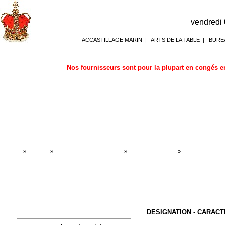
vendredi
ACCASTILLAGE MARIN
|
ARTS DE LA TABLE
|
BURE
Nos fournisseurs sont pour la plupart en congés en
Accueil
»
Boutique
»
BAROMETRE HORLOGES
»
Horloges de marine
»
Horloges de mari
DESIGNATION - CARACT