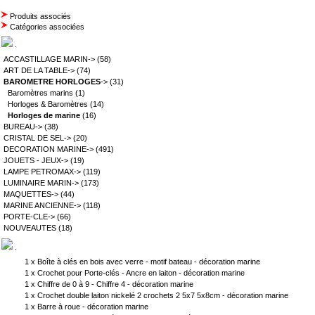
Produits associés
Catégories associées
.
ACCASTILLAGE MARIN->
(58)
ART DE LA TABLE->
(74)
BAROMETRE HORLOGES
->
(31)
Baromètres marins
(1)
Horloges & Baromètres
(14)
Horloges de marine
(16)
BUREAU->
(38)
CRISTAL DE SEL->
(20)
DECORATION MARINE->
(491)
JOUETS - JEUX->
(19)
LAMPE PETROMAX->
(119)
LUMINAIRE MARIN->
(173)
MAQUETTES->
(44)
MARINE ANCIENNE->
(118)
PORTE-CLE->
(66)
NOUVEAUTES
(18)
.
1 x
Boîte à clés en bois avec verre - motif bateau - décoration marine
1 x
Crochet pour Porte-clés - Ancre en laiton - décoration marine
1 x
Chiffre de 0 à 9 - Chiffre 4 - décoration marine
1 x
Crochet double laiton nickelé 2 crochets 2 5x7 5x8cm - décoration marine
1 x
Barre à roue - décoration marine