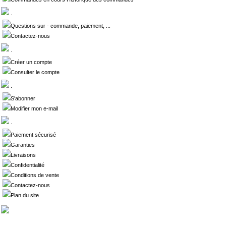
.
Questions sur - commande, paiement, ...
Contactez-nous
.
Créer un compte
Consulter le compte
.
S'abonner
Modifier mon e-mail
.
Paiement sécurisé
Garanties
Livraisons
Confidentialité
Conditions de vente
Contactez-nous
Plan du site