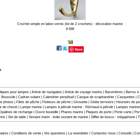
Crochet simple en laiton vernis (lot de 2 crochets) - décoration marine
8.99€
Save
e
liques pour lampes
|
Article de navigation
|
Article de voyage marins
|
Baromètres
|
Barres à
|
Boussole
|
Cadran solaire
|
Calendrier-perpétuel
|
Casque de scaphandrier
|
Casquettes
|
C
e photos
|
Filets de pêche
|
Flotteurs de pêche
|
Girouette
|
Globe terrestre
|
Heurtoirs de por
 de chevet
|
Lampe marine
|
Lampes à pétrole marine - Réchaud à pétrole
|
Lampes marine
Opalines de rechange
|
Ouvre bouteille
|
Phares marins
|
Plaques de porte
|
Porte-carte
|
Por
rins
|
Set de table
|
Sextant marin - boite sextant de marine
|
Sifflet de bosco - mégaphone
|
T
naires
|
Conditions de vente
|
Vos questions
|
La newsletter
|
Contactez-nous
|
Conseils
|
Co