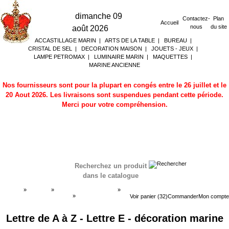
dimanche 09
Contactez-
Plan
Accueil
nous
du site
août 2026
ACCASTILLAGE MARIN
|
ARTS DE LA TABLE
|
BUREAU
|
CRISTAL DE SEL
|
DECORATION MAISON
|
JOUETS - JEUX
|
LAMPE PETROMAX
|
LUMINAIRE MARIN
|
MAQUETTES
|
MARINE ANCIENNE
Nos fournisseurs sont pour la plupart en congés entre le 26 juillet et le
20 Aout 2026. Les livraisons sont suspendues pendant cette période.
Merci pour votre compréhension.
Recherchez un produit
dans le catalogue
Accueil
»
Boutique
»
DECORATION MARINE
»
Chiffre laiton - lettre en laiton
»
Chiffre laiton - lettre
Voir panier (32)
Commander
Mon compte
en laiton
Lettre de A à Z - Lettre E - décoration marine