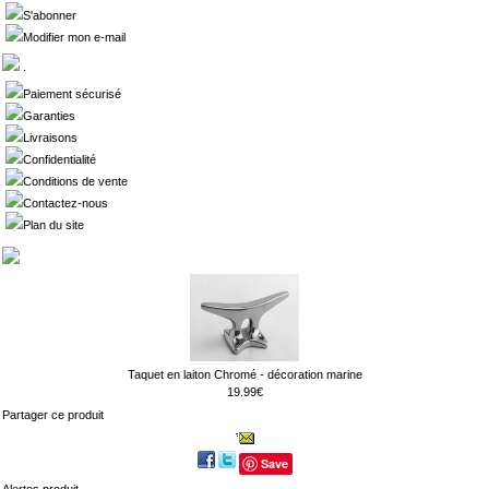
S'abonner
Modifier mon e-mail
.
Paiement sécurisé
Garanties
Livraisons
Confidentialité
Conditions de vente
Contactez-nous
Plan du site
Taquet en laiton Chromé - décoration marine
19.99€
Partager ce produit
Save