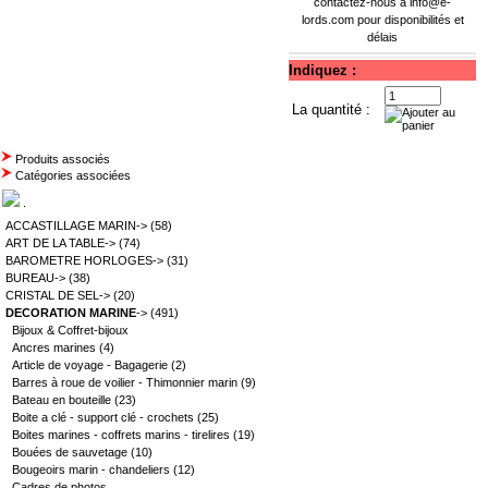
contactez-nous à
info@e-
lords.com
pour disponibilités et
délais
Indiquez :
La quantité :
Produits associés
Catégories associées
.
ACCASTILLAGE MARIN->
(58)
ART DE LA TABLE->
(74)
BAROMETRE HORLOGES->
(31)
BUREAU->
(38)
CRISTAL DE SEL->
(20)
DECORATION MARINE
->
(491)
Bijoux & Coffret-bijoux
Ancres marines
(4)
Article de voyage - Bagagerie
(2)
Barres à roue de voilier - Thimonnier marin
(9)
Bateau en bouteille
(23)
Boite a clé - support clé - crochets
(25)
Boites marines - coffrets marins - tirelires
(19)
Bouées de sauvetage
(10)
Bougeoirs marin - chandeliers
(12)
Cadres de photos