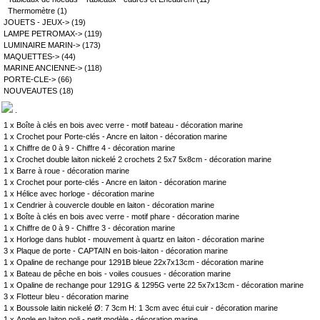
Thermomètre
(1)
JOUETS - JEUX->
(19)
LAMPE PETROMAX->
(119)
LUMINAIRE MARIN->
(173)
MAQUETTES->
(44)
MARINE ANCIENNE->
(118)
PORTE-CLE->
(66)
NOUVEAUTES
(18)
.
1 x
Boîte à clés en bois avec verre - motif bateau - décoration marine
1 x
Crochet pour Porte-clés - Ancre en laiton - décoration marine
1 x
Chiffre de 0 à 9 - Chiffre 4 - décoration marine
1 x
Crochet double laiton nickelé 2 crochets 2 5x7 5x8cm - décoration marine
1 x
Barre à roue - décoration marine
1 x
Crochet pour porte-clés - Ancre en laiton - décoration marine
1 x
Hélice avec horloge - décoration marine
1 x
Cendrier à couvercle double en laiton - décoration marine
1 x
Boîte à clés en bois avec verre - motif phare - décoration marine
1 x
Chiffre de 0 à 9 - Chiffre 3 - décoration marine
1 x
Horloge dans hublot - mouvement à quartz en laiton - décoration marine
3 x
Plaque de porte - CAPTAIN en bois-laiton - décoration marine
1 x
Opaline de rechange pour 1291B bleue 22x7x13cm - décoration marine
1 x
Bateau de pêche en bois - voiles cousues - décoration marine
1 x
Opaline de rechange pour 1291G & 1295G verte 22 5x7x13cm - décoration marine
3 x
Flotteur bleu - décoration marine
1 x
Boussole laitin nickelé Ø: 7 3cm H: 1 3cm avec étui cuir - décoration marine
1 x
Angle en laiton poli - petit modèle - décoration marine