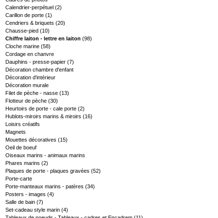
Calendrier-perpétuel
(2)
Carillon de porte
(1)
Cendriers & briquets
(20)
Chausse-pied
(10)
Chiffre laiton - lettre en laiton
(98)
Cloche marine
(58)
Cordage en chanvre
Dauphins - presse-papier
(7)
Décoration chambre d'enfant
Décoration d'intérieur
Décoration murale
Filet de pèche - nasse
(13)
Flotteur de pèche
(30)
Heurtoirs de porte - cale porte
(2)
Hublots-miroirs marins & miroirs
(16)
Loisirs créatifs
Magnets
Mouettes décoratives
(15)
Oeil de boeuf
Oiseaux marins - animaux marins
Phares marins
(2)
Plaques de porte - plaques gravées
(52)
Porte-carte
Porte-manteaux marins - patères
(34)
Posters - images
(4)
Salle de bain
(7)
Set-cadeau style marin
(4)
Tableaux de noeuds - Tableaux - cadres et Encadrem
(11)