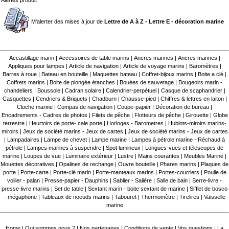
Alertes produit
M'alerter des mises à jour de
Lettre de A à Z - Lettre E - décoration marine
Accastillage marin
|
Accessoires de table marins
|
Ancres marines
|
Ancres marines
|
Appliques pour lampes
|
Article de navigation
|
Article de voyage marins
|
Baromètres
|
Barres à roue
|
Bateau en bouteille
|
Maquettes bateau
|
Coffret-bijoux marins
|
Boite a clé
|
Coffrets marins
|
Boite de plongée étanches
|
Bouées de sauvetage
|
Bougeoirs marin -
chandeliers
|
Boussole
|
Cadran solaire
|
Calendrier-perpétuel
|
Casque de scaphandrier
|
Casquettes
|
Cendriers & Briquets
|
Chadburn
|
Chausse-pied
|
Chiffres & lettres en laiton
|
Cloche marine
|
Compas de navigation
|
Coupe-papier
|
Décoration de bureau
|
Encadrements - Cadres de photos
|
Filets de pêche
|
Flotteurs de pêche
|
Girouette
|
Globe
terrestre
|
Heurtoirs de porte- cale porte
|
Horloges - Barometres
|
Hublots-miroirs marins-
miroirs
|
Jeux de société marins - Jeux de cartes
|
Jeux de société marins - Jeux de cartes
|
Lampadaires
|
Lampe de chevet
|
Lampe marine
|
Lampes à pétrole marine - Réchaud à
pétrole
|
Lampes marines à suspendre
|
Spot lumineux
|
Longues-vues et télescopes de
marine
|
Loupes de vue
|
Luminaire extérieur
|
Lustre
|
Mains courantes
|
Meubles Marine
|
Mouettes décoratives
|
Opalines de rechange
|
Ouvre bouteille
|
Phares marins
|
Plaques de
porte
|
Porte-carte
|
Porte-clé marin
|
Porte-manteaux marins
|
Portes-courriers
|
Poulie de
voilier - palan
|
Presse-papier - Dauphins
|
Sablier - Salière
|
Salle de bain
|
Serre-livre -
presse-livre marins
|
Set de table
|
Sextant marin - boite sextant de marine
|
Sifflet de bosco
- mégaphone
|
Tableaux de noeuds marins
|
Tabouret
|
Thermomètre
|
Tirelires
|
Vaisselle
marine
Home
|
Qui sommes nous ?
|
Nos partenaires
|
Conditions de vente
|
Vos questions
|
La