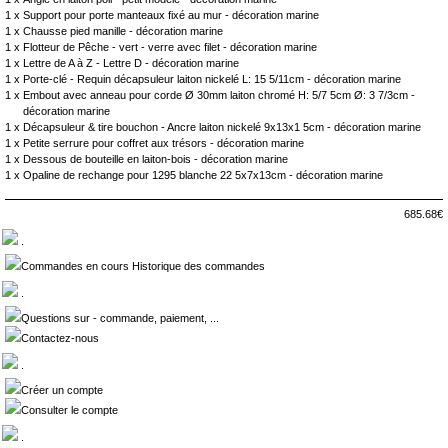
1 x
Support pour porte manteaux fixé au mur - décoration marine
1 x
Chausse pied manille - décoration marine
1 x
Flotteur de Pêche - vert - verre avec filet - décoration marine
1 x
Lettre de A à Z - Lettre D - décoration marine
1 x
Porte-clé - Requin décapsuleur laiton nickelé L: 15 5/11cm - décoration marine
1 x
Embout avec anneau pour corde Ø 30mm laiton chromé H: 5/7 5cm Ø: 3 7/3cm -
décoration marine
1 x
Décapsuleur & tire bouchon - Ancre laiton nickelé 9x13x1 5cm - décoration marine
1 x
Petite serrure pour coffret aux trésors - décoration marine
1 x
Dessous de bouteille en laiton-bois - décoration marine
1 x
Opaline de rechange pour 1295 blanche 22 5x7x13cm - décoration marine
685.68€
.
Commandes en cours Historique des commandes
.
Questions sur - commande, paiement, ...
Contactez-nous
.
Créer un compte
Consulter le compte
.