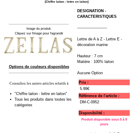
[Chiffre laiton - lettre en laiton]
DESIGNATION -
CARACTERISTIQUES
-------------------------
Image du produit.
Cliquez sur l'image pour l'agrandir
Lettre de A à Z - Lettre E -
décoration marine
Hauteur : 7 cm
Matière : 100% laiton
Options de couleurs disponibles
Aucune Option
Prix :
Consultez les autres articles relatifs à
5.99€
"Chiffre laiton - lettre en laiton"
Référence de l'article :
Tous les produits dans toutes les
DM-C-0952
catégories
Disponibilité :
Produit disponible sous 5 à 8
jours