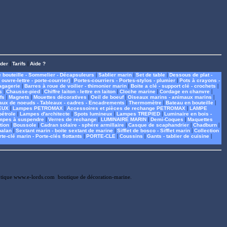
der
|
Tarifs
|
Aide ?
 bouteille - Sommelier - Décapsuleurs
|
Sablier marin
|
Set de table
|
Dessous de plat -
ouvre-lettre - porte-courrier)
|
Portes-courriers - Portes-stylos - plumier
|
Pots à crayons -
agagerie
|
Barres à roue de voilier - thimonier marin
|
Boite a clé - support clé - crochets
|
s
|
Chausse-pied
|
Chiffre laiton - lettre en laiton
|
Cloche marine
|
Cordage en chanvre
|
fs
|
Magnets
|
Mouettes décoratives
|
Oeil de boeuf
|
Oiseaux marins - animaux marins
|
aux de noeuds - Tableaux - cadres - Encadrements
|
Thermomètre
|
Bateau en bouteille
|
EUX
|
Lampes PETROMAX
|
Accessoires et pièces de rechange PETROMAX
|
LAMPE
étrole
|
Lampes d'architecte
|
Spots lumineux
|
Lampes TREPIED
|
Luminaire en bois -
mpes à suspendre
|
Verres de rechange
|
LUMINAIRE MARIN
|
Demi-Coques
|
Maquettes
tion
|
Boussole
|
Cadran solaire - sphère armillaire
|
Casque de scaphandrier
|
Chadburn
|
palan
|
Sextant marin - boite sextant de marine
|
Sifflet de bosco - Sifflet marin
|
Collection
te-clé marin - Porte-clés flottants
|
PORTE-CLE
|
Coussins
|
Gants - tablier de cuisine
|
outique www.e-lords.com  boutique de décoration-marine.