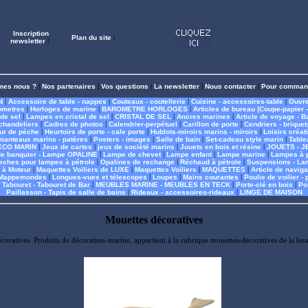
Inscription
Plan du site
|
newsletter
|
mes nous ?
|
Nos partenaires
|
Vos questions
|
La newsletter
|
Nous contacter
|
Pour comman
N
|
Accessoire de table - nappes
|
Couteaux - coutellerie
|
Cuisine - accessoires-table
|
Ouvre
ometres
|
Horloges de marine
|
BAROMETRE HORLOGES
|
Articles de bureau (Coupe-papier - 
 de sel
|
Lampes en cristal de sel
|
CRISTAL DE SEL
|
Ancres marines
|
Article de voyage - B
chandeliers
|
Cadres de photos
|
Calendrier-perpétuel
|
Carillon de porte
|
Cendriers - briquet
eur de pèche
|
Heurtoirs de porte - cale porte
|
Hublots-miroirs marins - miroirs
|
Loisirs créati
manteaux marins - patères
|
Posters - images
|
Salle de bain
|
Set-cadeau style marin
|
Table
ECO MARIN
|
Jeux de cartes
|
jeux de société marins
|
Jouets en bois et résine
|
JOUETS - J
e banquier - Lampe OPALINE
|
Lampe de chevet
|
Lampe enfant
|
Lampe marine
|
Lampes à p
eches pour lampes à pétrole
|
Opalines de rechange
|
Réchaud à pétrole
|
Suspensions - La
 à Moteur
|
Maquettes Voiliers de LUXE
|
Maquettes Voiliers
|
MAQUETTES
|
Article de naviga
- Mappemondes
|
Longues-vues et télescopes
|
Loupes
|
Mains courantes
|
Poulie de voilier - 
|
Tabouret - Tabouret de Bar
|
MEUBLES MARINE - MEUBLES EN TECK
|
Porte-clé en bois
|
Por
Paillasson - Tapis de salle de bains
|
Rideaux - accessoires-rideaux
|
LINGE DE MAISON
Mouettes décoratives
écoratives. Produits de décoration-marine, appartient à la rubrique mouettes-decoratives de la b