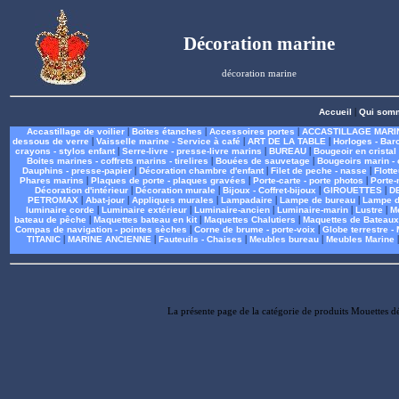
Décoration marine
décoration marine
Accueil
|
Qui som
Accastillage de voilier
|
Boites étanches
|
Accessoires portes
|
ACCASTILLAGE MARI
dessous de verre
|
Vaisselle marine - Service à café
|
ART DE LA TABLE
|
Horloges - Bar
crayons - stylos enfant
|
Serre-livre - presse-livre marins
|
BUREAU
|
Bougeoir en cristal
Boites marines - coffrets marins - tirelires
|
Bouées de sauvetage
|
Bougeoirs marin - 
Dauphins - presse-papier
|
Décoration chambre d'enfant
|
Filet de peche - nasse
|
Flott
Phares marins
|
Plaques de porte - plaques gravées
|
Porte-carte - porte photos
|
Porte-
Décoration d'intérieur
|
Décoration murale
|
Bijoux - Coffret-bijoux
|
GIROUETTES
|
D
PETROMAX
|
Abat-jour
|
Appliques murales
|
Lampadaire
|
Lampe de bureau
|
Lampe d
luminaire corde
|
Luminaire extérieur
|
Luminaire-ancien
|
Luminaire-marin
|
Lustre
|
M
bateau de pêche
|
Maquettes bateau en kit
|
Maquettes Chalutiers
|
Maquettes de Bateaux
Compas de navigation - pointes sèches
|
Corne de brume - porte-voix
|
Globe terrestre 
TITANIC
|
MARINE ANCIENNE
|
Fauteuils - Chaises
|
Meubles bureau
|
Meubles Marine
La présente page de la catégorie de produits Mouettes d