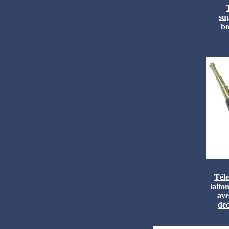
sup
bo
Téle
laito
ave
déc