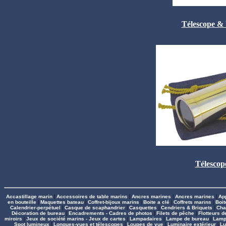
Télescope & 
Télescop
Accastillage marin
|
Accessoires de table marins
|
Ancres marines
|
Ancres marines
|
Ap
en bouteille
|
Maquettes bateau
|
Coffret-bijoux marins
|
Boite a clé
|
Coffrets marins
|
Boit
Calendrier-perpétuel
|
Casque de scaphandrier
|
Casquettes
|
Cendriers & Briquets
|
Cha
Décoration de bureau
|
Encadrements - Cadres de photos
|
Filets de pêche
|
Flotteurs 
miroirs
|
Jeux de société marins - Jeux de cartes
|
Lampadaires
|
Lampe de bureau
|
Lamp
Spot lumineux
|
Longues-vues et télescopes
|
Loupes de vue
|
Luminaire extérieur
|
Lu