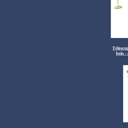
Télescop
bois -