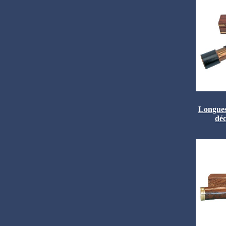
Longues-
déc