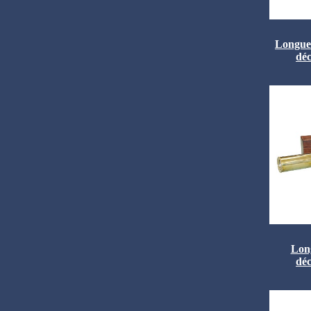
Longues
déc
Long
déc