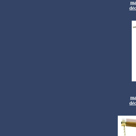
ma
déc
ma
déc