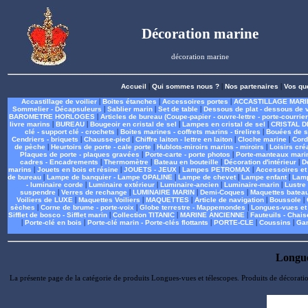
Décoration marine
décoration marine
Accueil
|
Qui sommes nous ?
|
Nos partenaires
|
Vos qu
Accastillage de voilier
|
Boites étanches
|
Accessoires portes
|
ACCASTILLAGE MARI
Sommelier - Décapsuleurs
|
Sablier marin
|
Set de table
|
Dessous de plat - dessous de 
BAROMETRE HORLOGES
|
Articles de bureau (Coupe-papier - ouvre-lettre - porte-courrier
livre marins
|
BUREAU
|
Bougeoir en cristal de sel
|
Lampes en cristal de sel
|
CRISTAL D
clé - support clé - crochets
|
Boites marines - coffrets marins - tirelires
|
Bouées de s
Cendriers - briquets
|
Chausse-pied
|
Chiffre laiton - lettre en laiton
|
Cloche marine
|
Cord
de pèche
|
Heurtoirs de porte - cale porte
|
Hublots-miroirs marins - miroirs
|
Loisirs créa
Plaques de porte - plaques gravées
|
Porte-carte - porte photos
|
Porte-manteaux marin
cadres - Encadrements
|
Thermomètre
|
Bateau en bouteille
|
Décoration d'intérieur
|
D
marins
|
Jouets en bois et résine
|
JOUETS - JEUX
|
Lampes PETROMAX
|
Accessoires e
de bureau
|
Lampe de banquier - Lampe OPALINE
|
Lampe de chevet
|
Lampe enfant
|
Lam
- luminaire corde
|
Luminaire extérieur
|
Luminaire-ancien
|
Luminaire-marin
|
Lustre
suspendre
|
Verres de rechange
|
LUMINAIRE MARIN
|
Demi-Coques
|
Maquettes batea
Voiliers de LUXE
|
Maquettes Voiliers
|
MAQUETTES
|
Article de navigation
|
Boussole
|
sèches
|
Corne de brume - porte-voix
|
Globe terrestre - Mappemondes
|
Longues-vues et
Sifflet de bosco - Sifflet marin
|
Collection TITANIC
|
MARINE ANCIENNE
|
Fauteuils - Chais
|
Porte-clé en bois
|
Porte-clé marin - Porte-clés flottants
|
PORTE-CLE
|
Coussins
|
Gan
Longue
La présente page de la catégorie de produits Longues-vues et télescopes. Produits de décorat