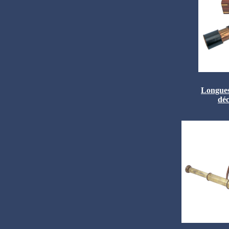
Longues-
déc