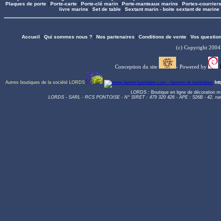
Plaques de porte
|
Porte-carte
|
Porte-clé marin
|
Porte-manteaux marins
|
Portes-courrier
livre marins
|
Set de table
|
Sextant marin - boite sextant de marine
Accueil
|
Qui sommes nous ?
|
Nos partenaires
|
Conditions de vente
|
Vos questio
(c) Copyright 200
Conception du site
- Powered by
ht
Autres boutiques de la société LORDS
LORDS : Boutique en ligne de décoration m
LORDS - SARL - RCS PONTOISE - N° SIRET : 479 320 426 - APE : 526B - 42, r