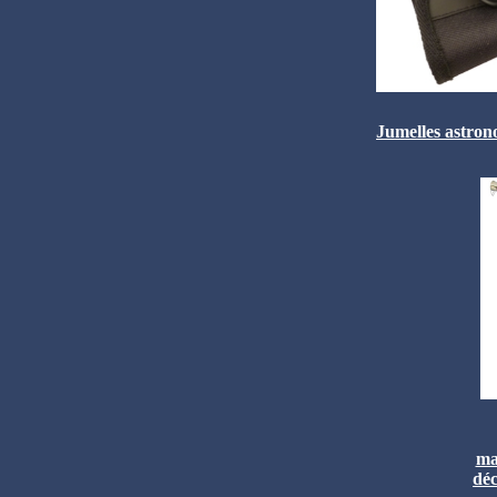
Jumelles astron
ma
déc