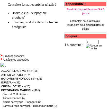
Disponibilité :
Consultez les autres articles relatifs à
Produit disponible sous 5 à 8
"Boite a clé - support clé -
jours
crochets"
contactez-nous à
info@e-
Tous les produits dans toutes les
lords.com
pour disponibilités et
catégories
délais
Indiquez :
La quantité :
Produits associés
Catégories associées
.
ACCASTILLAGE MARIN->
(58)
ART DE LA TABLE->
(74)
BAROMETRE HORLOGES->
(31)
BUREAU->
(38)
CRISTAL DE SEL->
(20)
DECORATION MARINE
->
(491)
Bijoux & Coffret-bijoux
Ancres marines
(4)
Article de voyage - Bagagerie
(2)
Barres à roue de voilier - Thimonnier marin
(9)