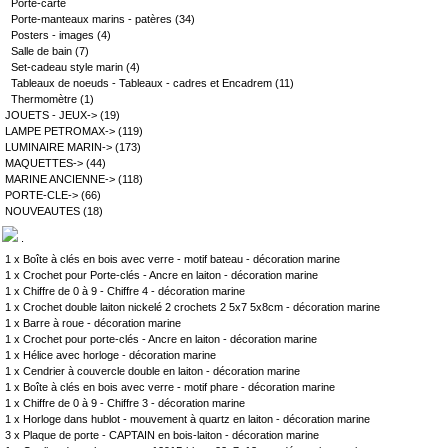
Porte-carte
Porte-manteaux marins - patères
(34)
Posters - images
(4)
Salle de bain
(7)
Set-cadeau style marin
(4)
Tableaux de noeuds - Tableaux - cadres et Encadrem
(11)
Thermomètre
(1)
JOUETS - JEUX->
(19)
LAMPE PETROMAX->
(119)
LUMINAIRE MARIN->
(173)
MAQUETTES->
(44)
MARINE ANCIENNE->
(118)
PORTE-CLE->
(66)
NOUVEAUTES
(18)
.
1 x
Boîte à clés en bois avec verre - motif bateau - décoration marine
1 x
Crochet pour Porte-clés - Ancre en laiton - décoration marine
1 x
Chiffre de 0 à 9 - Chiffre 4 - décoration marine
1 x
Crochet double laiton nickelé 2 crochets 2 5x7 5x8cm - décoration marine
1 x
Barre à roue - décoration marine
1 x
Crochet pour porte-clés - Ancre en laiton - décoration marine
1 x
Hélice avec horloge - décoration marine
1 x
Cendrier à couvercle double en laiton - décoration marine
1 x
Boîte à clés en bois avec verre - motif phare - décoration marine
1 x
Chiffre de 0 à 9 - Chiffre 3 - décoration marine
1 x
Horloge dans hublot - mouvement à quartz en laiton - décoration marine
3 x
Plaque de porte - CAPTAIN en bois-laiton - décoration marine