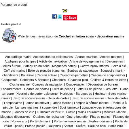
Partager ce produit
Save
Alertes produit
M'alerter des mises à jour de
Crochet en laiton épais - décoration marine
Accastillage marin
|
Accessoires de table marins
|
Ancres marines
|
Ancres marines
|
Appliques pour lampes
|
Article de navigation
|
Article de voyage marins
|
Baromètres
|
Barres à roue
|
Bateau en bouteille
|
Maquettes bateau
|
Coffret-bijoux marins
|
Boite a clé
|
Coffrets marins
|
Boite de plongée étanches
|
Bouées de sauvetage
|
Bougeoirs marin -
chandeliers
|
Boussole
|
Cadran solaire
|
Calendrier-perpétuel
|
Casque de scaphandrier
|
Casquettes
|
Cendriers & Briquets
|
Chadburn
|
Chausse-pied
|
Chiffres & lettres en laiton
|
Cloche marine
|
Compas de navigation
|
Coupe-papier
|
Décoration de bureau
|
Encadrements - Cadres de photos
|
Filets de pêche
|
Flotteurs de pêche
|
Girouette
|
Globe
terrestre
|
Heurtoirs de porte- cale porte
|
Horloges - Barometres
|
Hublots-miroirs marins-
miroirs
|
Jeux de société marins - Jeux de cartes
|
Jeux de société marins - Jeux de cartes
|
Lampadaires
|
Lampe de chevet
|
Lampe marine
|
Lampes à pétrole marine - Réchaud à
pétrole
|
Lampes marines à suspendre
|
Spot lumineux
|
Longues-vues et télescopes de
marine
|
Loupes de vue
|
Luminaire extérieur
|
Lustre
|
Mains courantes
|
Meubles Marine
|
Mouettes décoratives
|
Opalines de rechange
|
Ouvre bouteille
|
Phares marins
|
Plaques de
porte
|
Porte-carte
|
Porte-clé marin
|
Porte-manteaux marins
|
Portes-courriers
|
Poulie de
voilier - palan
|
Presse-papier - Dauphins
|
Sablier - Salière
|
Salle de bain
|
Serre-livre -