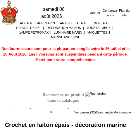
samedi 08
Contactez-
Plan du
Accueil
nous
site
août 2026
ACCASTILLAGE MARIN
|
ARTS DE LA TABLE
|
BUREAU
|
CRISTAL DE SEL
|
DECORATION MAISON
|
JOUETS - JEUX
|
LAMPE PETROMAX
|
LUMINAIRE MARIN
|
MAQUETTES
|
MARINE ANCIENNE
Nos fournisseurs sont pour la plupart en congés entre le 26 juillet et le
20 Aout 2026. Les livraisons sont suspendues pendant cette période.
Merci pour votre compréhension.
Recherchez un produit
dans le catalogue
Accueil
»
Boutique
»
DECORATION MARINE
»
Boite a clé - support clé - crochets
»
Boite a clé -
Voir panier (32)
Commander
Mon compte
support clé - crochets
Crochet en laiton épais - décoration marine