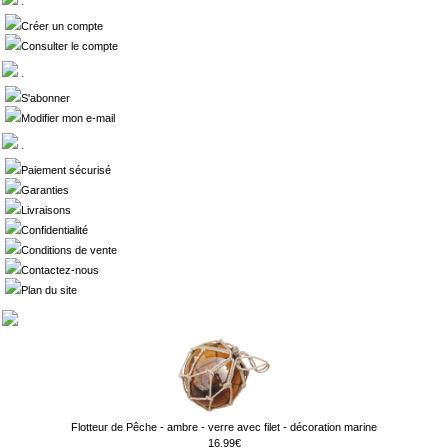
.
Créer un compte
Consulter le compte
.
S'abonner
Modifier mon e-mail
.
Paiement sécurisé
Garanties
Livraisons
Confidentialité
Conditions de vente
Contactez-nous
Plan du site
Flotteur de Pêche - ambre - verre avec filet - décoration marine
16.99€