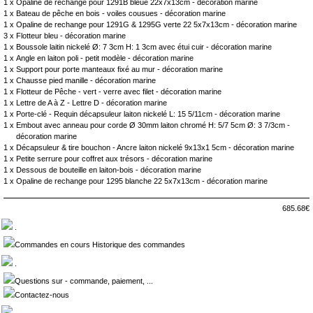
1 x
Opaline de rechange pour 1291B bleue 22x7x13cm - décoration marine
1 x
Bateau de pêche en bois - voiles cousues - décoration marine
1 x
Opaline de rechange pour 1291G & 1295G verte 22 5x7x13cm - décoration marine
3 x
Flotteur bleu - décoration marine
1 x
Boussole laitin nickelé Ø: 7 3cm H: 1 3cm avec étui cuir - décoration marine
1 x
Angle en laiton poli - petit modèle - décoration marine
1 x
Support pour porte manteaux fixé au mur - décoration marine
1 x
Chausse pied manille - décoration marine
1 x
Flotteur de Pêche - vert - verre avec filet - décoration marine
1 x
Lettre de A à Z - Lettre D - décoration marine
1 x
Porte-clé - Requin décapsuleur laiton nickelé L: 15 5/11cm - décoration marine
1 x
Embout avec anneau pour corde Ø 30mm laiton chromé H: 5/7 5cm Ø: 3 7/3cm -
décoration marine
1 x
Décapsuleur & tire bouchon - Ancre laiton nickelé 9x13x1 5cm - décoration marine
1 x
Petite serrure pour coffret aux trésors - décoration marine
1 x
Dessous de bouteille en laiton-bois - décoration marine
1 x
Opaline de rechange pour 1295 blanche 22 5x7x13cm - décoration marine
685.68€
.
Commandes en cours Historique des commandes
.
Questions sur - commande, paiement, ...
Contactez-nous