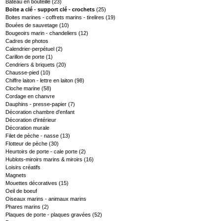
Bateau en bouteille
(23)
Boite a clé - support clé - crochets
(25)
Boites marines - coffrets marins - tirelires
(19)
Bouées de sauvetage
(10)
Bougeoirs marin - chandeliers
(12)
Cadres de photos
Calendrier-perpétuel
(2)
Carillon de porte
(1)
Cendriers & briquets
(20)
Chausse-pied
(10)
Chiffre laiton - lettre en laiton
(98)
Cloche marine
(58)
Cordage en chanvre
Dauphins - presse-papier
(7)
Décoration chambre d'enfant
Décoration d'intérieur
Décoration murale
Filet de pèche - nasse
(13)
Flotteur de pèche
(30)
Heurtoirs de porte - cale porte
(2)
Hublots-miroirs marins & miroirs
(16)
Loisirs créatifs
Magnets
Mouettes décoratives
(15)
Oeil de boeuf
Oiseaux marins - animaux marins
Phares marins
(2)
Plaques de porte - plaques gravées
(52)