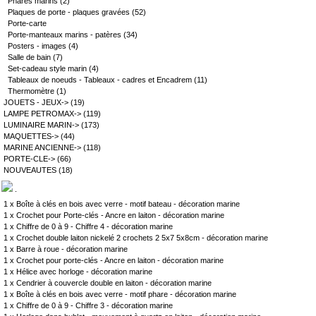
Phares marins
(2)
Plaques de porte - plaques gravées
(52)
Porte-carte
Porte-manteaux marins - patères
(34)
Posters - images
(4)
Salle de bain
(7)
Set-cadeau style marin
(4)
Tableaux de noeuds - Tableaux - cadres et Encadrem
(11)
Thermomètre
(1)
JOUETS - JEUX->
(19)
LAMPE PETROMAX->
(119)
LUMINAIRE MARIN->
(173)
MAQUETTES->
(44)
MARINE ANCIENNE->
(118)
PORTE-CLE->
(66)
NOUVEAUTES
(18)
.
1 x
Boîte à clés en bois avec verre - motif bateau - décoration marine
1 x
Crochet pour Porte-clés - Ancre en laiton - décoration marine
1 x
Chiffre de 0 à 9 - Chiffre 4 - décoration marine
1 x
Crochet double laiton nickelé 2 crochets 2 5x7 5x8cm - décoration marine
1 x
Barre à roue - décoration marine
1 x
Crochet pour porte-clés - Ancre en laiton - décoration marine
1 x
Hélice avec horloge - décoration marine
1 x
Cendrier à couvercle double en laiton - décoration marine
1 x
Boîte à clés en bois avec verre - motif phare - décoration marine
1 x
Chiffre de 0 à 9 - Chiffre 3 - décoration marine