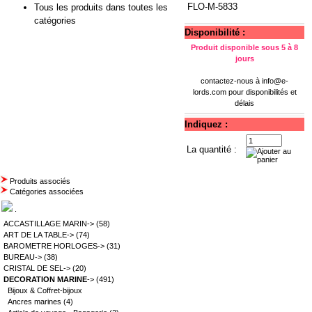
FLO-M-5833
Tous les produits dans toutes les
catégories
Disponibilité :
Produit disponible sous 5 à 8
jours
contactez-nous à
info@e-
lords.com
pour disponibilités et
délais
Indiquez :
La quantité :
Produits associés
Catégories associées
.
ACCASTILLAGE MARIN->
(58)
ART DE LA TABLE->
(74)
BAROMETRE HORLOGES->
(31)
BUREAU->
(38)
CRISTAL DE SEL->
(20)
DECORATION MARINE
->
(491)
Bijoux & Coffret-bijoux
Ancres marines
(4)