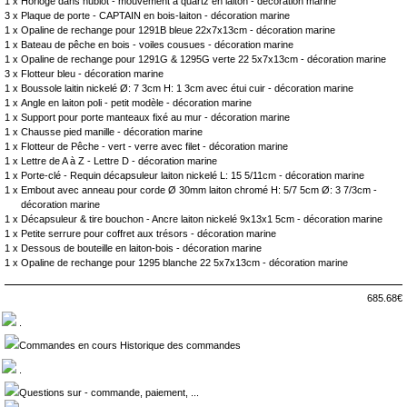
1 x
Horloge dans hublot - mouvement à quartz en laiton - décoration marine
3 x
Plaque de porte - CAPTAIN en bois-laiton - décoration marine
1 x
Opaline de rechange pour 1291B bleue 22x7x13cm - décoration marine
1 x
Bateau de pêche en bois - voiles cousues - décoration marine
1 x
Opaline de rechange pour 1291G & 1295G verte 22 5x7x13cm - décoration marine
3 x
Flotteur bleu - décoration marine
1 x
Boussole laitin nickelé Ø: 7 3cm H: 1 3cm avec étui cuir - décoration marine
1 x
Angle en laiton poli - petit modèle - décoration marine
1 x
Support pour porte manteaux fixé au mur - décoration marine
1 x
Chausse pied manille - décoration marine
1 x
Flotteur de Pêche - vert - verre avec filet - décoration marine
1 x
Lettre de A à Z - Lettre D - décoration marine
1 x
Porte-clé - Requin décapsuleur laiton nickelé L: 15 5/11cm - décoration marine
1 x
Embout avec anneau pour corde Ø 30mm laiton chromé H: 5/7 5cm Ø: 3 7/3cm -
décoration marine
1 x
Décapsuleur & tire bouchon - Ancre laiton nickelé 9x13x1 5cm - décoration marine
1 x
Petite serrure pour coffret aux trésors - décoration marine
1 x
Dessous de bouteille en laiton-bois - décoration marine
1 x
Opaline de rechange pour 1295 blanche 22 5x7x13cm - décoration marine
685.68€
.
Commandes en cours Historique des commandes
.
Questions sur - commande, paiement, ...