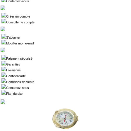
Contactez-nous
.
Créer un compte
Consulter le compte
.
S'abonner
Modifier mon e-mail
.
Paiement sécurisé
Garanties
Livraisons
Confidentialité
Conditions de vente
Contactez-nous
Plan du site