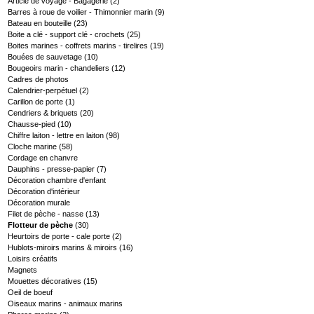
Article de voyage - Bagagerie
(2)
Barres à roue de voilier - Thimonnier marin
(9)
Bateau en bouteille
(23)
Boite a clé - support clé - crochets
(25)
Boites marines - coffrets marins - tirelires
(19)
Bouées de sauvetage
(10)
Bougeoirs marin - chandeliers
(12)
Cadres de photos
Calendrier-perpétuel
(2)
Carillon de porte
(1)
Cendriers & briquets
(20)
Chausse-pied
(10)
Chiffre laiton - lettre en laiton
(98)
Cloche marine
(58)
Cordage en chanvre
Dauphins - presse-papier
(7)
Décoration chambre d'enfant
Décoration d'intérieur
Décoration murale
Filet de pèche - nasse
(13)
Flotteur de pèche
(30)
Heurtoirs de porte - cale porte
(2)
Hublots-miroirs marins & miroirs
(16)
Loisirs créatifs
Magnets
Mouettes décoratives
(15)
Oeil de boeuf
Oiseaux marins - animaux marins