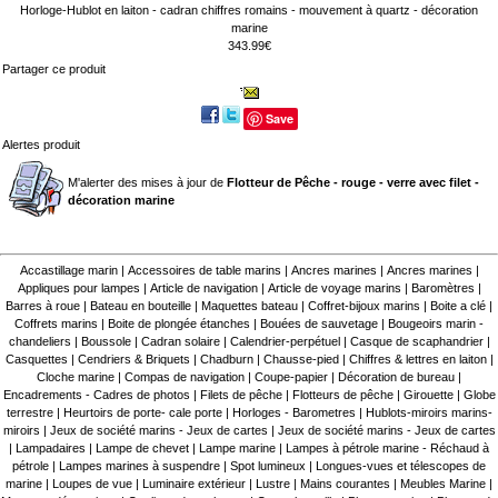
Horloge-Hublot en laiton - cadran chiffres romains - mouvement à quartz - décoration
marine
343.99€
Partager ce produit
Save
Alertes produit
M'alerter des mises à jour de
Flotteur de Pêche - rouge - verre avec filet -
décoration marine
Accastillage marin
|
Accessoires de table marins
|
Ancres marines
|
Ancres marines
|
Appliques pour lampes
|
Article de navigation
|
Article de voyage marins
|
Baromètres
|
Barres à roue
|
Bateau en bouteille
|
Maquettes bateau
|
Coffret-bijoux marins
|
Boite a clé
|
Coffrets marins
|
Boite de plongée étanches
|
Bouées de sauvetage
|
Bougeoirs marin -
chandeliers
|
Boussole
|
Cadran solaire
|
Calendrier-perpétuel
|
Casque de scaphandrier
|
Casquettes
|
Cendriers & Briquets
|
Chadburn
|
Chausse-pied
|
Chiffres & lettres en laiton
|
Cloche marine
|
Compas de navigation
|
Coupe-papier
|
Décoration de bureau
|
Encadrements - Cadres de photos
|
Filets de pêche
|
Flotteurs de pêche
|
Girouette
|
Globe
terrestre
|
Heurtoirs de porte- cale porte
|
Horloges - Barometres
|
Hublots-miroirs marins-
miroirs
|
Jeux de société marins - Jeux de cartes
|
Jeux de société marins - Jeux de cartes
|
Lampadaires
|
Lampe de chevet
|
Lampe marine
|
Lampes à pétrole marine - Réchaud à
pétrole
|
Lampes marines à suspendre
|
Spot lumineux
|
Longues-vues et télescopes de
marine
|
Loupes de vue
|
Luminaire extérieur
|
Lustre
|
Mains courantes
|
Meubles Marine
|