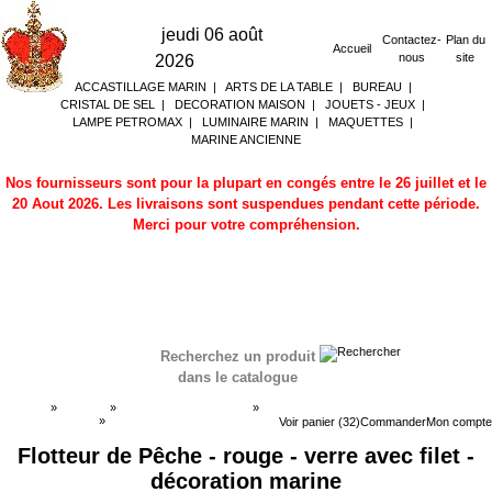
jeudi 06 août
Contactez-
Plan du
Accueil
nous
site
2026
ACCASTILLAGE MARIN
|
ARTS DE LA TABLE
|
BUREAU
|
CRISTAL DE SEL
|
DECORATION MAISON
|
JOUETS - JEUX
|
LAMPE PETROMAX
|
LUMINAIRE MARIN
|
MAQUETTES
|
MARINE ANCIENNE
Nos fournisseurs sont pour la plupart en congés entre le 26 juillet et le
20 Aout 2026. Les livraisons sont suspendues pendant cette période.
Merci pour votre compréhension.
Recherchez un produit
dans le catalogue
Accueil
»
Boutique
»
DECORATION MARINE
»
Flotteur de pèche
»
Flotteur de pèche
Voir panier (32)
Commander
Mon compte
Flotteur de Pêche - rouge - verre avec filet -
décoration marine