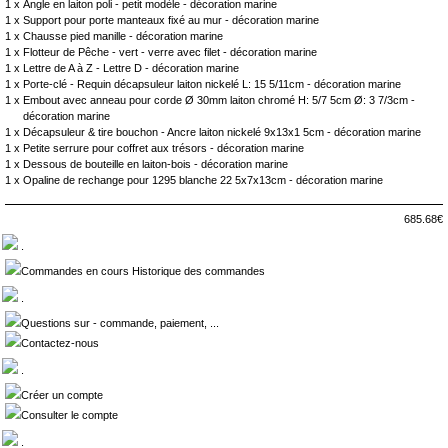
1 x
Angle en laiton poli - petit modèle - décoration marine
1 x
Support pour porte manteaux fixé au mur - décoration marine
1 x
Chausse pied manille - décoration marine
1 x
Flotteur de Pêche - vert - verre avec filet - décoration marine
1 x
Lettre de A à Z - Lettre D - décoration marine
1 x
Porte-clé - Requin décapsuleur laiton nickelé L: 15 5/11cm - décoration marine
1 x
Embout avec anneau pour corde Ø 30mm laiton chromé H: 5/7 5cm Ø: 3 7/3cm -
décoration marine
1 x
Décapsuleur & tire bouchon - Ancre laiton nickelé 9x13x1 5cm - décoration marine
1 x
Petite serrure pour coffret aux trésors - décoration marine
1 x
Dessous de bouteille en laiton-bois - décoration marine
1 x
Opaline de rechange pour 1295 blanche 22 5x7x13cm - décoration marine
685.68€
.
Commandes en cours Historique des commandes
.
Questions sur - commande, paiement, ...
Contactez-nous
.
Créer un compte
Consulter le compte
.