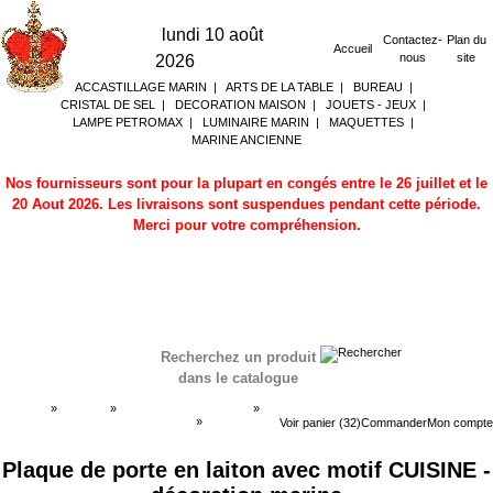
lundi 10 août
Contactez-
Plan du
Accueil
nous
site
2026
ACCASTILLAGE MARIN
|
ARTS DE LA TABLE
|
BUREAU
|
CRISTAL DE SEL
|
DECORATION MAISON
|
JOUETS - JEUX
|
LAMPE PETROMAX
|
LUMINAIRE MARIN
|
MAQUETTES
|
MARINE ANCIENNE
Nos fournisseurs sont pour la plupart en congés entre le 26 juillet et le
20 Aout 2026. Les livraisons sont suspendues pendant cette période.
Merci pour votre compréhension.
Recherchez un produit
dans le catalogue
Accueil
»
Boutique
»
DECORATION MARINE
»
Plaques de porte - plaques gravées
»
Plaques de
Voir panier (32)
Commander
Mon compte
porte - plaques gravées
Plaque de porte en laiton avec motif CUISINE -