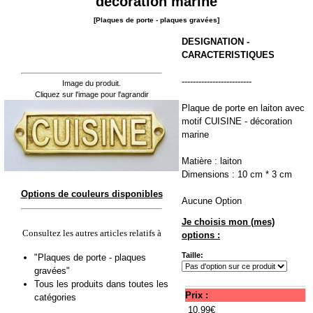
décoration marine
[Plaques de porte - plaques gravées]
DESIGNATION -
CARACTERISTIQUES
-------------------------
Image du produit.
Cliquez sur l'image pour l'agrandir
Plaque de porte en laiton avec
motif CUISINE - décoration
marine
Matière : laiton
Dimensions : 10 cm * 3 cm
Options de couleurs disponibles
Aucune Option
Je choisis mon (mes)
Consultez les autres articles relatifs à
options :
Taille:
"Plaques de porte - plaques
gravées"
Tous les produits dans toutes les
Prix :
catégories
10.99€