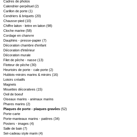
Cadres de photos
Calendrier-perpétuel
(2)
Carillon de porte
(1)
Cendriers & briquets
(20)
Chausse-pied
(10)
Chiffre laiton - lettre en laiton
(98)
Cloche marine
(58)
Cordage en chanvre
Dauphins - presse-papier
(7)
Décoration chambre d'enfant
Décoration d'intérieur
Décoration murale
Filet de pèche - nasse
(13)
Flotteur de pèche
(30)
Heurtoirs de porte - cale porte
(2)
Hublots-miroirs marins & miroirs
(16)
Loisirs créatifs
Magnets
Mouettes décoratives
(15)
Oeil de boeuf
Oiseaux marins - animaux marins
Phares marins
(2)
Plaques de porte - plaques gravées
(52)
Porte-carte
Porte-manteaux marins - patères
(34)
Posters - images
(4)
Salle de bain
(7)
Set-cadeau style marin
(4)