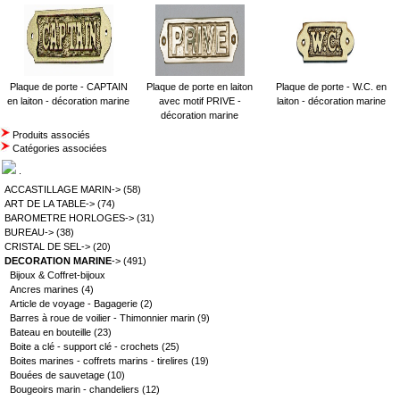
Plaque de porte - CAPTAIN
Plaque de porte en laiton
Plaque de porte - W.C. en
en laiton - décoration marine
avec motif PRIVE -
laiton - décoration marine
décoration marine
Produits associés
Catégories associées
.
ACCASTILLAGE MARIN->
(58)
ART DE LA TABLE->
(74)
BAROMETRE HORLOGES->
(31)
BUREAU->
(38)
CRISTAL DE SEL->
(20)
DECORATION MARINE
->
(491)
Bijoux & Coffret-bijoux
Ancres marines
(4)
Article de voyage - Bagagerie
(2)
Barres à roue de voilier - Thimonnier marin
(9)
Bateau en bouteille
(23)
Boite a clé - support clé - crochets
(25)
Boites marines - coffrets marins - tirelires
(19)
Bouées de sauvetage
(10)
Bougeoirs marin - chandeliers
(12)