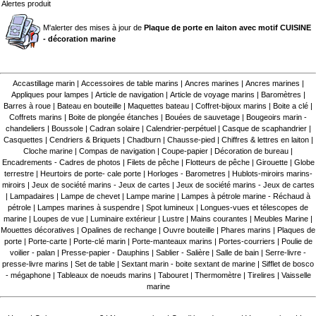
Alertes produit
M'alerter des mises à jour de
Plaque de porte en laiton avec motif CUISINE
- décoration marine
Accastillage marin
|
Accessoires de table marins
|
Ancres marines
|
Ancres marines
|
Appliques pour lampes
|
Article de navigation
|
Article de voyage marins
|
Baromètres
|
Barres à roue
|
Bateau en bouteille
|
Maquettes bateau
|
Coffret-bijoux marins
|
Boite a clé
|
Coffrets marins
|
Boite de plongée étanches
|
Bouées de sauvetage
|
Bougeoirs marin -
chandeliers
|
Boussole
|
Cadran solaire
|
Calendrier-perpétuel
|
Casque de scaphandrier
|
Casquettes
|
Cendriers & Briquets
|
Chadburn
|
Chausse-pied
|
Chiffres & lettres en laiton
|
Cloche marine
|
Compas de navigation
|
Coupe-papier
|
Décoration de bureau
|
Encadrements - Cadres de photos
|
Filets de pêche
|
Flotteurs de pêche
|
Girouette
|
Globe
terrestre
|
Heurtoirs de porte- cale porte
|
Horloges - Barometres
|
Hublots-miroirs marins-
miroirs
|
Jeux de société marins - Jeux de cartes
|
Jeux de société marins - Jeux de cartes
|
Lampadaires
|
Lampe de chevet
|
Lampe marine
|
Lampes à pétrole marine - Réchaud à
pétrole
|
Lampes marines à suspendre
|
Spot lumineux
|
Longues-vues et télescopes de
marine
|
Loupes de vue
|
Luminaire extérieur
|
Lustre
|
Mains courantes
|
Meubles Marine
|
Mouettes décoratives
|
Opalines de rechange
|
Ouvre bouteille
|
Phares marins
|
Plaques de
porte
|
Porte-carte
|
Porte-clé marin
|
Porte-manteaux marins
|
Portes-courriers
|
Poulie de
voilier - palan
|
Presse-papier - Dauphins
|
Sablier - Salière
|
Salle de bain
|
Serre-livre -
presse-livre marins
|
Set de table
|
Sextant marin - boite sextant de marine
|
Sifflet de bosco
- mégaphone
|
Tableaux de noeuds marins
|
Tabouret
|
Thermomètre
|
Tirelires
|
Vaisselle
marine