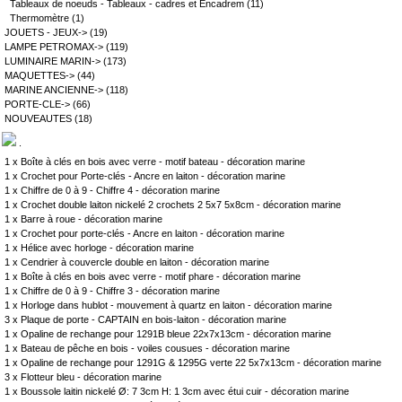
Tableaux de noeuds - Tableaux - cadres et Encadrem
(11)
Thermomètre
(1)
JOUETS - JEUX->
(19)
LAMPE PETROMAX->
(119)
LUMINAIRE MARIN->
(173)
MAQUETTES->
(44)
MARINE ANCIENNE->
(118)
PORTE-CLE->
(66)
NOUVEAUTES
(18)
.
1 x
Boîte à clés en bois avec verre - motif bateau - décoration marine
1 x
Crochet pour Porte-clés - Ancre en laiton - décoration marine
1 x
Chiffre de 0 à 9 - Chiffre 4 - décoration marine
1 x
Crochet double laiton nickelé 2 crochets 2 5x7 5x8cm - décoration marine
1 x
Barre à roue - décoration marine
1 x
Crochet pour porte-clés - Ancre en laiton - décoration marine
1 x
Hélice avec horloge - décoration marine
1 x
Cendrier à couvercle double en laiton - décoration marine
1 x
Boîte à clés en bois avec verre - motif phare - décoration marine
1 x
Chiffre de 0 à 9 - Chiffre 3 - décoration marine
1 x
Horloge dans hublot - mouvement à quartz en laiton - décoration marine
3 x
Plaque de porte - CAPTAIN en bois-laiton - décoration marine
1 x
Opaline de rechange pour 1291B bleue 22x7x13cm - décoration marine
1 x
Bateau de pêche en bois - voiles cousues - décoration marine
1 x
Opaline de rechange pour 1291G & 1295G verte 22 5x7x13cm - décoration marine
3 x
Flotteur bleu - décoration marine
1 x
Boussole laitin nickelé Ø: 7 3cm H: 1 3cm avec étui cuir - décoration marine