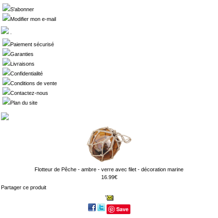
S'abonner
Modifier mon e-mail
.
Paiement sécurisé
Garanties
Livraisons
Confidentialité
Conditions de vente
Contactez-nous
Plan du site
Flotteur de Pêche - ambre - verre avec filet - décoration marine
16.99€
Partager ce produit
Save