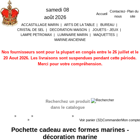
samedi 08
Contactez-
Plan du
Accueil
nous
site
août 2026
ACCASTILLAGE MARIN
|
ARTS DE LA TABLE
|
BUREAU
|
CRISTAL DE SEL
|
DECORATION MAISON
|
JOUETS - JEUX
|
LAMPE PETROMAX
|
LUMINAIRE MARIN
|
MAQUETTES
|
MARINE ANCIENNE
Nos fournisseurs sont pour la plupart en congés entre le 26 juillet et le
20 Aout 2026. Les livraisons sont suspendues pendant cette période.
Merci pour votre compréhension.
Recherchez un produit
dans le catalogue
Accueil
»
Boutique
»
DECORATION MARINE
»
Posters - images
»
Posters - images
Voir panier (32)
Commander
Mon compte
Pochette cadeau avec formes marines -
décoration marine