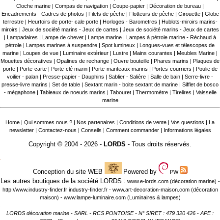
Cloche marine
|
Compas de navigation
|
Coupe-papier
|
Décoration de bureau
|
Encadrements - Cadres de photos
|
Filets de pêche
|
Flotteurs de pêche
|
Girouette
|
Globe
terrestre
|
Heurtoirs de porte- cale porte
|
Horloges - Barometres
|
Hublots-miroirs marins-
miroirs
|
Jeux de société marins - Jeux de cartes
|
Jeux de société marins - Jeux de cartes
|
Lampadaires
|
Lampe de chevet
|
Lampe marine
|
Lampes à pétrole marine - Réchaud à
pétrole
|
Lampes marines à suspendre
|
Spot lumineux
|
Longues-vues et télescopes de
marine
|
Loupes de vue
|
Luminaire extérieur
|
Lustre
|
Mains courantes
|
Meubles Marine
|
Mouettes décoratives
|
Opalines de rechange
|
Ouvre bouteille
|
Phares marins
|
Plaques de
porte
|
Porte-carte
|
Porte-clé marin
|
Porte-manteaux marins
|
Portes-courriers
|
Poulie de
voilier - palan
|
Presse-papier - Dauphins
|
Sablier - Salière
|
Salle de bain
|
Serre-livre -
presse-livre marins
|
Set de table
|
Sextant marin - boite sextant de marine
|
Sifflet de bosco
- mégaphone
|
Tableaux de noeuds marins
|
Tabouret
|
Thermomètre
|
Tirelires
|
Vaisselle
marine
Home
|
Qui sommes nous ?
|
Nos partenaires
|
Conditions de vente
|
Vos questions
|
La
newsletter
|
Contactez-nous
|
Conseils
|
Comment commander
|
Informations légales
Copyright © 2004 - 2026 -
LORDS
- Tous droits réservés.
.
Conception du site WEB
Powered by
PW
Les autres boutiques de la société LORDS :
www.e-lords.com
(décoration marine) -
http://www.industry-finder.fr
industry-finder.fr -
www.art-decoration-maison.com
(décoration
maison) -
www.lampe-luminaire.com
(Luminaires & lampes)
.
LORDS décoration marine - SARL - RCS PONTOISE - N° SIRET : 479 320 426 - APE :