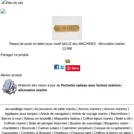
Plan du site
Plaque de porte en laiton avec motif SALLE des MACHINES - décoration marine
12.99€
Partager ce produit
Save
Alertes produit
M'alerter des mises à jour de
Pochette cadeau avec formes marines -
décoration marine
Accastillage marin
|
Accessoires de table marins
|
Ancres marines
|
Ancres marines
|
Appliques pour lampes
|
Article de navigation
|
Article de voyage marins
|
Baromètres
|
Barres à roue
|
Bateau en bouteille
|
Maquettes bateau
|
Coffret-bijoux marins
|
Boite a clé
|
Coffrets marins
|
Boite de plongée étanches
|
Bouées de sauvetage
|
Bougeoirs marin -
chandeliers
|
Boussole
|
Cadran solaire
|
Calendrier-perpétuel
|
Casque de scaphandrier
|
Casquettes
|
Cendriers & Briquets
|
Chadburn
|
Chausse-pied
|
Chiffres & lettres en laiton
|