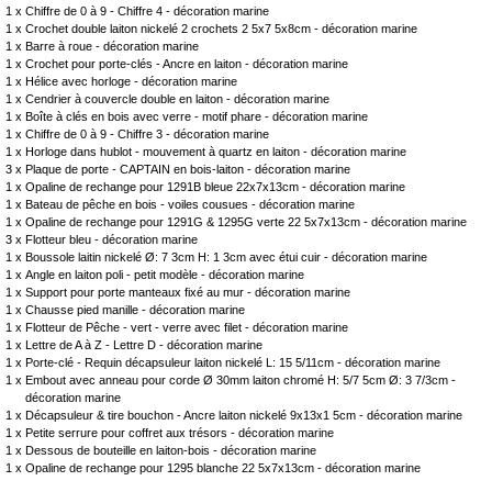
1 x
Chiffre de 0 à 9 - Chiffre 4 - décoration marine
1 x
Crochet double laiton nickelé 2 crochets 2 5x7 5x8cm - décoration marine
1 x
Barre à roue - décoration marine
1 x
Crochet pour porte-clés - Ancre en laiton - décoration marine
1 x
Hélice avec horloge - décoration marine
1 x
Cendrier à couvercle double en laiton - décoration marine
1 x
Boîte à clés en bois avec verre - motif phare - décoration marine
1 x
Chiffre de 0 à 9 - Chiffre 3 - décoration marine
1 x
Horloge dans hublot - mouvement à quartz en laiton - décoration marine
3 x
Plaque de porte - CAPTAIN en bois-laiton - décoration marine
1 x
Opaline de rechange pour 1291B bleue 22x7x13cm - décoration marine
1 x
Bateau de pêche en bois - voiles cousues - décoration marine
1 x
Opaline de rechange pour 1291G & 1295G verte 22 5x7x13cm - décoration marine
3 x
Flotteur bleu - décoration marine
1 x
Boussole laitin nickelé Ø: 7 3cm H: 1 3cm avec étui cuir - décoration marine
1 x
Angle en laiton poli - petit modèle - décoration marine
1 x
Support pour porte manteaux fixé au mur - décoration marine
1 x
Chausse pied manille - décoration marine
1 x
Flotteur de Pêche - vert - verre avec filet - décoration marine
1 x
Lettre de A à Z - Lettre D - décoration marine
1 x
Porte-clé - Requin décapsuleur laiton nickelé L: 15 5/11cm - décoration marine
1 x
Embout avec anneau pour corde Ø 30mm laiton chromé H: 5/7 5cm Ø: 3 7/3cm -
décoration marine
1 x
Décapsuleur & tire bouchon - Ancre laiton nickelé 9x13x1 5cm - décoration marine
1 x
Petite serrure pour coffret aux trésors - décoration marine
1 x
Dessous de bouteille en laiton-bois - décoration marine
1 x
Opaline de rechange pour 1295 blanche 22 5x7x13cm - décoration marine