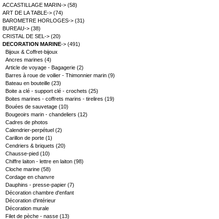
ACCASTILLAGE MARIN->
(58)
ART DE LA TABLE->
(74)
BAROMETRE HORLOGES->
(31)
BUREAU->
(38)
CRISTAL DE SEL->
(20)
DECORATION MARINE
->
(491)
Bijoux & Coffret-bijoux
Ancres marines
(4)
Article de voyage - Bagagerie
(2)
Barres à roue de voilier - Thimonnier marin
(9)
Bateau en bouteille
(23)
Boite a clé - support clé - crochets
(25)
Boites marines - coffrets marins - tirelires
(19)
Bouées de sauvetage
(10)
Bougeoirs marin - chandeliers
(12)
Cadres de photos
Calendrier-perpétuel
(2)
Carillon de porte
(1)
Cendriers & briquets
(20)
Chausse-pied
(10)
Chiffre laiton - lettre en laiton
(98)
Cloche marine
(58)
Cordage en chanvre
Dauphins - presse-papier
(7)
Décoration chambre d'enfant
Décoration d'intérieur
Décoration murale
Filet de pèche - nasse
(13)