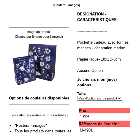
[Posters - images]
DESIGNATION -
CARACTERISTIQUES
-------------------------
Image du produit.
Cliquez sur l'image pour l'agrandir
Pochette cadeau avec formes
marines - décoration marine
Papier laqué- 18x23x8cm
Aucune Option
Je choisis mon (mes)
options :
Taille:
Options de couleurs disponibles
Prix :
Consultez les autres articles relatifs à
1.99€
Référence de l'article :
"Posters - images"
M-4901
Tous les produits dans toutes les