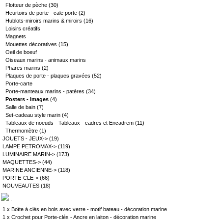
Flotteur de pèche
(30)
Heurtoirs de porte - cale porte
(2)
Hublots-miroirs marins & miroirs
(16)
Loisirs créatifs
Magnets
Mouettes décoratives
(15)
Oeil de boeuf
Oiseaux marins - animaux marins
Phares marins
(2)
Plaques de porte - plaques gravées
(52)
Porte-carte
Porte-manteaux marins - patères
(34)
Posters - images
(4)
Salle de bain
(7)
Set-cadeau style marin
(4)
Tableaux de noeuds - Tableaux - cadres et Encadrem
(11)
Thermomètre
(1)
JOUETS - JEUX->
(19)
LAMPE PETROMAX->
(119)
LUMINAIRE MARIN->
(173)
MAQUETTES->
(44)
MARINE ANCIENNE->
(118)
PORTE-CLE->
(66)
NOUVEAUTES
(18)
.
1 x
Boîte à clés en bois avec verre - motif bateau - décoration marine
1 x
Crochet pour Porte-clés - Ancre en laiton - décoration marine