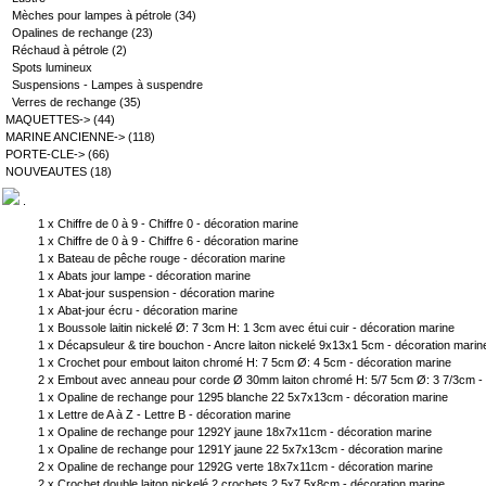
Mèches pour lampes à pétrole
(34)
Opalines de rechange
(23)
Réchaud à pétrole
(2)
Spots lumineux
Suspensions - Lampes à suspendre
Verres de rechange
(35)
MAQUETTES->
(44)
MARINE ANCIENNE->
(118)
PORTE-CLE->
(66)
NOUVEAUTES
(18)
.
1 x
Chiffre de 0 à 9 - Chiffre 0 - décoration marine
1 x
Chiffre de 0 à 9 - Chiffre 6 - décoration marine
1 x
Bateau de pêche rouge - décoration marine
1 x
Abats jour lampe - décoration marine
1 x
Abat-jour suspension - décoration marine
1 x
Abat-jour écru - décoration marine
1 x
Boussole laitin nickelé Ø: 7 3cm H: 1 3cm avec étui cuir - décoration marine
1 x
Décapsuleur & tire bouchon - Ancre laiton nickelé 9x13x1 5cm - décoration marin
1 x
Crochet pour embout laiton chromé H: 7 5cm Ø: 4 5cm - décoration marine
2 x
Embout avec anneau pour corde Ø 30mm laiton chromé H: 5/7 5cm Ø: 3 7/3cm - 
1 x
Opaline de rechange pour 1295 blanche 22 5x7x13cm - décoration marine
1 x
Lettre de A à Z - Lettre B - décoration marine
1 x
Opaline de rechange pour 1292Y jaune 18x7x11cm - décoration marine
1 x
Opaline de rechange pour 1291Y jaune 22 5x7x13cm - décoration marine
2 x
Opaline de rechange pour 1292G verte 18x7x11cm - décoration marine
2 x
Crochet double laiton nickelé 2 crochets 2 5x7 5x8cm - décoration marine