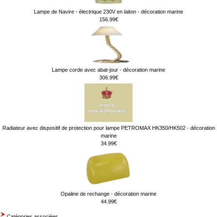
Lampe de Navire - électrique 230V en laiton - décoration marine
156.99€
Lampe corde avec abat-jour - décoration marine
306.99€
Radiateur avec dispositif de protection pour lampe PETROMAX HK350/HK502 - décoration
marine
34.99€
Opaline de rechange - décoration marine
44.99€
Catégories associées