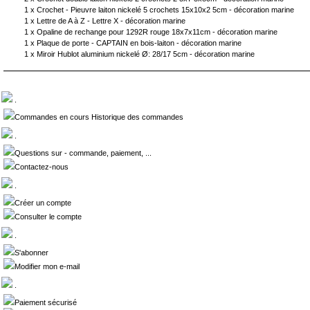
1 x
Crochet - Pieuvre laiton nickelé 5 crochets 15x10x2 5cm - décoration marine
1 x
Lettre de A à Z - Lettre X - décoration marine
1 x
Opaline de rechange pour 1292R rouge 18x7x11cm - décoration marine
1 x
Plaque de porte - CAPTAIN en bois-laiton - décoration marine
1 x
Miroir Hublot aluminium nickelé Ø: 28/17 5cm - décoration marine
.
Commandes en cours Historique des commandes
.
Questions sur - commande, paiement, ...
Contactez-nous
.
Créer un compte
Consulter le compte
.
S'abonner
Modifier mon e-mail
.
Paiement sécurisé