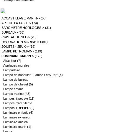
.
ACCASTILLAGE MARIN->
(58)
ART DE LA TABLE->
(74)
BAROMETRE HORLOGES->
(31)
BUREAU->
(38)
CRISTAL DE SEL->
(20)
DECORATION MARINE->
(491)
JOUETS - JEUX->
(19)
LAMPE PETROMAX->
(119)
LUMINAIRE MARIN
->
(173)
Abat-jour
(7)
Appliques murales
Lampadaire
Lampe de banquier - Lampe OPALINE
(4)
Lampe de bureau
Lampe de chevet
(5)
Lampe enfant
Lampe marine
(43)
Lampes à pétrole
(11)
Lampes d'architecte
Lampes TREPIED
(2)
Luminaire en bois
(6)
Luminaire extérieur
Luminaire-ancien
Luminaire-marin
(1)
Lustre