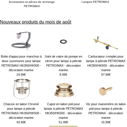
Accessoires et pièces de rechange
Lampes PETROMAX
PETROMAX
Nouveaux produits du mois de août
Bride d'appui pour manchon à
Joint de valve de pompe en
Carburateur complet pour
deux ouvertures pour lampe
vitron pour lampe à pétrole
lampe à pétrole PETROMAX
PETROMAX HK350/HK500 -
PETROMAX - décoration
HK350/HK500 - décoration
décoration marine
marine
marine
24.99€
8.99€
57.99€
Chassis en laiton Chromé
Capot en laiton poli pour
Vis pour manomètre en laiton
pour lampe à pétrole
lampe à pétrole PETROMAX
poli pour lampe à pétrole
PETROMAX HK350/HK500 -
HK350/HK500 - décoration
PETROMAX - décoration
décoration marine
marine
marine
43.99€
51.99€
15.99€