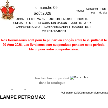
dimanche 09
Contactez-
Plan
Accueil
nous
du site
août 2026
ACCASTILLAGE MARIN
|
ARTS DE LA TABLE
|
BUREAU
|
CRISTAL DE SEL
|
DECORATION MAISON
|
JOUETS - JEUX
|
LAMPE PETROMAX
|
LUMINAIRE MARIN
|
MAQUETTES
|
MARINE ANCIENNE
Nos fournisseurs sont pour la plupart en congés entre le 26 juillet et le
20 Aout 2026. Les livraisons sont suspendues pendant cette période.
Merci pour votre compréhension.
Recherchez un produit
dans le catalogue
Accueil
»
Boutique
»
LAMPE PETROMAX
Voir panier (24)
Commander
Mon compte
LAMPE PETROMAX