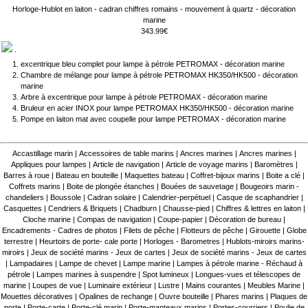
Horloge-Hublot en laiton - cadran chiffres romains - mouvement à quartz - décoration
marine
343.99€
.
excentrique bleu complet pour lampe à pétrole PETROMAX - décoration marine
Chambre de mélange pour lampe à pétrole PETROMAX HK350/HK500 - décoration
marine
Arbre à excentrique pour lampe à pétrole PETROMAX - décoration marine
Bruleur en acier INOX pour lampe PETROMAX HK350/HK500 - décoration marine
Pompe en laiton mat avec coupelle pour lampe PETROMAX - décoration marine
Accastillage marin
|
Accessoires de table marins
|
Ancres marines
|
Ancres marines
|
Appliques pour lampes
|
Article de navigation
|
Article de voyage marins
|
Baromètres
|
Barres à roue
|
Bateau en bouteille
|
Maquettes bateau
|
Coffret-bijoux marins
|
Boite a clé
|
Coffrets marins
|
Boite de plongée étanches
|
Bouées de sauvetage
|
Bougeoirs marin -
chandeliers
|
Boussole
|
Cadran solaire
|
Calendrier-perpétuel
|
Casque de scaphandrier
|
Casquettes
|
Cendriers & Briquets
|
Chadburn
|
Chausse-pied
|
Chiffres & lettres en laiton
|
Cloche marine
|
Compas de navigation
|
Coupe-papier
|
Décoration de bureau
|
Encadrements - Cadres de photos
|
Filets de pêche
|
Flotteurs de pêche
|
Girouette
|
Globe
terrestre
|
Heurtoirs de porte- cale porte
|
Horloges - Barometres
|
Hublots-miroirs marins-
miroirs
|
Jeux de société marins - Jeux de cartes
|
Jeux de société marins - Jeux de cartes
|
Lampadaires
|
Lampe de chevet
|
Lampe marine
|
Lampes à pétrole marine - Réchaud à
pétrole
|
Lampes marines à suspendre
|
Spot lumineux
|
Longues-vues et télescopes de
marine
|
Loupes de vue
|
Luminaire extérieur
|
Lustre
|
Mains courantes
|
Meubles Marine
|
Mouettes décoratives
|
Opalines de rechange
|
Ouvre bouteille
|
Phares marins
|
Plaques de
porte
|
Porte-carte
|
Porte-clé marin
|
Porte-manteaux marins
|
Portes-courriers
|
Poulie de