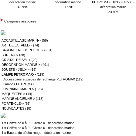
décoration marine
décoration marine
PETROMAX HK350/HK500 -
43.99€
11.99€
décoration marine
34.99€
Catégories associées
.
ACCASTILLAGE MARIN->
(58)
ART DE LA TABLE->
(74)
BAROMETRE HORLOGES->
(31)
BUREAU->
(38)
CRISTAL DE SEL->
(20)
DECORATION MARINE->
(491)
JOUETS - JEUX->
(19)
LAMPE PETROMAX
->
(119)
Accessoires et pièces de rechange PETROMAX
(119)
Lampes PETROMAX
LUMINAIRE MARIN->
(173)
MAQUETTES->
(44)
MARINE ANCIENNE->
(118)
PORTE-CLE->
(66)
NOUVEAUTES
(18)
.
1 x
Chiffre de 0 à 9 - Chiffre 0 - décoration marine
1 x
Chiffre de 0 à 9 - Chiffre 6 - décoration marine
1 x
Bateau de pêche rouge - décoration marine