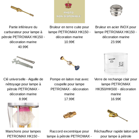
Partie inférieure du
Bruleur en terre cuite pour
Bruleur en acier INOX pour
carburateur pour lampe à
lampe PETROMAX HK150 -
lampe PETROMAX HK150 -
pétrole PETROMAX HK150 -
décoration marine
décoration marine
décoration marine
10.99€
23.99€
40.99€
Clé universelle - Aiguille de
Pompe en laiton mat avec
Verre de rechange clair pour
néttoyage pour lampe à
coupelle pour lampe
lampe PETROMAX
pétrole PETROMAX -
PETROMAX - décoration
HK350/HK500 - décoration
décoration marine
marine
marine
8.99€
17.99€
16.99€
Manchons pour lampes
Raccord excentrique pour
Réchauffeur rapide laiton poli
PETROMAX HK150 -
lampe à pétrole PETROMAX -
pour lampe à pétrole