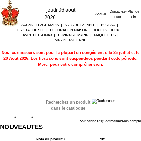
jeudi 06 août
Contactez-
Plan du
Accueil
nous
site
2026
ACCASTILLAGE MARIN
|
ARTS DE LA TABLE
|
BUREAU
|
CRISTAL DE SEL
|
DECORATION MAISON
|
JOUETS - JEUX
|
LAMPE PETROMAX
|
LUMINAIRE MARIN
|
MAQUETTES
|
MARINE ANCIENNE
Nos fournisseurs sont pour la plupart en congés entre le 26 juillet et le
20 Aout 2026. Les livraisons sont suspendues pendant cette période.
Merci pour votre compréhension.
Recherchez un produit
dans le catalogue
Accueil
»
Boutique
»
NOUVEAUTES
Voir panier (24)
Commander
Mon compte
NOUVEAUTES
Nom du produit +
Prix
Acheter maintenant