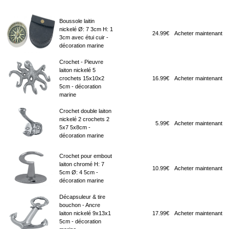
Boussole laitin
nickelé Ø: 7 3cm H: 1
24.99€
Acheter maintenant
3cm avec étui cuir -
décoration marine
Crochet - Pieuvre
laiton nickelé 5
crochets 15x10x2
16.99€
Acheter maintenant
5cm - décoration
marine
Crochet double laiton
nickelé 2 crochets 2
5.99€
Acheter maintenant
5x7 5x8cm -
décoration marine
Crochet pour embout
laiton chromé H: 7
10.99€
Acheter maintenant
5cm Ø: 4 5cm -
décoration marine
Décapsuleur & tire
bouchon - Ancre
laiton nickelé 9x13x1
17.99€
Acheter maintenant
5cm - décoration