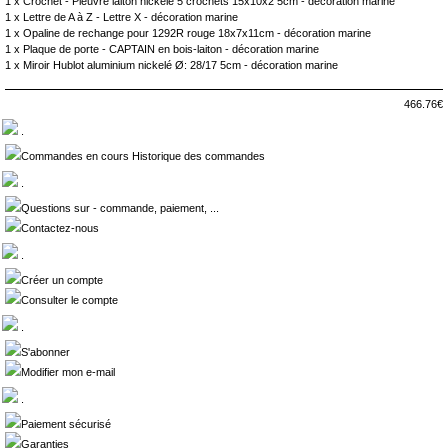
1 x
Crochet - Pieuvre laiton nickelé 5 crochets 15x10x2 5cm - décoration marine
1 x
Lettre de A à Z - Lettre X - décoration marine
1 x
Opaline de rechange pour 1292R rouge 18x7x11cm - décoration marine
1 x
Plaque de porte - CAPTAIN en bois-laiton - décoration marine
1 x
Miroir Hublot aluminium nickelé Ø: 28/17 5cm - décoration marine
466.76€
.
Commandes en cours Historique des commandes
.
Questions sur - commande, paiement, ...
Contactez-nous
.
Créer un compte
Consulter le compte
.
S'abonner
Modifier mon e-mail
.
Paiement sécurisé
Garanties