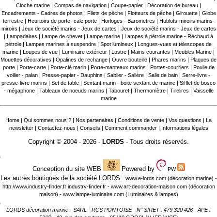
Cloche marine
|
Compas de navigation
|
Coupe-papier
|
Décoration de bureau
|
Encadrements - Cadres de photos
|
Filets de pêche
|
Flotteurs de pêche
|
Girouette
|
Globe
terrestre
|
Heurtoirs de porte- cale porte
|
Horloges - Barometres
|
Hublots-miroirs marins-
miroirs
|
Jeux de société marins - Jeux de cartes
|
Jeux de société marins - Jeux de cartes
|
Lampadaires
|
Lampe de chevet
|
Lampe marine
|
Lampes à pétrole marine - Réchaud à
pétrole
|
Lampes marines à suspendre
|
Spot lumineux
|
Longues-vues et télescopes de
marine
|
Loupes de vue
|
Luminaire extérieur
|
Lustre
|
Mains courantes
|
Meubles Marine
|
Mouettes décoratives
|
Opalines de rechange
|
Ouvre bouteille
|
Phares marins
|
Plaques de
porte
|
Porte-carte
|
Porte-clé marin
|
Porte-manteaux marins
|
Portes-courriers
|
Poulie de
voilier - palan
|
Presse-papier - Dauphins
|
Sablier - Salière
|
Salle de bain
|
Serre-livre -
presse-livre marins
|
Set de table
|
Sextant marin - boite sextant de marine
|
Sifflet de bosco
- mégaphone
|
Tableaux de noeuds marins
|
Tabouret
|
Thermomètre
|
Tirelires
|
Vaisselle
marine
Home
|
Qui sommes nous ?
|
Nos partenaires
|
Conditions de vente
|
Vos questions
|
La
newsletter
|
Contactez-nous
|
Conseils
|
Comment commander
|
Informations légales
Copyright © 2004 - 2026 -
LORDS
- Tous droits réservés.
.
Conception du site WEB
Powered by
PW
Les autres boutiques de la société LORDS :
www.e-lords.com
(décoration marine) -
http://www.industry-finder.fr
industry-finder.fr -
www.art-decoration-maison.com
(décoration
maison) -
www.lampe-luminaire.com
(Luminaires & lampes)
.
LORDS décoration marine - SARL - RCS PONTOISE - N° SIRET : 479 320 426 - APE :