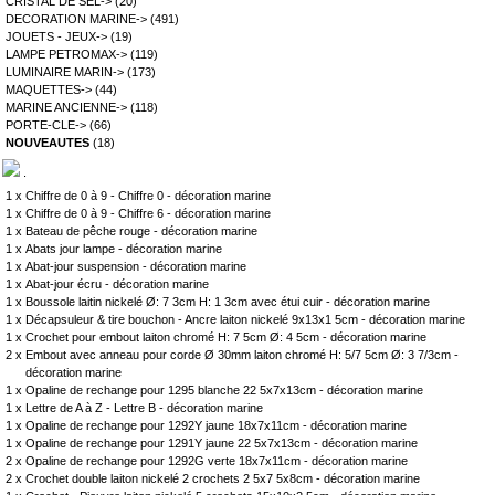
CRISTAL DE SEL->
(20)
DECORATION MARINE->
(491)
JOUETS - JEUX->
(19)
LAMPE PETROMAX->
(119)
LUMINAIRE MARIN->
(173)
MAQUETTES->
(44)
MARINE ANCIENNE->
(118)
PORTE-CLE->
(66)
NOUVEAUTES
(18)
.
1 x
Chiffre de 0 à 9 - Chiffre 0 - décoration marine
1 x
Chiffre de 0 à 9 - Chiffre 6 - décoration marine
1 x
Bateau de pêche rouge - décoration marine
1 x
Abats jour lampe - décoration marine
1 x
Abat-jour suspension - décoration marine
1 x
Abat-jour écru - décoration marine
1 x
Boussole laitin nickelé Ø: 7 3cm H: 1 3cm avec étui cuir - décoration marine
1 x
Décapsuleur & tire bouchon - Ancre laiton nickelé 9x13x1 5cm - décoration marine
1 x
Crochet pour embout laiton chromé H: 7 5cm Ø: 4 5cm - décoration marine
2 x
Embout avec anneau pour corde Ø 30mm laiton chromé H: 5/7 5cm Ø: 3 7/3cm -
décoration marine
1 x
Opaline de rechange pour 1295 blanche 22 5x7x13cm - décoration marine
1 x
Lettre de A à Z - Lettre B - décoration marine
1 x
Opaline de rechange pour 1292Y jaune 18x7x11cm - décoration marine
1 x
Opaline de rechange pour 1291Y jaune 22 5x7x13cm - décoration marine
2 x
Opaline de rechange pour 1292G verte 18x7x11cm - décoration marine
2 x
Crochet double laiton nickelé 2 crochets 2 5x7 5x8cm - décoration marine