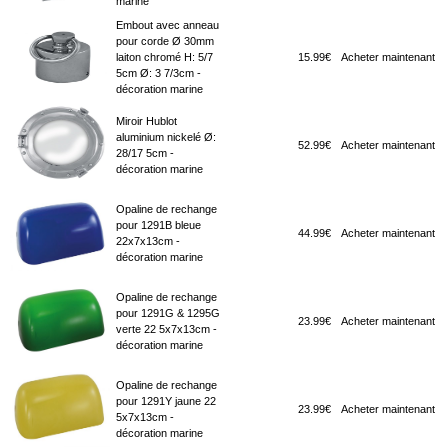
marine
Embout avec anneau
pour corde Ø 30mm
laiton chromé H: 5/7
15.99€
Acheter maintenant
5cm Ø: 3 7/3cm -
décoration marine
Miroir Hublot
aluminium nickelé Ø:
52.99€
Acheter maintenant
28/17 5cm -
décoration marine
Opaline de rechange
pour 1291B bleue
44.99€
Acheter maintenant
22x7x13cm -
décoration marine
Opaline de rechange
pour 1291G & 1295G
23.99€
Acheter maintenant
verte 22 5x7x13cm -
décoration marine
Opaline de rechange
pour 1291Y jaune 22
23.99€
Acheter maintenant
5x7x13cm -
décoration marine