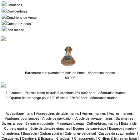
Livraisons
Confidentialité
Conditions de vente
Contactez-nous
Plan du site
Baromètre sur planche en bois de l'inde - décoration marine
50.99€
.
Crochet - Pieuvre laiton nickelé 5 crochets 15x10x2 5cm - décoration marine
Opaline de rechange pour 1291B bleue 22x7x13cm - décoration marine
Accastillage marin
|
Accessoires de table marins
|
Ancres marines
|
Ancres marines
|
Appliques pour lampes
|
Article de navigation
|
Article de voyage marins
|
Baromètres
|
Barres à roue
|
Bateau en bouteille
|
Maquettes bateau
|
Coffret-bijoux marins
|
Boite a clé
|
Coffrets marins
|
Boite de plongée étanches
|
Bouées de sauvetage
|
Bougeoirs marin -
chandeliers
|
Boussole
|
Cadran solaire
|
Calendrier-perpétuel
|
Casque de scaphandrier
|
Casquettes
|
Cendriers & Briquets
|
Chadburn
|
Chausse-pied
|
Chiffres & lettres en laiton
|