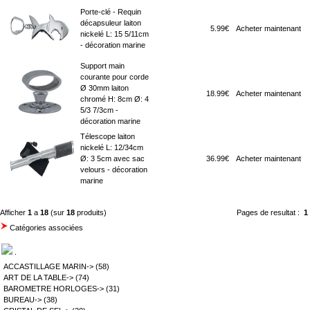
Porte-clé - Requin
décapsuleur laiton
5.99€
Acheter maintenant
nickelé L: 15 5/11cm
- décoration marine
Support main
courante pour corde
Ø 30mm laiton
18.99€
Acheter maintenant
chromé H: 8cm Ø: 4
5/3 7/3cm -
décoration marine
Télescope laiton
nickelé L: 12/34cm
Ø: 3 5cm avec sac
36.99€
Acheter maintenant
velours - décoration
marine
Afficher
1
a
18
(sur
18
produits)
Pages de resultat :
1
Catégories associées
.
ACCASTILLAGE MARIN->
(58)
ART DE LA TABLE->
(74)
BAROMETRE HORLOGES->
(31)
BUREAU->
(38)