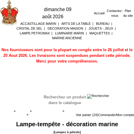
dimanche 09
Contactez-
Plan
Accueil
nous
du site
août 2026
ACCASTILLAGE MARIN
|
ARTS DE LA TABLE
|
BUREAU
|
CRISTAL DE SEL
|
DECORATION MAISON
|
JOUETS - JEUX
|
LAMPE PETROMAX
|
LUMINAIRE MARIN
|
MAQUETTES
|
MARINE ANCIENNE
Nos fournisseurs sont pour la plupart en congés entre le 26 juillet et le
20 Aout 2026. Les livraisons sont suspendues pendant cette période.
Merci pour votre compréhension.
Recherchez un produit
dans le catalogue
Accueil
»
Boutique
»
LUMINAIRE MARIN
»
Lampes à pétrole
»
Lampes à pétrole
Voir panier (24)
Commander
Mon compte
Lampe-tempête - décoration marine
[Lampes à pétrole]