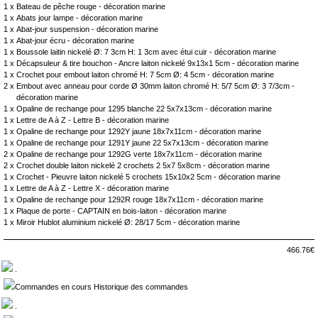
1 x
Bateau de pêche rouge - décoration marine
1 x
Abats jour lampe - décoration marine
1 x
Abat-jour suspension - décoration marine
1 x
Abat-jour écru - décoration marine
1 x
Boussole laitin nickelé Ø: 7 3cm H: 1 3cm avec étui cuir - décoration marine
1 x
Décapsuleur & tire bouchon - Ancre laiton nickelé 9x13x1 5cm - décoration marine
1 x
Crochet pour embout laiton chromé H: 7 5cm Ø: 4 5cm - décoration marine
2 x
Embout avec anneau pour corde Ø 30mm laiton chromé H: 5/7 5cm Ø: 3 7/3cm -
décoration marine
1 x
Opaline de rechange pour 1295 blanche 22 5x7x13cm - décoration marine
1 x
Lettre de A à Z - Lettre B - décoration marine
1 x
Opaline de rechange pour 1292Y jaune 18x7x11cm - décoration marine
1 x
Opaline de rechange pour 1291Y jaune 22 5x7x13cm - décoration marine
2 x
Opaline de rechange pour 1292G verte 18x7x11cm - décoration marine
2 x
Crochet double laiton nickelé 2 crochets 2 5x7 5x8cm - décoration marine
1 x
Crochet - Pieuvre laiton nickelé 5 crochets 15x10x2 5cm - décoration marine
1 x
Lettre de A à Z - Lettre X - décoration marine
1 x
Opaline de rechange pour 1292R rouge 18x7x11cm - décoration marine
1 x
Plaque de porte - CAPTAIN en bois-laiton - décoration marine
1 x
Miroir Hublot aluminium nickelé Ø: 28/17 5cm - décoration marine
466.76€
.
Commandes en cours Historique des commandes
.