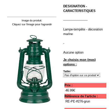
DESIGNATION -
CARACTERISTIQUES
-------------------------
Image du produit.
Cliquez sur l'image pour l'agrandir
Lampe-tempête - décoration
marine
-
Aucune option
Je choisis mon (mes)
options :
Taille:
Prix :
46.99€
Référence de l'article :
RE-PE-#276-grun