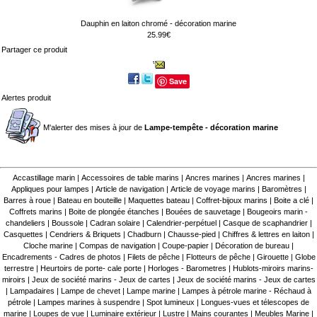
Dauphin en laiton chromé - décoration marine
25.99€
Partager ce produit
Save
Alertes produit
M'alerter des mises à jour de
Lampe-tempête - décoration marine
Accastillage marin
|
Accessoires de table marins
|
Ancres marines
|
Ancres marines
|
Appliques pour lampes
|
Article de navigation
|
Article de voyage marins
|
Baromètres
|
Barres à roue
|
Bateau en bouteille
|
Maquettes bateau
|
Coffret-bijoux marins
|
Boite a clé
|
Coffrets marins
|
Boite de plongée étanches
|
Bouées de sauvetage
|
Bougeoirs marin -
chandeliers
|
Boussole
|
Cadran solaire
|
Calendrier-perpétuel
|
Casque de scaphandrier
|
Casquettes
|
Cendriers & Briquets
|
Chadburn
|
Chausse-pied
|
Chiffres & lettres en laiton
|
Cloche marine
|
Compas de navigation
|
Coupe-papier
|
Décoration de bureau
|
Encadrements - Cadres de photos
|
Filets de pêche
|
Flotteurs de pêche
|
Girouette
|
Globe
terrestre
|
Heurtoirs de porte- cale porte
|
Horloges - Barometres
|
Hublots-miroirs marins-
miroirs
|
Jeux de société marins - Jeux de cartes
|
Jeux de société marins - Jeux de cartes
|
Lampadaires
|
Lampe de chevet
|
Lampe marine
|
Lampes à pétrole marine - Réchaud à
pétrole
|
Lampes marines à suspendre
|
Spot lumineux
|
Longues-vues et télescopes de
marine
|
Loupes de vue
|
Luminaire extérieur
|
Lustre
|
Mains courantes
|
Meubles Marine
|