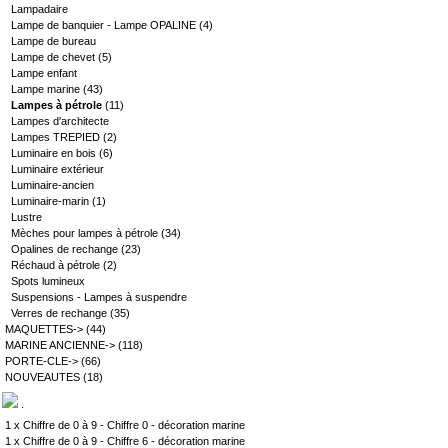
Lampadaire
Lampe de banquier - Lampe OPALINE
(4)
Lampe de bureau
Lampe de chevet
(5)
Lampe enfant
Lampe marine
(43)
Lampes à pétrole
(11)
Lampes d'architecte
Lampes TREPIED
(2)
Luminaire en bois
(6)
Luminaire extérieur
Luminaire-ancien
Luminaire-marin
(1)
Lustre
Mèches pour lampes à pétrole
(34)
Opalines de rechange
(23)
Réchaud à pétrole
(2)
Spots lumineux
Suspensions - Lampes à suspendre
Verres de rechange
(35)
MAQUETTES->
(44)
MARINE ANCIENNE->
(118)
PORTE-CLE->
(66)
NOUVEAUTES
(18)
.
1 x
Chiffre de 0 à 9 - Chiffre 0 - décoration marine
1 x
Chiffre de 0 à 9 - Chiffre 6 - décoration marine