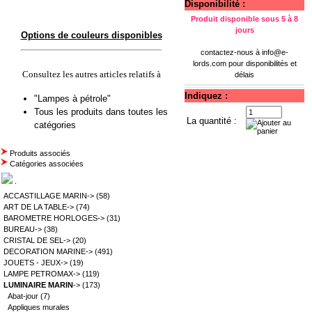
Disponibilité :
Produit disponible sous 5 à 8
jours
Options de couleurs disponibles
contactez-nous à
info@e-
lords.com
pour disponibilités et
Consultez les autres articles relatifs à
délais
Indiquez :
"Lampes à pétrole"
Tous les produits dans toutes les
La quantité :
catégories
Produits associés
Catégories associées
.
ACCASTILLAGE MARIN->
(58)
ART DE LA TABLE->
(74)
BAROMETRE HORLOGES->
(31)
BUREAU->
(38)
CRISTAL DE SEL->
(20)
DECORATION MARINE->
(491)
JOUETS - JEUX->
(19)
LAMPE PETROMAX->
(119)
LUMINAIRE MARIN
->
(173)
Abat-jour
(7)
Appliques murales