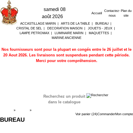
samedi 08
Contactez-
Plan du
Accueil
nous
site
août 2026
ACCASTILLAGE MARIN
|
ARTS DE LA TABLE
|
BUREAU
|
CRISTAL DE SEL
|
DECORATION MAISON
|
JOUETS - JEUX
|
LAMPE PETROMAX
|
LUMINAIRE MARIN
|
MAQUETTES
|
MARINE ANCIENNE
Nos fournisseurs sont pour la plupart en congés entre le 26 juillet et le
20 Aout 2026. Les livraisons sont suspendues pendant cette période.
Merci pour votre compréhension.
Recherchez un produit
dans le catalogue
Accueil
»
Boutique
»
BUREAU
Voir panier (24)
Commander
Mon compte
BUREAU