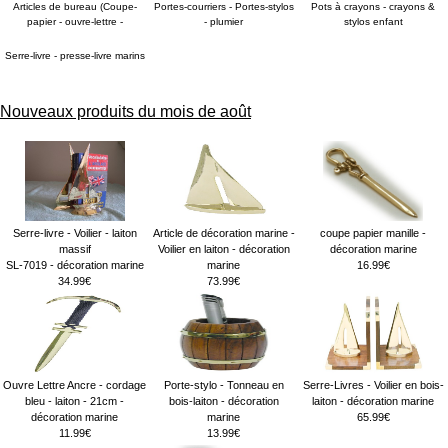
Articles de bureau (Coupe-
Portes-courriers - Portes-stylos
Pots à crayons - crayons &
papier - ouvre-lettre -
- plumier
stylos enfant
Serre-livre - presse-livre marins
Nouveaux produits du mois de août
Serre-livre - Voilier - laiton
Article de décoration marine -
coupe papier manille -
massif
Voilier en laiton - décoration
décoration marine
SL-7019 - décoration marine
marine
16.99€
34.99€
73.99€
Ouvre Lettre Ancre - cordage
Porte-stylo - Tonneau en
Serre-Livres - Voilier en bois-
bleu - laiton - 21cm -
bois-laiton - décoration
laiton - décoration marine
décoration marine
marine
65.99€
11.99€
13.99€