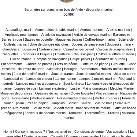
Baromètre sur planche en bois de l'inde - décoration marine
50.99€
Accastillage marin
|
Accessoires de table marins
|
Ancres marines
|
Ancres marines
|
Appliques pour lampes
|
Article de navigation
|
Article de voyage marins
|
Baromètres
|
Barres à roue
|
Bateau en bouteille
|
Maquettes bateau
|
Coffret-bijoux marins
|
Boite a clé
|
Coffrets marins
|
Boite de plongée étanches
|
Bouées de sauvetage
|
Bougeoirs marin -
chandeliers
|
Boussole
|
Cadran solaire
|
Calendrier-perpétuel
|
Casque de scaphandrier
|
Casquettes
|
Cendriers & Briquets
|
Chadburn
|
Chausse-pied
|
Chiffres & lettres en laiton
|
Cloche marine
|
Compas de navigation
|
Coupe-papier
|
Décoration de bureau
|
Encadrements - Cadres de photos
|
Filets de pêche
|
Flotteurs de pêche
|
Girouette
|
Globe
terrestre
|
Heurtoirs de porte- cale porte
|
Horloges - Barometres
|
Hublots-miroirs marins-
miroirs
|
Jeux de société marins - Jeux de cartes
|
Jeux de société marins - Jeux de cartes
|
Lampadaires
|
Lampe de chevet
|
Lampe marine
|
Lampes à pétrole marine - Réchaud à
pétrole
|
Lampes marines à suspendre
|
Spot lumineux
|
Longues-vues et télescopes de
marine
|
Loupes de vue
|
Luminaire extérieur
|
Lustre
|
Mains courantes
|
Meubles Marine
|
Mouettes décoratives
|
Opalines de rechange
|
Ouvre bouteille
|
Phares marins
|
Plaques de
porte
|
Porte-carte
|
Porte-clé marin
|
Porte-manteaux marins
|
Portes-courriers
|
Poulie de
voilier - palan
|
Presse-papier - Dauphins
|
Sablier - Salière
|
Salle de bain
|
Serre-livre -
presse-livre marins
|
Set de table
|
Sextant marin - boite sextant de marine
|
Sifflet de bosco
- mégaphone
|
Tableaux de noeuds marins
|
Tabouret
|
Thermomètre
|
Tirelires
|
Vaisselle
marine
Home
|
Qui sommes nous ?
|
Nos partenaires
|
Conditions de vente
|
Vos questions
|
La
newsletter
|
Contactez-nous
|
Conseils
|
Comment commander
|
Informations légales