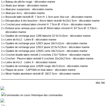
1 x
Bateau de pêche rouge - décoration marine
1 x
Abats jour lampe - décoration marine
1 x
Abat-jour suspension - décoration marine
1 x
Abat-jour écru - décoration marine
1 x
Boussole laitin nickelé Ø: 7 3cm H: 1 3cm avec étui cuir - décoration marine
1 x
Décapsuleur & tire bouchon - Ancre laiton nickelé 9x13x1 5cm - décoration marine
1 x
Crochet pour embout laiton chromé H: 7 5cm Ø: 4 5cm - décoration marine
2 x
Embout avec anneau pour corde Ø 30mm laiton chromé H: 5/7 5cm Ø: 3 7/3cm -
décoration marine
1 x
Opaline de rechange pour 1295 blanche 22 5x7x13cm - décoration marine
1 x
Lettre de A à Z - Lettre B - décoration marine
1 x
Opaline de rechange pour 1292Y jaune 18x7x11cm - décoration marine
1 x
Opaline de rechange pour 1291Y jaune 22 5x7x13cm - décoration marine
2 x
Opaline de rechange pour 1292G verte 18x7x11cm - décoration marine
2 x
Crochet double laiton nickelé 2 crochets 2 5x7 5x8cm - décoration marine
1 x
Crochet - Pieuvre laiton nickelé 5 crochets 15x10x2 5cm - décoration marine
1 x
Lettre de A à Z - Lettre X - décoration marine
1 x
Opaline de rechange pour 1292R rouge 18x7x11cm - décoration marine
1 x
Plaque de porte - CAPTAIN en bois-laiton - décoration marine
1 x
Miroir Hublot aluminium nickelé Ø: 28/17 5cm - décoration marine
466.76€
.
Commandes en cours Historique des commandes
.