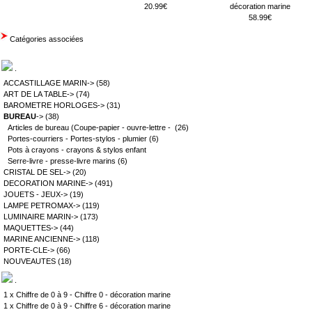
20.99€
décoration marine
58.99€
Catégories associées
.
ACCASTILLAGE MARIN->
(58)
ART DE LA TABLE->
(74)
BAROMETRE HORLOGES->
(31)
BUREAU
->
(38)
Articles de bureau (Coupe-papier - ouvre-lettre -
(26)
Portes-courriers - Portes-stylos - plumier
(6)
Pots à crayons - crayons & stylos enfant
Serre-livre - presse-livre marins
(6)
CRISTAL DE SEL->
(20)
DECORATION MARINE->
(491)
JOUETS - JEUX->
(19)
LAMPE PETROMAX->
(119)
LUMINAIRE MARIN->
(173)
MAQUETTES->
(44)
MARINE ANCIENNE->
(118)
PORTE-CLE->
(66)
NOUVEAUTES
(18)
.
1 x
Chiffre de 0 à 9 - Chiffre 0 - décoration marine
1 x
Chiffre de 0 à 9 - Chiffre 6 - décoration marine