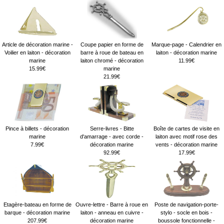
Article de décoration marine -
Coupe papier en forme de
Marque-page - Calendrier en
Voilier en laiton - décoration
barre à roue de bateau en
laiton - décoration marine
marine
laiton chromé - décoration
11.99€
15.99€
marine
21.99€
Pince à billets - décoration
Serre-livres - Bitte
Boîte de cartes de visite en
marine
d'amarrage - avec corde -
laiton avec motif rose des
7.99€
décoration marine
vents - décoration marine
92.99€
17.99€
Etagère-bateau en forme de
Ouvre-lettre - Barre à roue en
Poste de navigation-porte-
barque - décoration marine
laiton - anneau en cuivre -
stylo - socle en bois -
207.99€
décoration marine
boussole fonctionnelle -