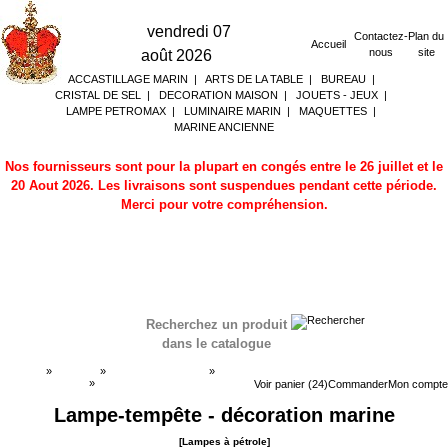
vendredi 07
Contactez-
Plan du
Accueil
nous
site
août 2026
ACCASTILLAGE MARIN
|
ARTS DE LA TABLE
|
BUREAU
|
CRISTAL DE SEL
|
DECORATION MAISON
|
JOUETS - JEUX
|
LAMPE PETROMAX
|
LUMINAIRE MARIN
|
MAQUETTES
|
MARINE ANCIENNE
Nos fournisseurs sont pour la plupart en congés entre le 26 juillet et le
20 Aout 2026. Les livraisons sont suspendues pendant cette période.
Merci pour votre compréhension.
Recherchez un produit
dans le catalogue
Accueil
»
Boutique
»
LUMINAIRE MARIN
»
Lampes à pétrole
»
Lampes à pétrole
Voir panier (24)
Commander
Mon compte
Lampe-tempête - décoration marine
[Lampes à pétrole]