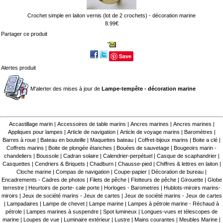
Crochet simple en laiton vernis (lot de 2 crochets) - décoration marine
8.99€
Partager ce produit
Save
Alertes produit
M'alerter des mises à jour de
Lampe-tempête - décoration marine
Accastillage marin
|
Accessoires de table marins
|
Ancres marines
|
Ancres marines
|
Appliques pour lampes
|
Article de navigation
|
Article de voyage marins
|
Baromètres
|
Barres à roue
|
Bateau en bouteille
|
Maquettes bateau
|
Coffret-bijoux marins
|
Boite a clé
|
Coffrets marins
|
Boite de plongée étanches
|
Bouées de sauvetage
|
Bougeoirs marin -
chandeliers
|
Boussole
|
Cadran solaire
|
Calendrier-perpétuel
|
Casque de scaphandrier
|
Casquettes
|
Cendriers & Briquets
|
Chadburn
|
Chausse-pied
|
Chiffres & lettres en laiton
|
Cloche marine
|
Compas de navigation
|
Coupe-papier
|
Décoration de bureau
|
Encadrements - Cadres de photos
|
Filets de pêche
|
Flotteurs de pêche
|
Girouette
|
Globe
terrestre
|
Heurtoirs de porte- cale porte
|
Horloges - Barometres
|
Hublots-miroirs marins-
miroirs
|
Jeux de société marins - Jeux de cartes
|
Jeux de société marins - Jeux de cartes
|
Lampadaires
|
Lampe de chevet
|
Lampe marine
|
Lampes à pétrole marine - Réchaud à
pétrole
|
Lampes marines à suspendre
|
Spot lumineux
|
Longues-vues et télescopes de
marine
|
Loupes de vue
|
Luminaire extérieur
|
Lustre
|
Mains courantes
|
Meubles Marine
|