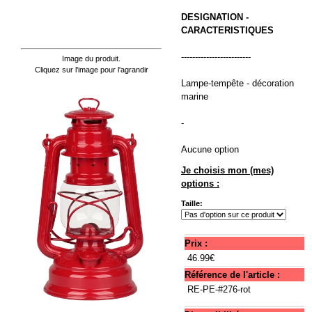
DESIGNATION -
CARACTERISTIQUES
-------------------------
Image du produit.
Cliquez sur l'image pour l'agrandir
Lampe-tempête - décoration
marine
-
Aucune option
Je choisis mon (mes)
options :
Taille:
Prix :
46.99€
Référence de l'article :
RE-PE-#276-rot