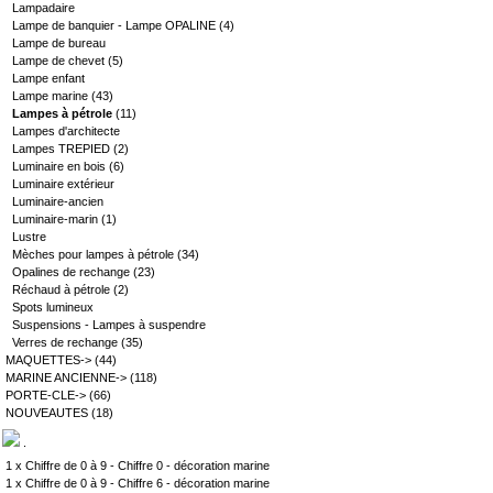
Lampadaire
Lampe de banquier - Lampe OPALINE
(4)
Lampe de bureau
Lampe de chevet
(5)
Lampe enfant
Lampe marine
(43)
Lampes à pétrole
(11)
Lampes d'architecte
Lampes TREPIED
(2)
Luminaire en bois
(6)
Luminaire extérieur
Luminaire-ancien
Luminaire-marin
(1)
Lustre
Mèches pour lampes à pétrole
(34)
Opalines de rechange
(23)
Réchaud à pétrole
(2)
Spots lumineux
Suspensions - Lampes à suspendre
Verres de rechange
(35)
MAQUETTES->
(44)
MARINE ANCIENNE->
(118)
PORTE-CLE->
(66)
NOUVEAUTES
(18)
.
1 x
Chiffre de 0 à 9 - Chiffre 0 - décoration marine
1 x
Chiffre de 0 à 9 - Chiffre 6 - décoration marine