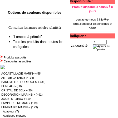
Disponibilité :
Produit disponible sous 5 à 8
jours
Options de couleurs disponibles
contactez-nous à
info@e-
lords.com
pour disponibilités et
Consultez les autres articles relatifs à
délais
Indiquez :
"Lampes à pétrole"
Tous les produits dans toutes les
La quantité :
catégories
Produits associés
Catégories associées
.
ACCASTILLAGE MARIN->
(58)
ART DE LA TABLE->
(74)
BAROMETRE HORLOGES->
(31)
BUREAU->
(38)
CRISTAL DE SEL->
(20)
DECORATION MARINE->
(491)
JOUETS - JEUX->
(19)
LAMPE PETROMAX->
(119)
LUMINAIRE MARIN
->
(173)
Abat-jour
(7)
Appliques murales