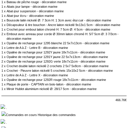
1 x
Bateau de pêche rouge - décoration marine
1 x
Abats jour lampe - décoration marine
1 x
Abat-jour suspension - décoration marine
1 x
Abat-jour écru - décoration marine
1 x
Boussole laitin nickelé Ø: 7 3cm H: 1 3cm avec étui cuir - décoration marine
1 x
Décapsuleur & tire bouchon - Ancre laiton nickelé 9x13x1 5cm - décoration marine
1 x
Crochet pour embout laiton chromé H: 7 5cm Ø: 4 5cm - décoration marine
2 x
Embout avec anneau pour corde Ø 30mm laiton chromé H: 5/7 5cm Ø: 3 7/3cm -
décoration marine
1 x
Opaline de rechange pour 1295 blanche 22 5x7x13cm - décoration marine
1 x
Lettre de A à Z - Lettre B - décoration marine
1 x
Opaline de rechange pour 1292Y jaune 18x7x11cm - décoration marine
1 x
Opaline de rechange pour 1291Y jaune 22 5x7x13cm - décoration marine
2 x
Opaline de rechange pour 1292G verte 18x7x11cm - décoration marine
2 x
Crochet double laiton nickelé 2 crochets 2 5x7 5x8cm - décoration marine
1 x
Crochet - Pieuvre laiton nickelé 5 crochets 15x10x2 5cm - décoration marine
1 x
Lettre de A à Z - Lettre X - décoration marine
1 x
Opaline de rechange pour 1292R rouge 18x7x11cm - décoration marine
1 x
Plaque de porte - CAPTAIN en bois-laiton - décoration marine
1 x
Miroir Hublot aluminium nickelé Ø: 28/17 5cm - décoration marine
466.76€
.
Commandes en cours Historique des commandes
.