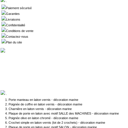
.
Paiement sécurisé
Garanties
Livraisons
Confidentialité
Conditions de vente
Contactez-nous
Plan du site
.
Porte manteau en laiton vernis - décoration marine
Poignée de coffre en laiton vernis - décoration marine
Charnière en laiton vernis - décoration marine
Plaque de porte en laiton avec motif SALLE des MACHINES - décoration marine
Poignée olive en laiton chromé - décoration marine
Crochet simple en laiton vernis (lot de 2 crochets) - décoration marine
Plaque de porte en laiton avec motif SALON - décoration marine