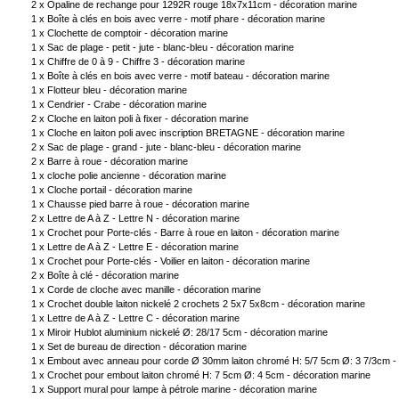
2 x
Opaline de rechange pour 1292R rouge 18x7x11cm - décoration marine
1 x
Boîte à clés en bois avec verre - motif phare - décoration marine
1 x
Clochette de comptoir - décoration marine
1 x
Sac de plage - petit - jute - blanc-bleu - décoration marine
1 x
Chiffre de 0 à 9 - Chiffre 3 - décoration marine
1 x
Boîte à clés en bois avec verre - motif bateau - décoration marine
1 x
Flotteur bleu - décoration marine
1 x
Cendrier - Crabe - décoration marine
2 x
Cloche en laiton poli à fixer - décoration marine
1 x
Cloche en laiton poli avec inscription BRETAGNE - décoration marine
2 x
Sac de plage - grand - jute - blanc-bleu - décoration marine
2 x
Barre à roue - décoration marine
1 x
cloche polie ancienne - décoration marine
1 x
Cloche portail - décoration marine
1 x
Chausse pied barre à roue - décoration marine
2 x
Lettre de A à Z - Lettre N - décoration marine
1 x
Crochet pour Porte-clés - Barre à roue en laiton - décoration marine
1 x
Lettre de A à Z - Lettre E - décoration marine
1 x
Crochet pour Porte-clés - Voilier en laiton - décoration marine
2 x
Boîte à clé - décoration marine
1 x
Corde de cloche avec manille - décoration marine
1 x
Crochet double laiton nickelé 2 crochets 2 5x7 5x8cm - décoration marine
1 x
Lettre de A à Z - Lettre C - décoration marine
1 x
Miroir Hublot aluminium nickelé Ø: 28/17 5cm - décoration marine
1 x
Set de bureau de direction - décoration marine
1 x
Embout avec anneau pour corde Ø 30mm laiton chromé H: 5/7 5cm Ø: 3 7/3cm - 
1 x
Crochet pour embout laiton chromé H: 7 5cm Ø: 4 5cm - décoration marine
1 x
Support mural pour lampe à pétrole marine - décoration marine