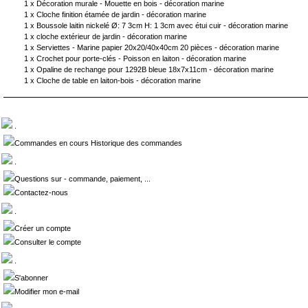
1 x
Décoration murale - Mouette en bois - décoration marine
1 x
Cloche finition étamée de jardin - décoration marine
1 x
Boussole laitin nickelé Ø: 7 3cm H: 1 3cm avec étui cuir - décoration marine
1 x
cloche extérieur de jardin - décoration marine
1 x
Serviettes - Marine papier 20x20/40x40cm 20 pièces - décoration marine
1 x
Crochet pour porte-clés - Poisson en laiton - décoration marine
1 x
Opaline de rechange pour 1292B bleue 18x7x11cm - décoration marine
1 x
Cloche de table en laiton-bois - décoration marine
.
Commandes en cours Historique des commandes
.
Questions sur - commande, paiement, ...
Contactez-nous
.
Créer un compte
Consulter le compte
.
S'abonner
Modifier mon e-mail