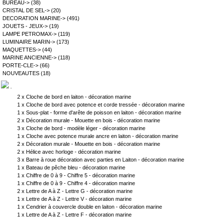
BUREAU->
(38)
CRISTAL DE SEL->
(20)
DECORATION MARINE->
(491)
JOUETS - JEUX->
(19)
LAMPE PETROMAX->
(119)
LUMINAIRE MARIN->
(173)
MAQUETTES->
(44)
MARINE ANCIENNE->
(118)
PORTE-CLE->
(66)
NOUVEAUTES
(18)
.
2 x
Cloche de bord en laiton - décoration marine
1 x
Cloche de bord avec potence et corde tressée - décoration marine
1 x
Sous-plat - forme d'arête de poisson en laiton - décoration marine
2 x
Décoration murale - Mouette en bois - décoration marine
3 x
Cloche de bord - modèle léger - décoration marine
1 x
Cloche avec potence murale ancre en laiton - décoration marine
2 x
Décoration murale - Mouette en bois - décoration marine
2 x
Hélice avec horloge - décoration marine
3 x
Barre à roue décoration avec parties en Laiton - décoration marine
1 x
Bateau de pêche bleu - décoration marine
1 x
Chiffre de 0 à 9 - Chiffre 5 - décoration marine
1 x
Chiffre de 0 à 9 - Chiffre 4 - décoration marine
2 x
Lettre de A à Z - Lettre G - décoration marine
1 x
Lettre de A à Z - Lettre V - décoration marine
1 x
Cendrier à couvercle double en laiton - décoration marine
1 x
Lettre de A à Z - Lettre F - décoration marine