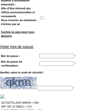
Bulletin d'information
trimestriel :
Afin d'être informé des
offfres promotionnelles et
nouveautés
Vous recevrez au maximum
4 lettres par an
Cochez la case pour vous
abonner
Votre mot de passe
Mot de passe :
*
Mot de passe de
*
confirmation :
Veuillez saisir le code de sécurité :
*
.
ACCASTILLAGE MARIN->
(58)
ART DE LA TABLE->
(74)