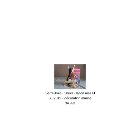
Serre-livre - Voilier - laiton massif
SL-7019 - décoration marine
34.99€