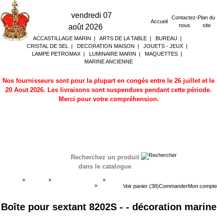
vendredi 07
Contactez-
Plan du
Accueil
nous
site
août 2026
ACCASTILLAGE MARIN
|
ARTS DE LA TABLE
|
BUREAU
|
CRISTAL DE SEL
|
DECORATION MAISON
|
JOUETS - JEUX
|
LAMPE PETROMAX
|
LUMINAIRE MARIN
|
MAQUETTES
|
MARINE ANCIENNE
Nos fournisseurs sont pour la plupart en congés entre le 26 juillet et le
20 Aout 2026. Les livraisons sont suspendues pendant cette période.
Merci pour votre compréhension.
Recherchez un produit
dans le catalogue
Accueil
»
Boutique
»
MARINE ANCIENNE
»
Sextant marin - boite sextant de marine
»
Sextant
Voir panier (38)
Commander
Mon compte
marin - boite sextant de marine
Boîte pour sextant 8202S - - décoration marine