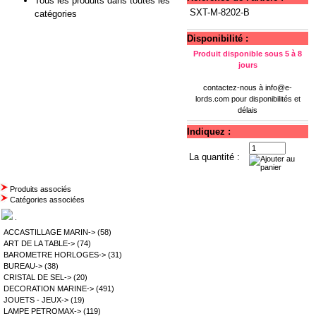
Tous les produits dans toutes les
SXT-M-8202-B
catégories
Disponibilité :
Produit disponible sous 5 à 8
jours
contactez-nous à
info@e-
lords.com
pour disponibilités et
délais
Indiquez :
La quantité :
Produits associés
Catégories associées
.
ACCASTILLAGE MARIN->
(58)
ART DE LA TABLE->
(74)
BAROMETRE HORLOGES->
(31)
BUREAU->
(38)
CRISTAL DE SEL->
(20)
DECORATION MARINE->
(491)
JOUETS - JEUX->
(19)
LAMPE PETROMAX->
(119)