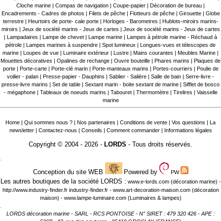
Cloche marine
|
Compas de navigation
|
Coupe-papier
|
Décoration de bureau
|
Encadrements - Cadres de photos
|
Filets de pêche
|
Flotteurs de pêche
|
Girouette
|
Globe
terrestre
|
Heurtoirs de porte- cale porte
|
Horloges - Barometres
|
Hublots-miroirs marins-
miroirs
|
Jeux de société marins - Jeux de cartes
|
Jeux de société marins - Jeux de cartes
|
Lampadaires
|
Lampe de chevet
|
Lampe marine
|
Lampes à pétrole marine - Réchaud à
pétrole
|
Lampes marines à suspendre
|
Spot lumineux
|
Longues-vues et télescopes de
marine
|
Loupes de vue
|
Luminaire extérieur
|
Lustre
|
Mains courantes
|
Meubles Marine
|
Mouettes décoratives
|
Opalines de rechange
|
Ouvre bouteille
|
Phares marins
|
Plaques de
porte
|
Porte-carte
|
Porte-clé marin
|
Porte-manteaux marins
|
Portes-courriers
|
Poulie de
voilier - palan
|
Presse-papier - Dauphins
|
Sablier - Salière
|
Salle de bain
|
Serre-livre -
presse-livre marins
|
Set de table
|
Sextant marin - boite sextant de marine
|
Sifflet de bosco
- mégaphone
|
Tableaux de noeuds marins
|
Tabouret
|
Thermomètre
|
Tirelires
|
Vaisselle
marine
Home
|
Qui sommes nous ?
|
Nos partenaires
|
Conditions de vente
|
Vos questions
|
La
newsletter
|
Contactez-nous
|
Conseils
|
Comment commander
|
Informations légales
Copyright © 2004 - 2026 -
LORDS
- Tous droits réservés.
.
Conception du site WEB
Powered by
PW
Les autres boutiques de la société LORDS :
www.e-lords.com
(décoration marine) -
http://www.industry-finder.fr
industry-finder.fr -
www.art-decoration-maison.com
(décoration
maison) -
www.lampe-luminaire.com
(Luminaires & lampes)
.
LORDS décoration marine - SARL - RCS PONTOISE - N° SIRET : 479 320 426 - APE :