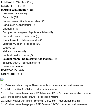
LUMINAIRE MARIN->
(173)
MAQUETTES->
(44)
MARINE ANCIENNE
->
(118)
Article de navigation
(1)
Boussole
(35)
Cadran solaire & sphère armillaire
(5)
Casque de scaphandrier
(6)
Chadburn
(4)
Compas de navigation & pointes sèches
(5)
Corne de brume - porte-voix
(5)
Globe terrestre - Mappemondes
(1)
Longues-vues et télescopes
(16)
Loupes
(9)
Mains courantes
(8)
Poulie de voilier - palan
(2)
Sextant marin - boite sextant de marine
(14)
Sifflet de bosco - Sifflet marin
(7)
Collection TITANIC
PORTE-CLE->
(66)
NOUVEAUTES
(18)
.
1 x
Boîte en bois exotique Sheesham - bois de rose - décoration marine
1 x
Chiffre de 0 à 9 - Chiffre 5 - décoration marine
1 x
Opaline de rechange pour 1295 blanche 22 5x7x13cm - décoration marine
1 x
Horloge dans hublot marin - décoration marine
2 x
Miroir Hublot aluminium nickelé Ø: 28/17 5cm - décoration marine
1 x
Opaline de rechange pour 1292G verte 18x7x11cm - décoration marine