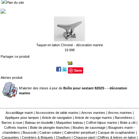
Plan du site
Taquet en laiton Chromé - décoration marine
19.99€
Partager ce produit
Save
Alertes produit
M'alerter des mises à jour de
Boîte pour sextant 8202S - - décoration
marine
Accastillage marin
|
Accessoires de table marins
|
Ancres marines
|
Ancres marines
|
Appliques pour lampes
|
Article de navigation
|
Article de voyage marins
|
Baromètres
|
Barres à roue
|
Bateau en bouteille
|
Maquettes bateau
|
Coffret-bijoux marins
|
Boite a clé
|
Coffrets marins
|
Boite de plongée étanches
|
Bouées de sauvetage
|
Bougeoirs marin -
chandeliers
|
Boussole
|
Cadran solaire
|
Calendrier-perpétuel
|
Casque de scaphandrier
|
Casquettes
|
Cendriers & Briquets
|
Chadburn
|
Chausse-pied
|
Chiffres & lettres en laiton
|