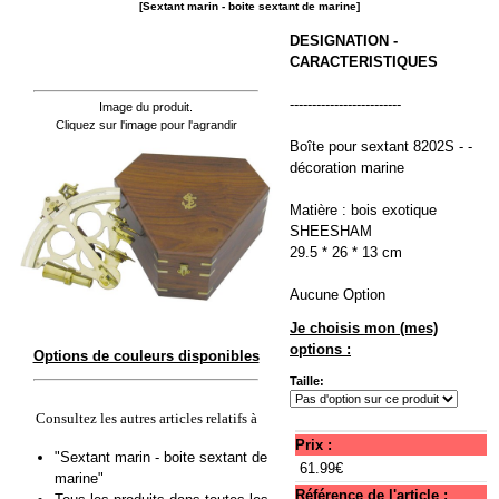
[Sextant marin - boite sextant de marine]
DESIGNATION -
CARACTERISTIQUES
-------------------------
Image du produit.
Cliquez sur l'image pour l'agrandir
Boîte pour sextant 8202S - -
décoration marine
Matière : bois exotique
SHEESHAM
29.5 * 26 * 13 cm
Aucune Option
Je choisis mon (mes)
options :
Options de couleurs disponibles
Taille:
Consultez les autres articles relatifs à
Prix :
"Sextant marin - boite sextant de
61.99€
marine"
Référence de l'article :