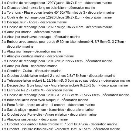
1 x
Opaline de rechange pour 1292Y jaune 18x7x11cm - décoration marine
1 x
Chausse-pied - extra long en bois-laiton - décoration marine
1 x
Torchons - Phare coton lavable 40° 50x70cm lot de 3 - décoration marine
2 x
Opaline de rechange pour 1292B bleue 18x7x11cm - décoration marine
1 x
Décapsuleur - Ancre - décoration marine
1 x
Opaline de rechange pour 1292R rouge 18x7x11cm - décoration marine
1 x
Abat-jour marine - décoration marine
1 x
Abat-jour marin avec cordage - décoration marine
2 x
Embout avec anneau pour corde Ø 30mm laiton chromé H: 5/7 5cm Ø: 3 7/3cm -
décoration marine
1 x
Abats jour lampe - décoration marine
1 x
Abat-jour cordage marine - décoration marine
2 x
Opaline de rechange pour 1291B bleue 22x7x13cm - décoration marine
1 x
Abat-jour écru - décoration marine
1 x
Cendrier - Crabe - décoration marine
1 x
Crochet double laiton nickelé 2 crochets 2 5x7 5x8cm - décoration marine
1 x
Télescope laiton nickelé L: 12/34cm Ø: 3 5cm avec sac velours - décoration marine
1 x
Décapsuleur & tire bouchon - Ancre laiton nickelé 9x13x1 5cm - décoration marine
1 x
Lettre de A à Z - Lettre M - décoration marine
2 x
Opaline de rechange pour 1291G & 1295G verte 22 5x7x13cm - décoration marine
1 x
Boussole laiton vieilli avec bloqueur - décoration marine
1 x
Porte à clés- ancre en laiton - 1 crochet - décoration marine
1 x
Sac de plage - grand - jute - blanc-bleu - décoration marine
1 x
Crochet pour Porte-clés - Ancre en laiton - décoration marine
1 x
Abat-jour suspension - décoration marine
2 x
Crochet pour embout laiton chromé H: 7 5cm Ø: 4 5cm - décoration marine
1 x
Crochet - Pieuvre laiton nickelé 5 crochets 15x10x2 5cm - décoration marine