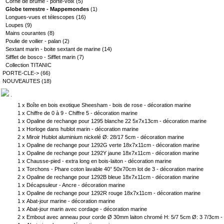
Corne de brume - porte-voix
(5)
Globe terrestre - Mappemondes
(1)
Longues-vues et télescopes
(16)
Loupes
(9)
Mains courantes
(8)
Poulie de voilier - palan
(2)
Sextant marin - boite sextant de marine
(14)
Sifflet de bosco - Sifflet marin
(7)
Collection TITANIC
PORTE-CLE->
(66)
NOUVEAUTES
(18)
.
1 x
Boîte en bois exotique Sheesham - bois de rose - décoration marine
1 x
Chiffre de 0 à 9 - Chiffre 5 - décoration marine
1 x
Opaline de rechange pour 1295 blanche 22 5x7x13cm - décoration marine
1 x
Horloge dans hublot marin - décoration marine
2 x
Miroir Hublot aluminium nickelé Ø: 28/17 5cm - décoration marine
1 x
Opaline de rechange pour 1292G verte 18x7x11cm - décoration marine
1 x
Opaline de rechange pour 1292Y jaune 18x7x11cm - décoration marine
1 x
Chausse-pied - extra long en bois-laiton - décoration marine
1 x
Torchons - Phare coton lavable 40° 50x70cm lot de 3 - décoration marine
2 x
Opaline de rechange pour 1292B bleue 18x7x11cm - décoration marine
1 x
Décapsuleur - Ancre - décoration marine
1 x
Opaline de rechange pour 1292R rouge 18x7x11cm - décoration marine
1 x
Abat-jour marine - décoration marine
1 x
Abat-jour marin avec cordage - décoration marine
2 x
Embout avec anneau pour corde Ø 30mm laiton chromé H: 5/7 5cm Ø: 3 7/3cm - 