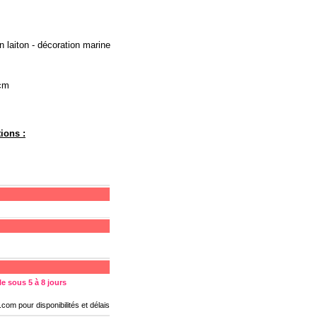
n laiton - décoration marine
 cm
ions :
e sous 5 à 8 jours
s.com
pour disponibilités et délais