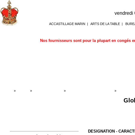
vendredi
ACCASTILLAGE MARIN
|
ARTS DE LA TABLE
|
BURE
Nos fournisseurs sont pour la plupart en congés en
Accueil
»
Boutique
»
MARINE ANCIENNE
»
Globe terrestre - Mappemondes
»
Globe terr
Glo
DESIGNATION - CARACT