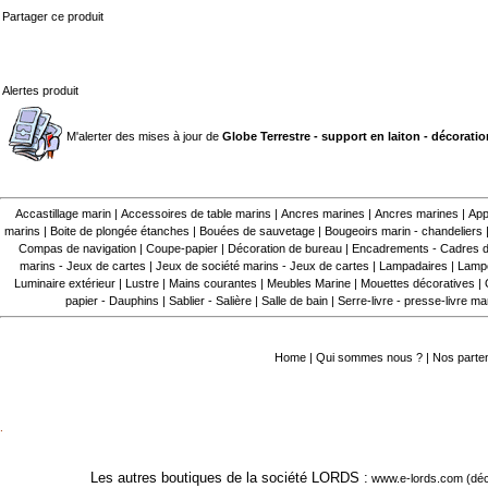
Partager ce produit
Alertes produit
M'alerter des mises à jour de
Globe Terrestre - support en laiton - décorati
Accastillage marin
|
Accessoires de table marins
|
Ancres marines
|
Ancres marines
|
App
marins
|
Boite de plongée étanches
|
Bouées de sauvetage
|
Bougeoirs marin - chandeliers
Compas de navigation
|
Coupe-papier
|
Décoration de bureau
|
Encadrements - Cadres d
marins - Jeux de cartes
|
Jeux de société marins - Jeux de cartes
|
Lampadaires
|
Lampe
Luminaire extérieur
|
Lustre
|
Mains courantes
|
Meubles Marine
|
Mouettes décoratives
|
papier - Dauphins
|
Sablier - Salière
|
Salle de bain
|
Serre-livre - presse-livre ma
Home
|
Qui sommes nous ?
|
Nos parte
.
Les autres boutiques de la société LORDS :
www.e-lords.com
(déc