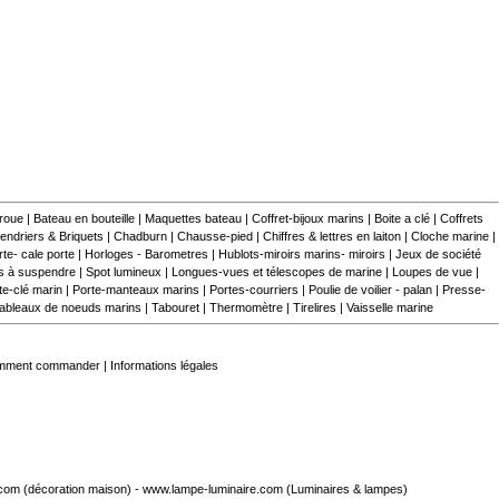
 roue
|
Bateau en bouteille
|
Maquettes bateau
|
Coffret-bijoux marins
|
Boite a clé
|
Coffrets
endriers & Briquets
|
Chadburn
|
Chausse-pied
|
Chiffres & lettres en laiton
|
Cloche marine
|
te- cale porte
|
Horloges - Barometres
|
Hublots-miroirs marins- miroirs
|
Jeux de société
s à suspendre
|
Spot lumineux
|
Longues-vues et télescopes de marine
|
Loupes de vue
|
te-clé marin
|
Porte-manteaux marins
|
Portes-courriers
|
Poulie de voilier - palan
|
Presse-
ableaux de noeuds marins
|
Tabouret
|
Thermomètre
|
Tirelires
|
Vaisselle marine
mment commander
|
Informations légales
.com
(décoration maison) -
www.lampe-luminaire.com
(Luminaires & lampes)