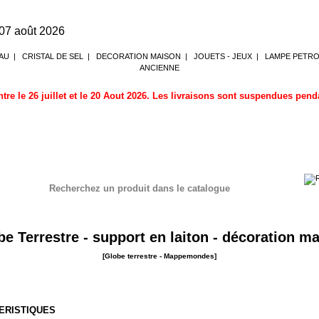
 07 août 2026
AU
|
CRISTAL DE SEL
|
DECORATION MAISON
|
JOUETS - JEUX
|
LAMPE PETR
ANCIENNE
tre le 26 juillet et le 20 Aout 2026. Les livraisons sont suspendues pen
Recherchez un produit dans le catalogue
estre - Mappemondes
be Terrestre - support en laiton - décoration ma
[Globe terrestre - Mappemondes]
ERISTIQUES