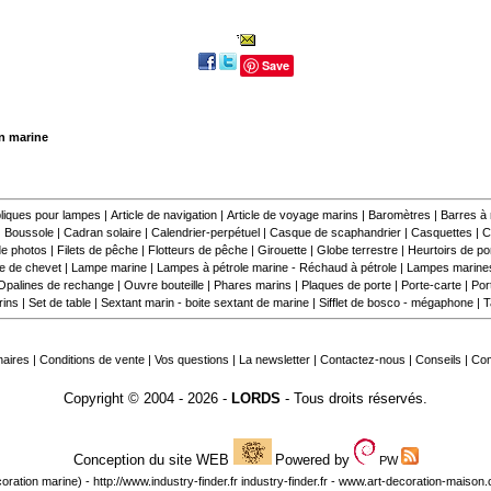
Save
on marine
liques pour lampes
|
Article de navigation
|
Article de voyage marins
|
Baromètres
|
Barres à
|
Boussole
|
Cadran solaire
|
Calendrier-perpétuel
|
Casque de scaphandrier
|
Casquettes
|
C
e photos
|
Filets de pêche
|
Flotteurs de pêche
|
Girouette
|
Globe terrestre
|
Heurtoirs de por
 de chevet
|
Lampe marine
|
Lampes à pétrole marine - Réchaud à pétrole
|
Lampes marine
Opalines de rechange
|
Ouvre bouteille
|
Phares marins
|
Plaques de porte
|
Porte-carte
|
Por
rins
|
Set de table
|
Sextant marin - boite sextant de marine
|
Sifflet de bosco - mégaphone
|
T
naires
|
Conditions de vente
|
Vos questions
|
La newsletter
|
Contactez-nous
|
Conseils
|
Co
Copyright © 2004 - 2026 -
LORDS
- Tous droits réservés.
Conception du site WEB
Powered by
PW
oration marine) -
http://www.industry-finder.fr
industry-finder.fr -
www.art-decoration-maison