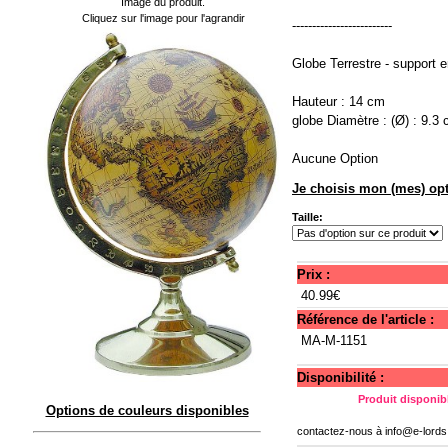
Image du produit.
Cliquez sur l'image pour l'agrandir
-------------------------
Globe Terrestre - support e
Hauteur : 14 cm
globe Diamètre : (Ø) : 9.3
Aucune Option
Je choisis mon (mes) opt
Taille:
Prix :
40.99€
Référence de l'article :
MA-M-1151
Disponibilité :
Produit disponibl
Options de couleurs disponibles
contactez-nous à
info@e-lord