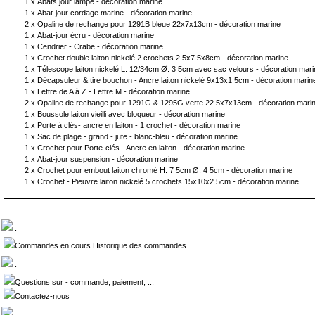
1 x
Abats jour lampe - décoration marine
1 x
Abat-jour cordage marine - décoration marine
2 x
Opaline de rechange pour 1291B bleue 22x7x13cm - décoration marine
1 x
Abat-jour écru - décoration marine
1 x
Cendrier - Crabe - décoration marine
1 x
Crochet double laiton nickelé 2 crochets 2 5x7 5x8cm - décoration marine
1 x
Télescope laiton nickelé L: 12/34cm Ø: 3 5cm avec sac velours - décoration mari
1 x
Décapsuleur & tire bouchon - Ancre laiton nickelé 9x13x1 5cm - décoration marin
1 x
Lettre de A à Z - Lettre M - décoration marine
2 x
Opaline de rechange pour 1291G & 1295G verte 22 5x7x13cm - décoration mari
1 x
Boussole laiton vieilli avec bloqueur - décoration marine
1 x
Porte à clés- ancre en laiton - 1 crochet - décoration marine
1 x
Sac de plage - grand - jute - blanc-bleu - décoration marine
1 x
Crochet pour Porte-clés - Ancre en laiton - décoration marine
1 x
Abat-jour suspension - décoration marine
2 x
Crochet pour embout laiton chromé H: 7 5cm Ø: 4 5cm - décoration marine
1 x
Crochet - Pieuvre laiton nickelé 5 crochets 15x10x2 5cm - décoration marine
.
Commandes en cours Historique des commandes
.
Questions sur - commande, paiement, ...
Contactez-nous