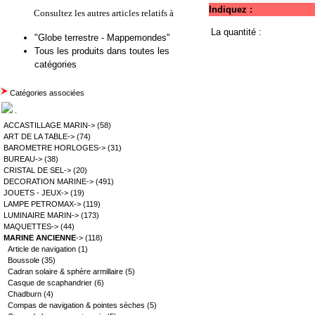
Indiquez :
Consultez les autres articles relatifs à
La quantité :
"Globe terrestre - Mappemondes"
Tous les produits dans toutes les
catégories
Catégories associées
.
ACCASTILLAGE MARIN->
(58)
ART DE LA TABLE->
(74)
BAROMETRE HORLOGES->
(31)
BUREAU->
(38)
CRISTAL DE SEL->
(20)
DECORATION MARINE->
(491)
JOUETS - JEUX->
(19)
LAMPE PETROMAX->
(119)
LUMINAIRE MARIN->
(173)
MAQUETTES->
(44)
MARINE ANCIENNE
->
(118)
Article de navigation
(1)
Boussole
(35)
Cadran solaire & sphère armillaire
(5)
Casque de scaphandrier
(6)
Chadburn
(4)
Compas de navigation & pointes sèches
(5)