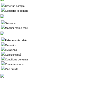
.
Créer un compte
Consulter le compte
.
S'abonner
Modifier mon e-mail
.
Paiement sécurisé
Garanties
Livraisons
Confidentialité
Conditions de vente
Contactez-nous
Plan du site