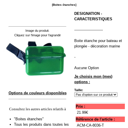
[Boites étanches]
DESIGNATION -
CARACTERISTIQUES
-------------------------
Image du produit.
Cliquez sur l'image pour l'agrandir
Boite étanche pour bateau et
plongée - décoration marine
-
Aucune Option
Je choisis mon (mes)
options :
Taille:
Options de couleurs disponibles
Prix :
Consultez les autres articles relatifs à
21.99€
"Boites étanches"
Référence de l'article :
Tous les produits dans toutes les
ACM-CA-8036-T