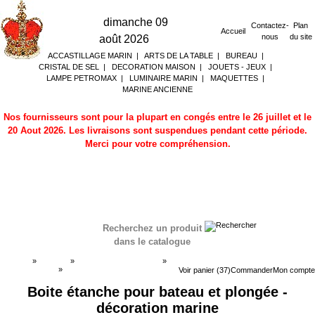
dimanche 09
Contactez-
Plan
Accueil
nous
du site
août 2026
ACCASTILLAGE MARIN
|
ARTS DE LA TABLE
|
BUREAU
|
CRISTAL DE SEL
|
DECORATION MAISON
|
JOUETS - JEUX
|
LAMPE PETROMAX
|
LUMINAIRE MARIN
|
MAQUETTES
|
MARINE ANCIENNE
Nos fournisseurs sont pour la plupart en congés entre le 26 juillet et le
20 Aout 2026. Les livraisons sont suspendues pendant cette période.
Merci pour votre compréhension.
Recherchez un produit
dans le catalogue
Accueil
»
Boutique
»
ACCASTILLAGE MARIN
»
Boites étanches
»
Boites étanches
Voir panier (37)
Commander
Mon compte
Boite étanche pour bateau et plongée -
décoration marine