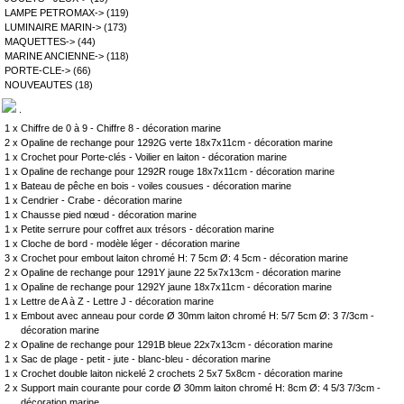
LAMPE PETROMAX->
(119)
LUMINAIRE MARIN->
(173)
MAQUETTES->
(44)
MARINE ANCIENNE->
(118)
PORTE-CLE->
(66)
NOUVEAUTES
(18)
.
1 x
Chiffre de 0 à 9 - Chiffre 8 - décoration marine
2 x
Opaline de rechange pour 1292G verte 18x7x11cm - décoration marine
1 x
Crochet pour Porte-clés - Voilier en laiton - décoration marine
1 x
Opaline de rechange pour 1292R rouge 18x7x11cm - décoration marine
1 x
Bateau de pêche en bois - voiles cousues - décoration marine
1 x
Cendrier - Crabe - décoration marine
1 x
Chausse pied nœud - décoration marine
1 x
Petite serrure pour coffret aux trésors - décoration marine
1 x
Cloche de bord - modèle léger - décoration marine
3 x
Crochet pour embout laiton chromé H: 7 5cm Ø: 4 5cm - décoration marine
2 x
Opaline de rechange pour 1291Y jaune 22 5x7x13cm - décoration marine
1 x
Opaline de rechange pour 1292Y jaune 18x7x11cm - décoration marine
1 x
Lettre de A à Z - Lettre J - décoration marine
1 x
Embout avec anneau pour corde Ø 30mm laiton chromé H: 5/7 5cm Ø: 3 7/3cm -
décoration marine
2 x
Opaline de rechange pour 1291B bleue 22x7x13cm - décoration marine
1 x
Sac de plage - petit - jute - blanc-bleu - décoration marine
1 x
Crochet double laiton nickelé 2 crochets 2 5x7 5x8cm - décoration marine
2 x
Support main courante pour corde Ø 30mm laiton chromé H: 8cm Ø: 4 5/3 7/3cm -
décoration marine