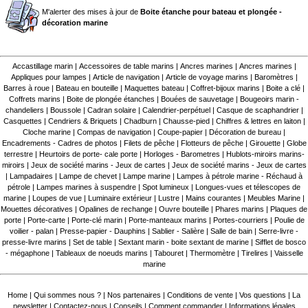
M'alerter des mises à jour de
Boite étanche pour bateau et plongée -
décoration marine
Accastillage marin
|
Accessoires de table marins
|
Ancres marines
|
Ancres marines
|
Appliques pour lampes
|
Article de navigation
|
Article de voyage marins
|
Baromètres
|
Barres à roue
|
Bateau en bouteille
|
Maquettes bateau
|
Coffret-bijoux marins
|
Boite a clé
|
Coffrets marins
|
Boite de plongée étanches
|
Bouées de sauvetage
|
Bougeoirs marin -
chandeliers
|
Boussole
|
Cadran solaire
|
Calendrier-perpétuel
|
Casque de scaphandrier
|
Casquettes
|
Cendriers & Briquets
|
Chadburn
|
Chausse-pied
|
Chiffres & lettres en laiton
|
Cloche marine
|
Compas de navigation
|
Coupe-papier
|
Décoration de bureau
|
Encadrements - Cadres de photos
|
Filets de pêche
|
Flotteurs de pêche
|
Girouette
|
Globe
terrestre
|
Heurtoirs de porte- cale porte
|
Horloges - Barometres
|
Hublots-miroirs marins-
miroirs
|
Jeux de société marins - Jeux de cartes
|
Jeux de société marins - Jeux de cartes
|
Lampadaires
|
Lampe de chevet
|
Lampe marine
|
Lampes à pétrole marine - Réchaud à
pétrole
|
Lampes marines à suspendre
|
Spot lumineux
|
Longues-vues et télescopes de
marine
|
Loupes de vue
|
Luminaire extérieur
|
Lustre
|
Mains courantes
|
Meubles Marine
|
Mouettes décoratives
|
Opalines de rechange
|
Ouvre bouteille
|
Phares marins
|
Plaques de
porte
|
Porte-carte
|
Porte-clé marin
|
Porte-manteaux marins
|
Portes-courriers
|
Poulie de
voilier - palan
|
Presse-papier - Dauphins
|
Sablier - Salière
|
Salle de bain
|
Serre-livre -
presse-livre marins
|
Set de table
|
Sextant marin - boite sextant de marine
|
Sifflet de bosco
- mégaphone
|
Tableaux de noeuds marins
|
Tabouret
|
Thermomètre
|
Tirelires
|
Vaisselle
marine
Home
|
Qui sommes nous ?
|
Nos partenaires
|
Conditions de vente
|
Vos questions
|
La
newsletter
|
Contactez-nous
|
Conseils
|
Comment commander
|
Informations légales