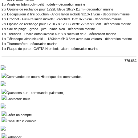
1 x
Angle en laiton poli - petit modèle - décoration marine
2 x
Opaline de rechange pour 1292B bleue 18x7x11cm - décoration marine
2 x
Décapsuleur & tire bouchon - Ancre laiton nickelé 9x13x1 5cm - décoration marine
1 x
Crochet - Pieuvre laiton nickelé 5 crochets 15x10x2 5cm - décoration marine
2 x
Opaline de rechange pour 1291G & 1295G verte 22 5x7x13cm - décoration marine
1 x
Sac de plage - grand - jute - blanc-bleu - décoration marine
1 x
Torchons - Phare coton lavable 40° 50x70cm lot de 3 - décoration marine
1 x
Télescope laiton nickelé L: 12/34cm Ø: 3 5cm avec sac velours - décoration marine
1 x
Thermomètre - décoration marine
1 x
Plaque de porte - CAPTAIN en bois-laiton - décoration marine
776.63€
.
Commandes en cours Historique des commandes
.
Questions sur - commande, paiement, ...
Contactez-nous
.
Créer un compte
Consulter le compte
.
S'abonner