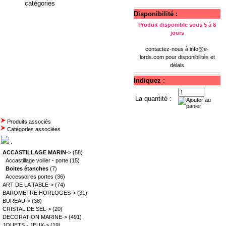
catégories
Disponibilité :
Produit disponible sous 5 à 8
jours
contactez-nous à
info@e-
lords.com
pour disponibilités et
délais
Indiquez :
La quantité :
Produits associés
Catégories associées
.
ACCASTILLAGE MARIN
->
(58)
Accastillage voilier - porte
(15)
Boites étanches
(7)
Accessoires portes
(36)
ART DE LA TABLE->
(74)
BAROMETRE HORLOGES->
(31)
BUREAU->
(38)
CRISTAL DE SEL->
(20)
DECORATION MARINE->
(491)
JOUETS - JEUX->
(19)