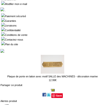
Modifier mon e-mail
.
Paiement sécurisé
Garanties
Livraisons
Confidentialité
Conditions de vente
Contactez-nous
Plan du site
Plaque de porte en laiton avec motif SALLE des MACHINES - décoration marine
12.99€
Partager ce produit
Save
Alertes produit