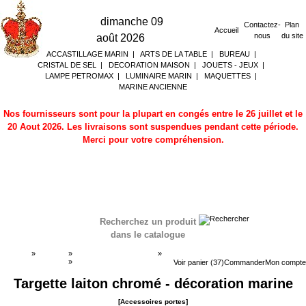
dimanche 09
Contactez-
Plan
Accueil
nous
du site
août 2026
ACCASTILLAGE MARIN
|
ARTS DE LA TABLE
|
BUREAU
|
CRISTAL DE SEL
|
DECORATION MAISON
|
JOUETS - JEUX
|
LAMPE PETROMAX
|
LUMINAIRE MARIN
|
MAQUETTES
|
MARINE ANCIENNE
Nos fournisseurs sont pour la plupart en congés entre le 26 juillet et le
20 Aout 2026. Les livraisons sont suspendues pendant cette période.
Merci pour votre compréhension.
Recherchez un produit
dans le catalogue
Accueil
»
Boutique
»
ACCASTILLAGE MARIN
»
Accessoires portes
»
Accessoires portes
Voir panier (37)
Commander
Mon compte
Targette laiton chromé - décoration marine
[Accessoires portes]