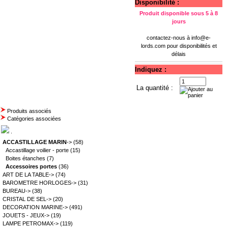
Disponibilité :
Produit disponible sous 5 à 8
jours
contactez-nous à
info@e-
lords.com
pour disponibilités et
délais
Indiquez :
La quantité :
Produits associés
Catégories associées
.
ACCASTILLAGE MARIN
->
(58)
Accastillage voilier - porte
(15)
Boites étanches
(7)
Accessoires portes
(36)
ART DE LA TABLE->
(74)
BAROMETRE HORLOGES->
(31)
BUREAU->
(38)
CRISTAL DE SEL->
(20)
DECORATION MARINE->
(491)
JOUETS - JEUX->
(19)
LAMPE PETROMAX->
(119)