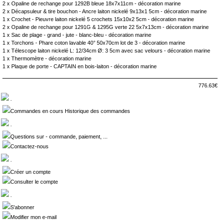
2 x
Opaline de rechange pour 1292B bleue 18x7x11cm - décoration marine
2 x
Décapsuleur & tire bouchon - Ancre laiton nickelé 9x13x1 5cm - décoration marine
1 x
Crochet - Pieuvre laiton nickelé 5 crochets 15x10x2 5cm - décoration marine
2 x
Opaline de rechange pour 1291G & 1295G verte 22 5x7x13cm - décoration marine
1 x
Sac de plage - grand - jute - blanc-bleu - décoration marine
1 x
Torchons - Phare coton lavable 40° 50x70cm lot de 3 - décoration marine
1 x
Télescope laiton nickelé L: 12/34cm Ø: 3 5cm avec sac velours - décoration marine
1 x
Thermomètre - décoration marine
1 x
Plaque de porte - CAPTAIN en bois-laiton - décoration marine
776.63€
.
Commandes en cours Historique des commandes
.
Questions sur - commande, paiement, ...
Contactez-nous
.
Créer un compte
Consulter le compte
.
S'abonner
Modifier mon e-mail