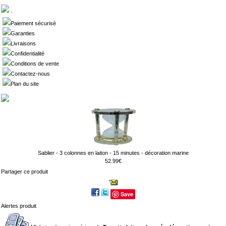
.
Paiement sécurisé
Garanties
Livraisons
Confidentialité
Conditions de vente
Contactez-nous
Plan du site
Sablier - 3 colonnes en laiton - 15 minutes - décoration marine
52.99€
Partager ce produit
Save
Alertes produit