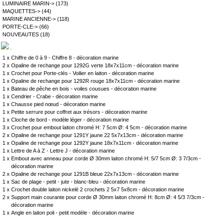
LUMINAIRE MARIN->
(173)
MAQUETTES->
(44)
MARINE ANCIENNE->
(118)
PORTE-CLE->
(66)
NOUVEAUTES
(18)
.
1 x
Chiffre de 0 à 9 - Chiffre 8 - décoration marine
2 x
Opaline de rechange pour 1292G verte 18x7x11cm - décoration marine
1 x
Crochet pour Porte-clés - Voilier en laiton - décoration marine
1 x
Opaline de rechange pour 1292R rouge 18x7x11cm - décoration marine
1 x
Bateau de pêche en bois - voiles cousues - décoration marine
1 x
Cendrier - Crabe - décoration marine
1 x
Chausse pied nœud - décoration marine
1 x
Petite serrure pour coffret aux trésors - décoration marine
1 x
Cloche de bord - modèle léger - décoration marine
3 x
Crochet pour embout laiton chromé H: 7 5cm Ø: 4 5cm - décoration marine
2 x
Opaline de rechange pour 1291Y jaune 22 5x7x13cm - décoration marine
1 x
Opaline de rechange pour 1292Y jaune 18x7x11cm - décoration marine
1 x
Lettre de A à Z - Lettre J - décoration marine
1 x
Embout avec anneau pour corde Ø 30mm laiton chromé H: 5/7 5cm Ø: 3 7/3cm -
décoration marine
2 x
Opaline de rechange pour 1291B bleue 22x7x13cm - décoration marine
1 x
Sac de plage - petit - jute - blanc-bleu - décoration marine
1 x
Crochet double laiton nickelé 2 crochets 2 5x7 5x8cm - décoration marine
2 x
Support main courante pour corde Ø 30mm laiton chromé H: 8cm Ø: 4 5/3 7/3cm -
décoration marine
1 x
Angle en laiton poli - petit modèle - décoration marine