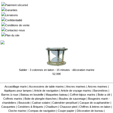
Paiement sécurisé
Garanties
Livraisons
Confidentialité
Conditions de vente
Contactez-nous
Plan du site
Sablier - 3 colonnes en laiton - 15 minutes - décoration marine
52.99€
Accastillage marin
|
Accessoires de table marins
|
Ancres marines
|
Ancres marines
|
Appliques pour lampes
|
Article de navigation
|
Article de voyage marins
|
Baromètres
|
Barres à roue
|
Bateau en bouteille
|
Maquettes bateau
|
Coffret-bijoux marins
|
Boite a clé
|
Coffrets marins
|
Boite de plongée étanches
|
Bouées de sauvetage
|
Bougeoirs marin -
chandeliers
|
Boussole
|
Cadran solaire
|
Calendrier-perpétuel
|
Casque de scaphandrier
|
Casquettes
|
Cendriers & Briquets
|
Chadburn
|
Chausse-pied
|
Chiffres & lettres en laiton
|
Cloche marine
|
Compas de navigation
|
Coupe-papier
|
Décoration de bureau
|