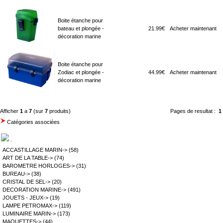
Boite étanche pour
bateau et plongée -
21.99€
Acheter maintenant
décoration marine
Boite étanche pour
Zodiac et plongée -
44.99€
Acheter maintenant
décoration marine
Afficher
1
a
7
(sur
7
produits)
Pages de resultat :
1
Catégories associées
.
ACCASTILLAGE MARIN->
(58)
ART DE LA TABLE->
(74)
BAROMETRE HORLOGES->
(31)
BUREAU->
(38)
CRISTAL DE SEL->
(20)
DECORATION MARINE->
(491)
JOUETS - JEUX->
(19)
LAMPE PETROMAX->
(119)
LUMINAIRE MARIN->
(173)
MAQUETTES->
(44)