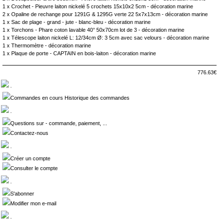
1 x
Crochet - Pieuvre laiton nickelé 5 crochets 15x10x2 5cm - décoration marine
2 x
Opaline de rechange pour 1291G & 1295G verte 22 5x7x13cm - décoration marine
1 x
Sac de plage - grand - jute - blanc-bleu - décoration marine
1 x
Torchons - Phare coton lavable 40° 50x70cm lot de 3 - décoration marine
1 x
Télescope laiton nickelé L: 12/34cm Ø: 3 5cm avec sac velours - décoration marine
1 x
Thermomètre - décoration marine
1 x
Plaque de porte - CAPTAIN en bois-laiton - décoration marine
776.63€
.
Commandes en cours Historique des commandes
.
Questions sur - commande, paiement, ...
Contactez-nous
.
Créer un compte
Consulter le compte
.
S'abonner
Modifier mon e-mail
.