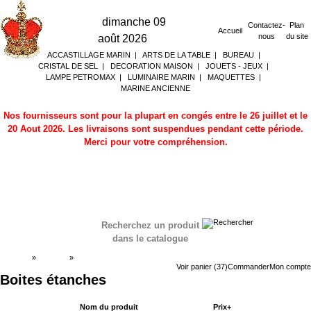
dimanche 09
Contactez-
Plan
Accueil
nous
du site
août 2026
ACCASTILLAGE MARIN
|
ARTS DE LA TABLE
|
BUREAU
|
CRISTAL DE SEL
|
DECORATION MAISON
|
JOUETS - JEUX
|
LAMPE PETROMAX
|
LUMINAIRE MARIN
|
MAQUETTES
|
MARINE ANCIENNE
Nos fournisseurs sont pour la plupart en congés entre le 26 juillet et le
20 Aout 2026. Les livraisons sont suspendues pendant cette période.
Merci pour votre compréhension.
Recherchez un produit
dans le catalogue
Accueil
»
Boutique
»
Boites étanches
Voir panier (37)
Commander
Mon compte
Boites étanches
Nom du produit
Prix+
Acheter maintenant