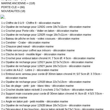
MARINE ANCIENNE->
(118)
PORTE-CLE->
(66)
NOUVEAUTES
(18)
.
1 x
Chiffre de 0 à 9 - Chiffre 8 - décoration marine
2 x
Opaline de rechange pour 1292G verte 18x7x11cm - décoration marine
1 x
Crochet pour Porte-clés - Voilier en laiton - décoration marine
1 x
Opaline de rechange pour 1292R rouge 18x7x11cm - décoration marine
1 x
Bateau de pêche en bois - voiles cousues - décoration marine
1 x
Cendrier - Crabe - décoration marine
1 x
Chausse pied nœud - décoration marine
1 x
Petite serrure pour coffret aux trésors - décoration marine
1 x
Cloche de bord - modèle léger - décoration marine
3 x
Crochet pour embout laiton chromé H: 7 5cm Ø: 4 5cm - décoration marine
2 x
Opaline de rechange pour 1291Y jaune 22 5x7x13cm - décoration marine
1 x
Opaline de rechange pour 1292Y jaune 18x7x11cm - décoration marine
1 x
Lettre de A à Z - Lettre J - décoration marine
1 x
Embout avec anneau pour corde Ø 30mm laiton chromé H: 5/7 5cm Ø: 3 7/3cm -
décoration marine
2 x
Opaline de rechange pour 1291B bleue 22x7x13cm - décoration marine
1 x
Sac de plage - petit - jute - blanc-bleu - décoration marine
1 x
Crochet double laiton nickelé 2 crochets 2 5x7 5x8cm - décoration marine
2 x
Support main courante pour corde Ø 30mm laiton chromé H: 8cm Ø: 4 5/3 7/3cm -
décoration marine
1 x
Angle en laiton poli - petit modèle - décoration marine
2 x
Opaline de rechange pour 1292B bleue 18x7x11cm - décoration marine
2 x
Décapsuleur & tire bouchon - Ancre laiton nickelé 9x13x1 5cm - décoration marine