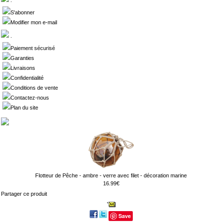
.
S'abonner
Modifier mon e-mail
.
Paiement sécurisé
Garanties
Livraisons
Confidentialité
Conditions de vente
Contactez-nous
Plan du site
Flotteur de Pêche - ambre - verre avec filet - décoration marine
16.99€
Partager ce produit
Save