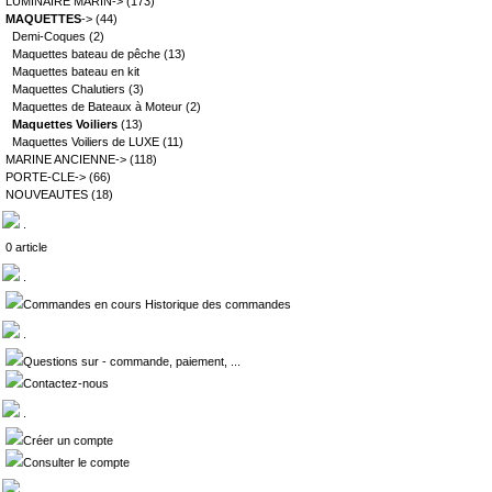
LUMINAIRE MARIN->
(173)
MAQUETTES
->
(44)
Demi-Coques
(2)
Maquettes bateau de pêche
(13)
Maquettes bateau en kit
Maquettes Chalutiers
(3)
Maquettes de Bateaux à Moteur
(2)
Maquettes Voiliers
(13)
Maquettes Voiliers de LUXE
(11)
MARINE ANCIENNE->
(118)
PORTE-CLE->
(66)
NOUVEAUTES
(18)
.
0 article
.
Commandes en cours Historique des commandes
.
Questions sur - commande, paiement, ...
Contactez-nous
.
Créer un compte
Consulter le compte