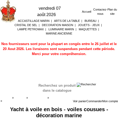
vendredi 07
Contactez-
Plan du
Accueil
nous
site
août 2026
ACCASTILLAGE MARIN
|
ARTS DE LA TABLE
|
BUREAU
|
CRISTAL DE SEL
|
DECORATION MAISON
|
JOUETS - JEUX
|
LAMPE PETROMAX
|
LUMINAIRE MARIN
|
MAQUETTES
|
MARINE ANCIENNE
Nos fournisseurs sont pour la plupart en congés entre le 26 juillet et le
20 Aout 2026. Les livraisons sont suspendues pendant cette période.
Merci pour votre compréhension.
Recherchez un produit
dans le catalogue
Accueil
»
Boutique
»
MAQUETTES
»
Maquettes Voiliers
»
Maquettes Voiliers
Voir panier
Commander
Mon compte
Yacht à voile en bois - voiles cousues -
décoration marine