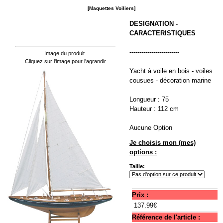
[Maquettes Voiliers]
DESIGNATION -
CARACTERISTIQUES
-------------------------
Image du produit.
Cliquez sur l'image pour l'agrandir
Yacht à voile en bois - voiles
cousues - décoration marine
Longueur : 75
Hauteur : 112 cm
Aucune Option
Je choisis mon (mes)
options :
Taille:
Prix :
137.99€
Référence de l'article :