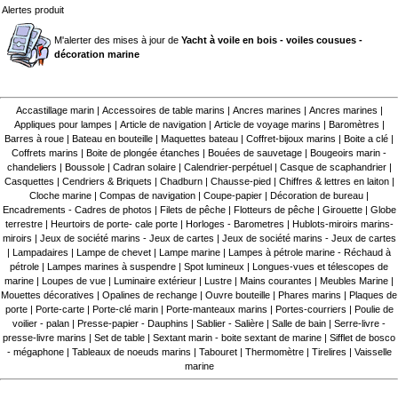
Alertes produit
M'alerter des mises à jour de
Yacht à voile en bois - voiles cousues -
décoration marine
Accastillage marin
|
Accessoires de table marins
|
Ancres marines
|
Ancres marines
|
Appliques pour lampes
|
Article de navigation
|
Article de voyage marins
|
Baromètres
|
Barres à roue
|
Bateau en bouteille
|
Maquettes bateau
|
Coffret-bijoux marins
|
Boite a clé
|
Coffrets marins
|
Boite de plongée étanches
|
Bouées de sauvetage
|
Bougeoirs marin -
chandeliers
|
Boussole
|
Cadran solaire
|
Calendrier-perpétuel
|
Casque de scaphandrier
|
Casquettes
|
Cendriers & Briquets
|
Chadburn
|
Chausse-pied
|
Chiffres & lettres en laiton
|
Cloche marine
|
Compas de navigation
|
Coupe-papier
|
Décoration de bureau
|
Encadrements - Cadres de photos
|
Filets de pêche
|
Flotteurs de pêche
|
Girouette
|
Globe
terrestre
|
Heurtoirs de porte- cale porte
|
Horloges - Barometres
|
Hublots-miroirs marins-
miroirs
|
Jeux de société marins - Jeux de cartes
|
Jeux de société marins - Jeux de cartes
|
Lampadaires
|
Lampe de chevet
|
Lampe marine
|
Lampes à pétrole marine - Réchaud à
pétrole
|
Lampes marines à suspendre
|
Spot lumineux
|
Longues-vues et télescopes de
marine
|
Loupes de vue
|
Luminaire extérieur
|
Lustre
|
Mains courantes
|
Meubles Marine
|
Mouettes décoratives
|
Opalines de rechange
|
Ouvre bouteille
|
Phares marins
|
Plaques de
porte
|
Porte-carte
|
Porte-clé marin
|
Porte-manteaux marins
|
Portes-courriers
|
Poulie de
voilier - palan
|
Presse-papier - Dauphins
|
Sablier - Salière
|
Salle de bain
|
Serre-livre -
presse-livre marins
|
Set de table
|
Sextant marin - boite sextant de marine
|
Sifflet de bosco
- mégaphone
|
Tableaux de noeuds marins
|
Tabouret
|
Thermomètre
|
Tirelires
|
Vaisselle
marine