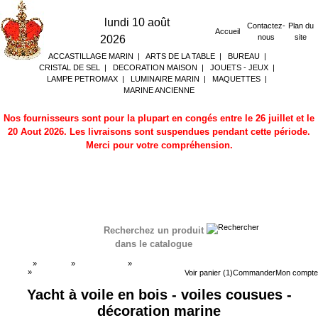
lundi 10 août
Contactez-
Plan du
Accueil
nous
site
2026
ACCASTILLAGE MARIN
|
ARTS DE LA TABLE
|
BUREAU
|
CRISTAL DE SEL
|
DECORATION MAISON
|
JOUETS - JEUX
|
LAMPE PETROMAX
|
LUMINAIRE MARIN
|
MAQUETTES
|
MARINE ANCIENNE
Nos fournisseurs sont pour la plupart en congés entre le 26 juillet et le
20 Aout 2026. Les livraisons sont suspendues pendant cette période.
Merci pour votre compréhension.
Recherchez un produit
dans le catalogue
Accueil
»
Boutique
»
MAQUETTES
»
Maquettes
Voiliers
»
Maquettes Voiliers
Voir panier (1)
Commander
Mon compte
Yacht à voile en bois - voiles cousues -
décoration marine