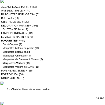
.
ACCASTILLAGE MARIN->
(58)
ART DE LA TABLE->
(74)
BAROMETRE HORLOGES->
(31)
BUREAU->
(38)
CRISTAL DE SEL->
(20)
DECORATION MARINE->
(491)
JOUETS - JEUX->
(19)
LAMPE PETROMAX->
(119)
LUMINAIRE MARIN->
(173)
MAQUETTES
->
(44)
Demi-Coques
(2)
Maquettes bateau de pêche
(13)
Maquettes bateau en kit
Maquettes Chalutiers
(3)
Maquettes de Bateaux à Moteur
(2)
Maquettes Voiliers
(13)
Maquettes Voiliers de LUXE
(11)
MARINE ANCIENNE->
(118)
PORTE-CLE->
(66)
NOUVEAUTES
(18)
.
1 x
Chalutier bleu - décoration marine
24.99€
.