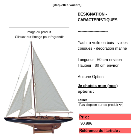
[Maquettes Voiliers]
DESIGNATION -
CARACTERISTIQUES
-------------------------
Image du produit.
Cliquez sur l'image pour l'agrandir
Yacht à voile en bois - voiles
cousues - décoration marine
Longueur : 60 cm environ
Hauteur : 80 cm environ
Aucune Option
Je choisis mon (mes)
options :
Taille:
Prix :
90.99€
Référence de l'article :