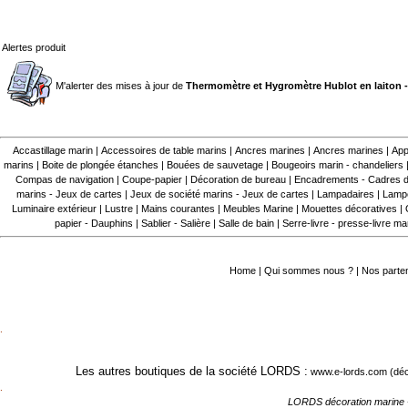
Alertes produit
M'alerter des mises à jour de
Thermomètre et Hygromètre Hublot en laiton -
Accastillage marin
|
Accessoires de table marins
|
Ancres marines
|
Ancres marines
|
App
marins
|
Boite de plongée étanches
|
Bouées de sauvetage
|
Bougeoirs marin - chandeliers
Compas de navigation
|
Coupe-papier
|
Décoration de bureau
|
Encadrements - Cadres d
marins - Jeux de cartes
|
Jeux de société marins - Jeux de cartes
|
Lampadaires
|
Lampe
Luminaire extérieur
|
Lustre
|
Mains courantes
|
Meubles Marine
|
Mouettes décoratives
|
papier - Dauphins
|
Sablier - Salière
|
Salle de bain
|
Serre-livre - presse-livre ma
Home
|
Qui sommes nous ?
|
Nos parte
.
Les autres boutiques de la société LORDS :
www.e-lords.com
(déc
.
LORDS décoration marine 