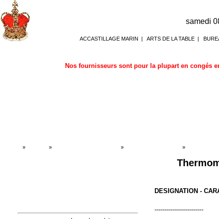
samedi 0
ACCASTILLAGE MARIN
|
ARTS DE LA TABLE
|
BURE
Nos fournisseurs sont pour la plupart en congés en
Accueil
»
Boutique
»
BAROMETRE HORLOGES
»
Horloges & Baromètres
»
Horloges & B
Thermomè
DESIGNATION - CA
-------------------------