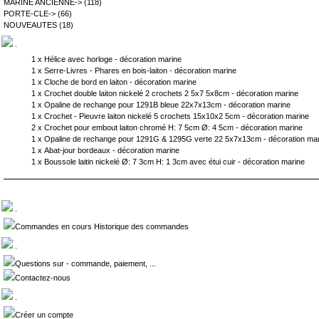
MARINE ANCIENNE->
(118)
PORTE-CLE->
(66)
NOUVEAUTES
(18)
.
1 x
Hélice avec horloge - décoration marine
1 x
Serre-Livres - Phares en bois-laiton - décoration marine
1 x
Cloche de bord en laiton - décoration marine
1 x
Crochet double laiton nickelé 2 crochets 2 5x7 5x8cm - décoration marine
1 x
Opaline de rechange pour 1291B bleue 22x7x13cm - décoration marine
1 x
Crochet - Pieuvre laiton nickelé 5 crochets 15x10x2 5cm - décoration marine
2 x
Crochet pour embout laiton chromé H: 7 5cm Ø: 4 5cm - décoration marine
1 x
Opaline de rechange pour 1291G & 1295G verte 22 5x7x13cm - décoration ma
1 x
Abat-jour bordeaux - décoration marine
1 x
Boussole laitin nickelé Ø: 7 3cm H: 1 3cm avec étui cuir - décoration marine
.
Commandes en cours Historique des commandes
.
Questions sur - commande, paiement, ...
Contactez-nous
.
Créer un compte