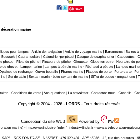
Save
 décoration marine
liques pour lampes
|
Article de navigation
|
Article de voyage marins
|
Baromètres
|
Barres à
|
Boussole
|
Cadran solaire
|
Calendrier-perpétuel
|
Casque de scaphandrier
|
Casquettes
|
C
e photos
|
Filets de pêche
|
Flotteurs de pêche
|
Girouette
|
Globe terrestre
|
Heurtoirs de por
 de chevet
|
Lampe marine
|
Lampes à pétrole marine - Réchaud à pétrole
|
Lampes marine
Opalines de rechange
|
Ouvre bouteille
|
Phares marins
|
Plaques de porte
|
Porte-carte
|
Por
rins
|
Set de table
|
Sextant marin - boite sextant de marine
|
Sifflet de bosco - mégaphone
|
T
naires
|
Conditions de vente
|
Vos questions
|
La newsletter
|
Contactez-nous
|
Conseils
|
Co
Copyright © 2004 - 2026 -
LORDS
- Tous droits réservés.
Conception du site WEB
Powered by
PW
oration marine) -
http://www.industry-finder.fr
industry-finder.fr -
www.art-decoration-maison
- SARL - RCS PONTOISE - N° SIRET : 479 320 426 - APE : 526B
- 42, rue des coutures 