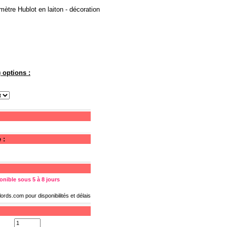
tre Hublot en laiton - décoration
 options :
 :
onible sous 5 à 8 jours
lords.com
pour disponibilités et délais