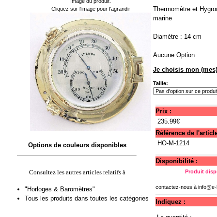
Image du produit.
Thermomètre et Hygromè
Cliquez sur l'image pour l'agrandir
marine
Diamètre : 14 cm
Aucune Option
Je choisis mon (mes)
Taille:
Prix :
235.99€
Référence de l'article
HO-M-1214
Options de couleurs disponibles
Disponibilité :
Consultez les autres articles relatifs à
Produit disp
contactez-nous à
info@e-
"Horloges & Baromètres"
Tous les produits dans toutes les catégories
Indiquez :