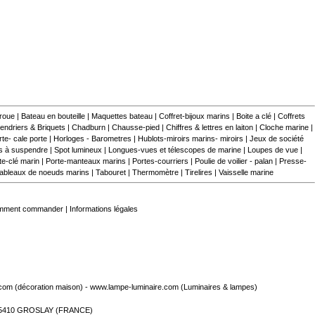
 roue
|
Bateau en bouteille
|
Maquettes bateau
|
Coffret-bijoux marins
|
Boite a clé
|
Coffrets
endriers & Briquets
|
Chadburn
|
Chausse-pied
|
Chiffres & lettres en laiton
|
Cloche marine
|
te- cale porte
|
Horloges - Barometres
|
Hublots-miroirs marins- miroirs
|
Jeux de société
s à suspendre
|
Spot lumineux
|
Longues-vues et télescopes de marine
|
Loupes de vue
|
te-clé marin
|
Porte-manteaux marins
|
Portes-courriers
|
Poulie de voilier - palan
|
Presse-
ableaux de noeuds marins
|
Tabouret
|
Thermomètre
|
Tirelires
|
Vaisselle marine
mment commander
|
Informations légales
.com
(décoration maison) -
www.lampe-luminaire.com
(Luminaires & lampes)
- 95410 GROSLAY (FRANCE)