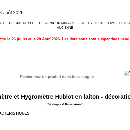
8 août 2026
AU
|
CRISTAL DE SEL
|
DECORATION MAISON
|
JOUETS - JEUX
|
LAMPE PETR
ANCIENNE
tre le 26 juillet et le 20 Aout 2026. Les livraisons sont suspendues pen
Recherchez un produit dans le catalogue
aromètres
tre et Hygromètre Hublot en laiton - décorati
[Horloges & Baromètres]
RACTERISTIQUES