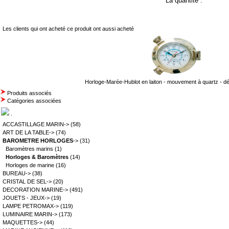
La quantité :
Les clients qui ont acheté ce produit ont aussi acheté
Horloge-Marée-Hublot en laiton - mouvement à quartz - d
Produits associés
Catégories associées
.
ACCASTILLAGE MARIN->
(58)
ART DE LA TABLE->
(74)
BAROMETRE HORLOGES
->
(31)
Baromètres marins
(1)
Horloges & Baromètres
(14)
Horloges de marine
(16)
BUREAU->
(38)
CRISTAL DE SEL->
(20)
DECORATION MARINE->
(491)
JOUETS - JEUX->
(19)
LAMPE PETROMAX->
(119)
LUMINAIRE MARIN->
(173)
MAQUETTES->
(44)