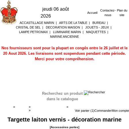
jeudi 06 août
Contactez-
Plan du
Accueil
nous
site
2026
ACCASTILLAGE MARIN
|
ARTS DE LA TABLE
|
BUREAU
|
CRISTAL DE SEL
|
DECORATION MAISON
|
JOUETS - JEUX
|
LAMPE PETROMAX
|
LUMINAIRE MARIN
|
MAQUETTES
|
MARINE ANCIENNE
Nos fournisseurs sont pour la plupart en congés entre le 26 juillet et le
20 Aout 2026. Les livraisons sont suspendues pendant cette période.
Merci pour votre compréhension.
Recherchez un produit
dans le catalogue
Accueil
»
Boutique
»
ACCASTILLAGE MARIN
»
Accessoires portes
»
Accessoires portes
Voir panier (1)
Commander
Mon compte
Targette laiton vernis - décoration marine
[Accessoires portes]