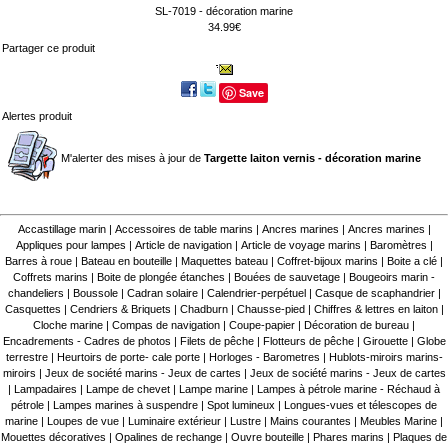
SL-7019 - décoration marine
34.99€
Partager ce produit
Save
Alertes produit
M'alerter des mises à jour de
Targette laiton vernis - décoration marine
Accastillage marin
|
Accessoires de table marins
|
Ancres marines
|
Ancres marines
|
Appliques pour lampes
|
Article de navigation
|
Article de voyage marins
|
Baromètres
|
Barres à roue
|
Bateau en bouteille
|
Maquettes bateau
|
Coffret-bijoux marins
|
Boite a clé
|
Coffrets marins
|
Boite de plongée étanches
|
Bouées de sauvetage
|
Bougeoirs marin -
chandeliers
|
Boussole
|
Cadran solaire
|
Calendrier-perpétuel
|
Casque de scaphandrier
|
Casquettes
|
Cendriers & Briquets
|
Chadburn
|
Chausse-pied
|
Chiffres & lettres en laiton
|
Cloche marine
|
Compas de navigation
|
Coupe-papier
|
Décoration de bureau
|
Encadrements - Cadres de photos
|
Filets de pêche
|
Flotteurs de pêche
|
Girouette
|
Globe
terrestre
|
Heurtoirs de porte- cale porte
|
Horloges - Barometres
|
Hublots-miroirs marins-
miroirs
|
Jeux de société marins - Jeux de cartes
|
Jeux de société marins - Jeux de cartes
|
Lampadaires
|
Lampe de chevet
|
Lampe marine
|
Lampes à pétrole marine - Réchaud à
pétrole
|
Lampes marines à suspendre
|
Spot lumineux
|
Longues-vues et télescopes de
marine
|
Loupes de vue
|
Luminaire extérieur
|
Lustre
|
Mains courantes
|
Meubles Marine
|
Mouettes décoratives
|
Opalines de rechange
|
Ouvre bouteille
|
Phares marins
|
Plaques de