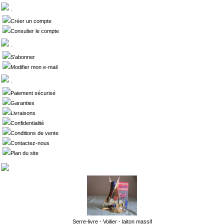
.
Créer un compte
Consulter le compte
.
S'abonner
Modifier mon e-mail
.
Paiement sécurisé
Garanties
Livraisons
Confidentialité
Conditions de vente
Contactez-nous
Plan du site
Serre-livre - Voilier - laiton massif