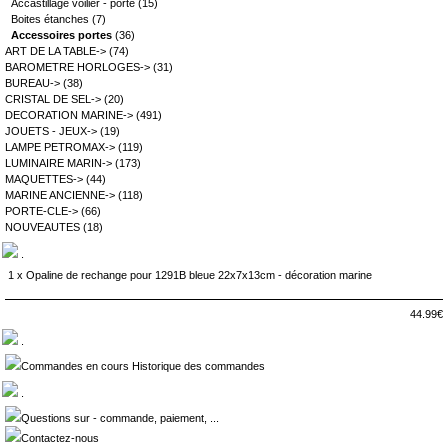
Accastillage voilier - porte
(15)
Boites étanches
(7)
Accessoires portes
(36)
ART DE LA TABLE->
(74)
BAROMETRE HORLOGES->
(31)
BUREAU->
(38)
CRISTAL DE SEL->
(20)
DECORATION MARINE->
(491)
JOUETS - JEUX->
(19)
LAMPE PETROMAX->
(119)
LUMINAIRE MARIN->
(173)
MAQUETTES->
(44)
MARINE ANCIENNE->
(118)
PORTE-CLE->
(66)
NOUVEAUTES
(18)
.
1 x
Opaline de rechange pour 1291B bleue 22x7x13cm - décoration marine
44.99€
.
Commandes en cours Historique des commandes
.
Questions sur - commande, paiement, ...
Contactez-nous