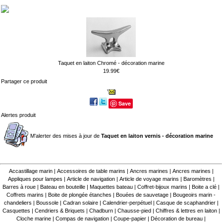
Taquet en laiton Chromé - décoration marine
19.99€
Partager ce produit
Save
Alertes produit
M'alerter des mises à jour de
Taquet en laiton vernis - décoration marine
Accastillage marin
|
Accessoires de table marins
|
Ancres marines
|
Ancres marines
|
Appliques pour lampes
|
Article de navigation
|
Article de voyage marins
|
Baromètres
|
Barres à roue
|
Bateau en bouteille
|
Maquettes bateau
|
Coffret-bijoux marins
|
Boite a clé
|
Coffrets marins
|
Boite de plongée étanches
|
Bouées de sauvetage
|
Bougeoirs marin -
chandeliers
|
Boussole
|
Cadran solaire
|
Calendrier-perpétuel
|
Casque de scaphandrier
|
Casquettes
|
Cendriers & Briquets
|
Chadburn
|
Chausse-pied
|
Chiffres & lettres en laiton
|
Cloche marine
|
Compas de navigation
|
Coupe-papier
|
Décoration de bureau
|