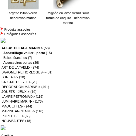
Targette laiton vernis -
Poignée en laiton vernis sous
décoration marine
forme de coquille - décoration
marine
Produits associés
Catégories associées
.
ACCASTILLAGE MARIN
->
(58)
Accastillage voilier - porte
(15)
Boites étanches
(7)
Accessoires portes
(36)
ART DE LA TABLE->
(74)
BAROMETRE HORLOGES->
(31)
BUREAU->
(38)
CRISTAL DE SEL->
(20)
DECORATION MARINE->
(491)
JOUETS - JEUX->
(19)
LAMPE PETROMAX->
(119)
LUMINAIRE MARIN->
(173)
MAQUETTES->
(44)
MARINE ANCIENNE->
(118)
PORTE-CLE->
(66)
NOUVEAUTES
(18)
.
0 article