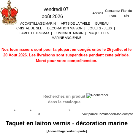
vendredi 07
Contactez-
Plan du
Accueil
nous
site
août 2026
ACCASTILLAGE MARIN
|
ARTS DE LA TABLE
|
BUREAU
|
CRISTAL DE SEL
|
DECORATION MAISON
|
JOUETS - JEUX
|
LAMPE PETROMAX
|
LUMINAIRE MARIN
|
MAQUETTES
|
MARINE ANCIENNE
Nos fournisseurs sont pour la plupart en congés entre le 26 juillet et le
20 Aout 2026. Les livraisons sont suspendues pendant cette période.
Merci pour votre compréhension.
Recherchez un produit
dans le catalogue
Accueil
»
Boutique
»
ACCASTILLAGE MARIN
»
Accastillage voilier - porte
»
Accastillage voilier - porte
Voir panier
Commander
Mon compte
Taquet en laiton vernis - décoration marine
[Accastillage voilier - porte]