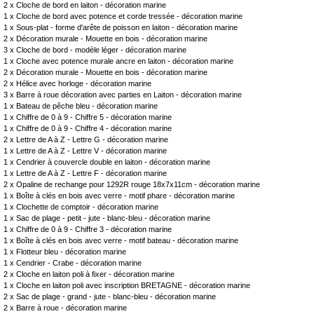
2 x
Cloche de bord en laiton - décoration marine
1 x
Cloche de bord avec potence et corde tressée - décoration marine
1 x
Sous-plat - forme d'arête de poisson en laiton - décoration marine
2 x
Décoration murale - Mouette en bois - décoration marine
3 x
Cloche de bord - modèle léger - décoration marine
1 x
Cloche avec potence murale ancre en laiton - décoration marine
2 x
Décoration murale - Mouette en bois - décoration marine
2 x
Hélice avec horloge - décoration marine
3 x
Barre à roue décoration avec parties en Laiton - décoration marine
1 x
Bateau de pêche bleu - décoration marine
1 x
Chiffre de 0 à 9 - Chiffre 5 - décoration marine
1 x
Chiffre de 0 à 9 - Chiffre 4 - décoration marine
2 x
Lettre de A à Z - Lettre G - décoration marine
1 x
Lettre de A à Z - Lettre V - décoration marine
1 x
Cendrier à couvercle double en laiton - décoration marine
1 x
Lettre de A à Z - Lettre F - décoration marine
2 x
Opaline de rechange pour 1292R rouge 18x7x11cm - décoration marine
1 x
Boîte à clés en bois avec verre - motif phare - décoration marine
1 x
Clochette de comptoir - décoration marine
1 x
Sac de plage - petit - jute - blanc-bleu - décoration marine
1 x
Chiffre de 0 à 9 - Chiffre 3 - décoration marine
1 x
Boîte à clés en bois avec verre - motif bateau - décoration marine
1 x
Flotteur bleu - décoration marine
1 x
Cendrier - Crabe - décoration marine
2 x
Cloche en laiton poli à fixer - décoration marine
1 x
Cloche en laiton poli avec inscription BRETAGNE - décoration marine
2 x
Sac de plage - grand - jute - blanc-bleu - décoration marine
2 x
Barre à roue - décoration marine