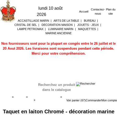
lundi 10 août
Contactez-
Plan du
Accueil
nous
site
2026
ACCASTILLAGE MARIN
|
ARTS DE LA TABLE
|
BUREAU
|
CRISTAL DE SEL
|
DECORATION MAISON
|
JOUETS - JEUX
|
LAMPE PETROMAX
|
LUMINAIRE MARIN
|
MAQUETTES
|
MARINE ANCIENNE
Nos fournisseurs sont pour la plupart en congés entre le 26 juillet et le
20 Aout 2026. Les livraisons sont suspendues pendant cette période.
Merci pour votre compréhension.
Recherchez un produit
dans le catalogue
Accueil
»
Boutique
»
ACCASTILLAGE MARIN
»
Accastillage voilier - porte
»
Accastillage voilier -
Voir panier (67)
Commander
Mon compte
porte
Taquet en laiton Chromé - décoration marine