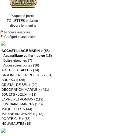
Plaque de porte -
TOILETTES en laiton -
décoration marine
Produits associés
Catégories associées
.
ACCASTILLAGE MARIN
->
(58)
Accastillage voilier - porte
(15)
Boites étanches
(7)
Accessoires portes
(36)
ART DE LA TABLE->
(74)
BAROMETRE HORLOGES->
(31)
BUREAU->
(38)
CRISTAL DE SEL->
(20)
DECORATION MARINE->
(491)
JOUETS - JEUX->
(19)
LAMPE PETROMAX->
(119)
LUMINAIRE MARIN->
(173)
MAQUETTES->
(44)
MARINE ANCIENNE->
(118)
PORTE-CLE->
(66)
NOUVEAUTES
(18)
.