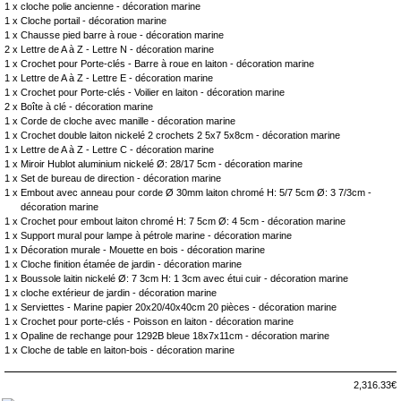
1 x
cloche polie ancienne - décoration marine
1 x
Cloche portail - décoration marine
1 x
Chausse pied barre à roue - décoration marine
2 x
Lettre de A à Z - Lettre N - décoration marine
1 x
Crochet pour Porte-clés - Barre à roue en laiton - décoration marine
1 x
Lettre de A à Z - Lettre E - décoration marine
1 x
Crochet pour Porte-clés - Voilier en laiton - décoration marine
2 x
Boîte à clé - décoration marine
1 x
Corde de cloche avec manille - décoration marine
1 x
Crochet double laiton nickelé 2 crochets 2 5x7 5x8cm - décoration marine
1 x
Lettre de A à Z - Lettre C - décoration marine
1 x
Miroir Hublot aluminium nickelé Ø: 28/17 5cm - décoration marine
1 x
Set de bureau de direction - décoration marine
1 x
Embout avec anneau pour corde Ø 30mm laiton chromé H: 5/7 5cm Ø: 3 7/3cm -
décoration marine
1 x
Crochet pour embout laiton chromé H: 7 5cm Ø: 4 5cm - décoration marine
1 x
Support mural pour lampe à pétrole marine - décoration marine
1 x
Décoration murale - Mouette en bois - décoration marine
1 x
Cloche finition étamée de jardin - décoration marine
1 x
Boussole laitin nickelé Ø: 7 3cm H: 1 3cm avec étui cuir - décoration marine
1 x
cloche extérieur de jardin - décoration marine
1 x
Serviettes - Marine papier 20x20/40x40cm 20 pièces - décoration marine
1 x
Crochet pour porte-clés - Poisson en laiton - décoration marine
1 x
Opaline de rechange pour 1292B bleue 18x7x11cm - décoration marine
1 x
Cloche de table en laiton-bois - décoration marine
2,316.33€