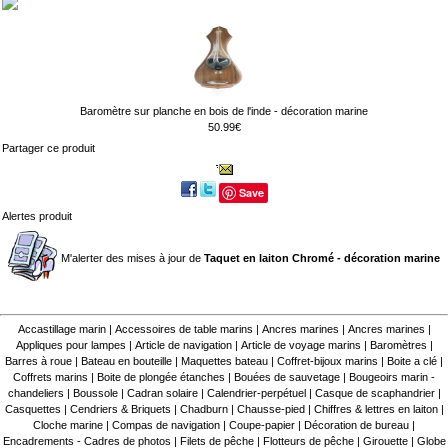
Baromètre sur planche en bois de l'inde - décoration marine
50.99€
Partager ce produit
Save
Alertes produit
M'alerter des mises à jour de
Taquet en laiton Chromé - décoration marine
Accastillage marin
|
Accessoires de table marins
|
Ancres marines
|
Ancres marines
|
Appliques pour lampes
|
Article de navigation
|
Article de voyage marins
|
Baromètres
|
Barres à roue
|
Bateau en bouteille
|
Maquettes bateau
|
Coffret-bijoux marins
|
Boite a clé
|
Coffrets marins
|
Boite de plongée étanches
|
Bouées de sauvetage
|
Bougeoirs marin -
chandeliers
|
Boussole
|
Cadran solaire
|
Calendrier-perpétuel
|
Casque de scaphandrier
|
Casquettes
|
Cendriers & Briquets
|
Chadburn
|
Chausse-pied
|
Chiffres & lettres en laiton
|
Cloche marine
|
Compas de navigation
|
Coupe-papier
|
Décoration de bureau
|
Encadrements - Cadres de photos
|
Filets de pêche
|
Flotteurs de pêche
|
Girouette
|
Globe