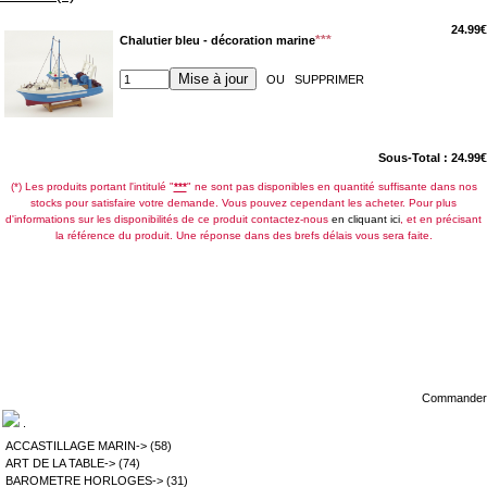
24.99€
***
Chalutier bleu - décoration marine
Mise à jour
OU
SUPPRIMER
Sous-Total : 24.99€
(*) Les produits portant l'intitulé "
***
" ne sont pas disponibles en quantité suffisante dans nos
stocks pour satisfaire votre demande. Vous pouvez cependant les acheter. Pour plus
d'informations sur les disponibilités de ce produit contactez-nous
en cliquant ici
, et en précisant
la référence du produit. Une réponse dans des brefs délais vous sera faite.
Les conditions de livraison de ces articles sont de quelques jours (3 à 5
selon nos fournisseurs) mais peuvent toutefois atteindre des durées
plus importantes en cas de rupture de stock. (plusieurs mois.
TOUTEFOIS dans ce dernier cas, nous vous tiendrons informés par e-
mail)
Commander
.
ACCASTILLAGE MARIN->
(58)
ART DE LA TABLE->
(74)
BAROMETRE HORLOGES->
(31)