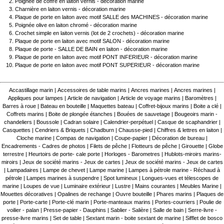
Poignée de coffre en laiton vernis - décoration marine
Charnière en laiton vernis - décoration marine
Plaque de porte en laiton avec motif SALLE des MACHINES - décoration marine
Poignée olive en laiton chromé - décoration marine
Crochet simple en laiton vernis (lot de 2 crochets) - décoration marine
Plaque de porte en laiton avec motif SALON - décoration marine
Plaque de porte - SALLE DE BAIN en laiton - décoration marine
Plaque de porte en laiton avec motif PONT INFERIEUR - décoration marine
Plaque de porte en laiton avec motif PONT SUPERIEUR - décoration marine
Accastillage marin
|
Accessoires de table marins
|
Ancres marines
|
Ancres marines
|
Appliques pour lampes
|
Article de navigation
|
Article de voyage marins
|
Baromètres
|
Barres à roue
|
Bateau en bouteille
|
Maquettes bateau
|
Coffret-bijoux marins
|
Boite a clé
|
Coffrets marins
|
Boite de plongée étanches
|
Bouées de sauvetage
|
Bougeoirs marin -
chandeliers
|
Boussole
|
Cadran solaire
|
Calendrier-perpétuel
|
Casque de scaphandrier
|
Casquettes
|
Cendriers & Briquets
|
Chadburn
|
Chausse-pied
|
Chiffres & lettres en laiton
|
Cloche marine
|
Compas de navigation
|
Coupe-papier
|
Décoration de bureau
|
Encadrements - Cadres de photos
|
Filets de pêche
|
Flotteurs de pêche
|
Girouette
|
Globe
terrestre
|
Heurtoirs de porte- cale porte
|
Horloges - Barometres
|
Hublots-miroirs marins-
miroirs
|
Jeux de société marins - Jeux de cartes
|
Jeux de société marins - Jeux de cartes
|
Lampadaires
|
Lampe de chevet
|
Lampe marine
|
Lampes à pétrole marine - Réchaud à
pétrole
|
Lampes marines à suspendre
|
Spot lumineux
|
Longues-vues et télescopes de
marine
|
Loupes de vue
|
Luminaire extérieur
|
Lustre
|
Mains courantes
|
Meubles Marine
|
Mouettes décoratives
|
Opalines de rechange
|
Ouvre bouteille
|
Phares marins
|
Plaques de
porte
|
Porte-carte
|
Porte-clé marin
|
Porte-manteaux marins
|
Portes-courriers
|
Poulie de
voilier - palan
|
Presse-papier - Dauphins
|
Sablier - Salière
|
Salle de bain
|
Serre-livre -
presse-livre marins
|
Set de table
|
Sextant marin - boite sextant de marine
|
Sifflet de bosco