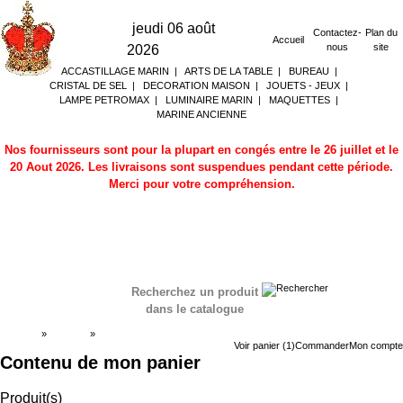
jeudi 06 août
Contactez-
Plan du
Accueil
nous
site
2026
ACCASTILLAGE MARIN
|
ARTS DE LA TABLE
|
BUREAU
|
CRISTAL DE SEL
|
DECORATION MAISON
|
JOUETS - JEUX
|
LAMPE PETROMAX
|
LUMINAIRE MARIN
|
MAQUETTES
|
MARINE ANCIENNE
Nos fournisseurs sont pour la plupart en congés entre le 26 juillet et le
20 Aout 2026. Les livraisons sont suspendues pendant cette période.
Merci pour votre compréhension.
Recherchez un produit
dans le catalogue
Accueil
»
Boutique
»
Panier
Voir panier (1)
Commander
Mon compte
Contenu de mon panier
Produit(s)