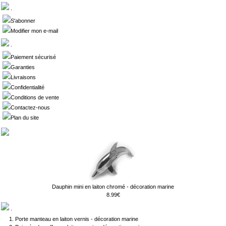
.
S'abonner
Modifier mon e-mail
.
Paiement sécurisé
Garanties
Livraisons
Confidentialité
Conditions de vente
Contactez-nous
Plan du site
Dauphin mini en laiton chromé - décoration marine
8.99€
.
Porte manteau en laiton vernis - décoration marine