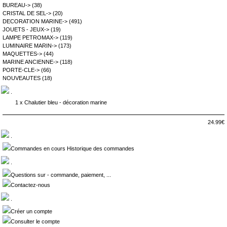
BUREAU->
(38)
CRISTAL DE SEL->
(20)
DECORATION MARINE->
(491)
JOUETS - JEUX->
(19)
LAMPE PETROMAX->
(119)
LUMINAIRE MARIN->
(173)
MAQUETTES->
(44)
MARINE ANCIENNE->
(118)
PORTE-CLE->
(66)
NOUVEAUTES
(18)
.
1 x
Chalutier bleu - décoration marine
24.99€
.
Commandes en cours Historique des commandes
.
Questions sur - commande, paiement, ...
Contactez-nous
.
Créer un compte
Consulter le compte