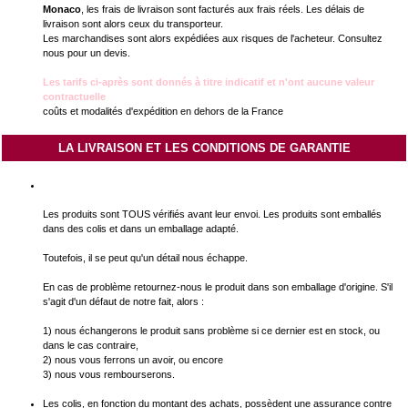
Monaco
, les frais de livraison sont facturés aux frais réels. Les délais de
livraison sont alors ceux du transporteur.
Les marchandises sont alors expédiées aux risques de l'acheteur. Consultez
nous pour un devis.
Les tarifs ci-après sont donnés à titre indicatif et n'ont aucune valeur
contractuelle
coûts et modalités d'expédition en dehors de la France
LA LIVRAISON ET LES CONDITIONS DE GARANTIE
Notre objectif est de vous satisfaire.
Les produits sont TOUS vérifiés avant leur envoi. Les produits sont emballés
dans des colis et dans un emballage adapté.
Toutefois, il se peut qu'un détail nous échappe.
En cas de problème retournez-nous le produit dans son emballage d'origine. S'il
s'agit d'un défaut de notre fait, alors :
1) nous échangerons le produit sans problème si ce dernier est en stock, ou
dans le cas contraire,
2) nous vous ferrons un avoir, ou encore
3) nous vous rembourserons.
Les colis, en fonction du montant des achats, possèdent une assurance contre