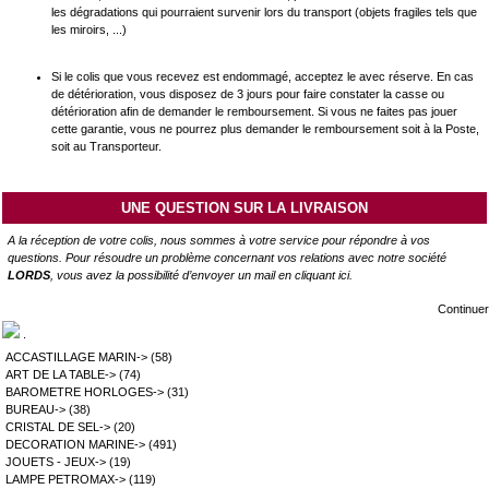
les dégradations qui pourraient survenir lors du transport (objets fragiles tels que
les miroirs, ...)
Si le colis que vous recevez est endommagé, acceptez le avec réserve. En cas
de détérioration, vous disposez de 3 jours pour faire constater la casse ou
détérioration afin de demander le remboursement. Si vous ne faites pas jouer
cette garantie, vous ne pourrez plus demander le remboursement soit à la Poste,
soit au Transporteur.
UNE QUESTION SUR LA LIVRAISON
A la réception de votre colis, nous sommes à votre service pour répondre à vos
questions. Pour résoudre un problème concernant vos relations avec notre société
LORDS
, vous avez la possibilité d’envoyer un mail en
cliquant ici
.
Continuer
.
ACCASTILLAGE MARIN->
(58)
ART DE LA TABLE->
(74)
BAROMETRE HORLOGES->
(31)
BUREAU->
(38)
CRISTAL DE SEL->
(20)
DECORATION MARINE->
(491)
JOUETS - JEUX->
(19)
LAMPE PETROMAX->
(119)