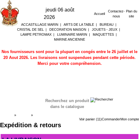
jeudi 06 août
Contactez-
Plan du
Accueil
nous
site
2026
ACCASTILLAGE MARIN
|
ARTS DE LA TABLE
|
BUREAU
|
CRISTAL DE SEL
|
DECORATION MAISON
|
JOUETS - JEUX
|
LAMPE PETROMAX
|
LUMINAIRE MARIN
|
MAQUETTES
|
MARINE ANCIENNE
Nos fournisseurs sont pour la plupart en congés entre le 26 juillet et le
20 Aout 2026. Les livraisons sont suspendues pendant cette période.
Merci pour votre compréhension.
Recherchez un produit
dans le catalogue
Accueil
»
Boutique
»
Expédition & retours
Voir panier (11)
Commander
Mon compte
Expédition & retours