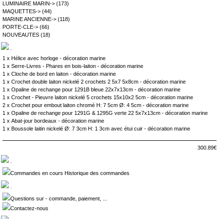
LUMINAIRE MARIN->
(173)
MAQUETTES->
(44)
MARINE ANCIENNE->
(118)
PORTE-CLE->
(66)
NOUVEAUTES
(18)
.
1 x
Hélice avec horloge - décoration marine
1 x
Serre-Livres - Phares en bois-laiton - décoration marine
1 x
Cloche de bord en laiton - décoration marine
1 x
Crochet double laiton nickelé 2 crochets 2 5x7 5x8cm - décoration marine
1 x
Opaline de rechange pour 1291B bleue 22x7x13cm - décoration marine
1 x
Crochet - Pieuvre laiton nickelé 5 crochets 15x10x2 5cm - décoration marine
2 x
Crochet pour embout laiton chromé H: 7 5cm Ø: 4 5cm - décoration marine
1 x
Opaline de rechange pour 1291G & 1295G verte 22 5x7x13cm - décoration marine
1 x
Abat-jour bordeaux - décoration marine
1 x
Boussole laitin nickelé Ø: 7 3cm H: 1 3cm avec étui cuir - décoration marine
300.89€
.
Commandes en cours Historique des commandes
.
Questions sur - commande, paiement, ...
Contactez-nous