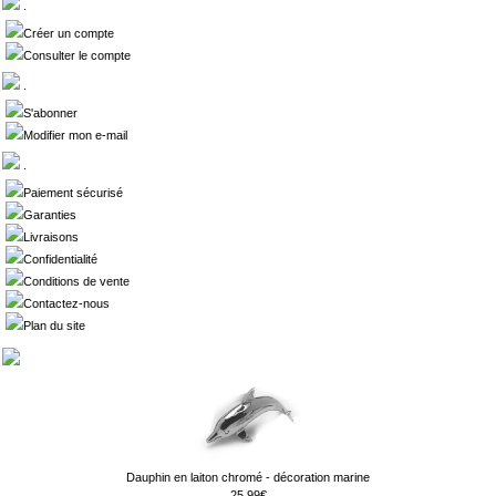
.
Créer un compte
Consulter le compte
.
S'abonner
Modifier mon e-mail
.
Paiement sécurisé
Garanties
Livraisons
Confidentialité
Conditions de vente
Contactez-nous
Plan du site
Dauphin en laiton chromé - décoration marine
25.99€