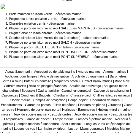
.
Porte manteau en laiton vernis - décoration marine
Poignée de coffre en laiton vernis - décoration marine
Charnière en laiton vernis - décoration marine
Plaque de porte en laiton avec motif SALLE des MACHINES - décoration marine
Poignée olive en laiton chromé - décoration marine
Crochet simple en laiton vernis (lot de 2 crochets) - décoration marine
Plaque de porte en laiton avec motif SALON - décoration marine
Plaque de porte - SALLE DE BAIN en laiton - décoration marine
Plaque de porte en laiton avec motif PONT INFERIEUR - décoration marine
Plaque de porte en laiton avec motif PONT SUPERIEUR - décoration marine
Accastillage marin
|
Accessoires de table marins
|
Ancres marines
|
Ancres marines
|
Appliques pour lampes
|
Article de navigation
|
Article de voyage marins
|
Baromètres
|
Barres à roue
|
Bateau en bouteille
|
Maquettes bateau
|
Coffret-bijoux marins
|
Boite a clé
|
Coffrets marins
|
Boite de plongée étanches
|
Bouées de sauvetage
|
Bougeoirs marin -
chandeliers
|
Boussole
|
Cadran solaire
|
Calendrier-perpétuel
|
Casque de scaphandrier
|
Casquettes
|
Cendriers & Briquets
|
Chadburn
|
Chausse-pied
|
Chiffres & lettres en laiton
|
Cloche marine
|
Compas de navigation
|
Coupe-papier
|
Décoration de bureau
|
Encadrements - Cadres de photos
|
Filets de pêche
|
Flotteurs de pêche
|
Girouette
|
Globe
terrestre
|
Heurtoirs de porte- cale porte
|
Horloges - Barometres
|
Hublots-miroirs marins-
miroirs
|
Jeux de société marins - Jeux de cartes
|
Jeux de société marins - Jeux de cartes
|
Lampadaires
|
Lampe de chevet
|
Lampe marine
|
Lampes à pétrole marine - Réchaud à
pétrole
|
Lampes marines à suspendre
|
Spot lumineux
|
Longues-vues et télescopes de
marine
|
Loupes de vue
|
Luminaire extérieur
|
Lustre
|
Mains courantes
|
Meubles Marine
|