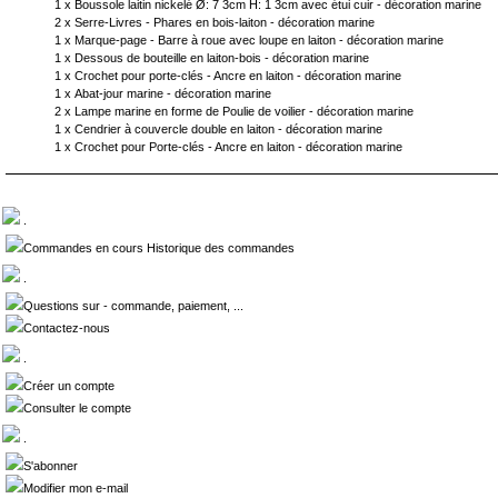
1 x
Boussole laitin nickelé Ø: 7 3cm H: 1 3cm avec étui cuir - décoration marine
2 x
Serre-Livres - Phares en bois-laiton - décoration marine
1 x
Marque-page - Barre à roue avec loupe en laiton - décoration marine
1 x
Dessous de bouteille en laiton-bois - décoration marine
1 x
Crochet pour porte-clés - Ancre en laiton - décoration marine
1 x
Abat-jour marine - décoration marine
2 x
Lampe marine en forme de Poulie de voilier - décoration marine
1 x
Cendrier à couvercle double en laiton - décoration marine
1 x
Crochet pour Porte-clés - Ancre en laiton - décoration marine
.
Commandes en cours Historique des commandes
.
Questions sur - commande, paiement, ...
Contactez-nous
.
Créer un compte
Consulter le compte
.
S'abonner
Modifier mon e-mail