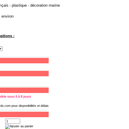
nçais - plastique - décoration marine
 environ
ptions :
ible sous 5 à 8 jours
rds.com
pour disponibilités et délais