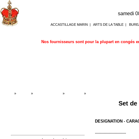
samedi 0
ACCASTILLAGE MARIN
|
ARTS DE LA TABLE
|
BURE
Nos fournisseurs sont pour la plupart en congés en
Accueil
»
Boutique
»
ART DE LA TABLE
»
Set de table
»
Set de table
Set de 
DESIGNATION - CARA
-------------------------