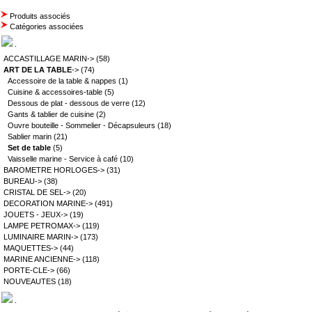
Produits associés
Catégories associées
.
ACCASTILLAGE MARIN->
(58)
ART DE LA TABLE
->
(74)
Accessoire de la table & nappes
(1)
Cuisine & accessoires-table
(5)
Dessous de plat - dessous de verre
(12)
Gants & tablier de cuisine
(2)
Ouvre bouteille - Sommelier - Décapsuleurs
(18)
Sablier marin
(21)
Set de table
(5)
Vaisselle marine - Service à café
(10)
BAROMETRE HORLOGES->
(31)
BUREAU->
(38)
CRISTAL DE SEL->
(20)
DECORATION MARINE->
(491)
JOUETS - JEUX->
(19)
LAMPE PETROMAX->
(119)
LUMINAIRE MARIN->
(173)
MAQUETTES->
(44)
MARINE ANCIENNE->
(118)
PORTE-CLE->
(66)
NOUVEAUTES
(18)
.