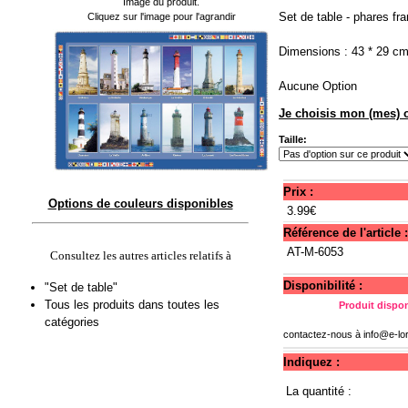
Image du produit.
Set de table - phares fra
Cliquez sur l'image pour l'agrandir
Dimensions : 43 * 29 cm
Aucune Option
Je choisis mon (mes) o
Taille:
Prix :
Options de couleurs disponibles
3.99€
Référence de l'article :
AT-M-6053
Consultez les autres articles relatifs à
Disponibilité :
"Set de table"
Tous les produits dans toutes les
Produit dispon
catégories
contactez-nous à
info@e-lo
Indiquez :
La quantité :