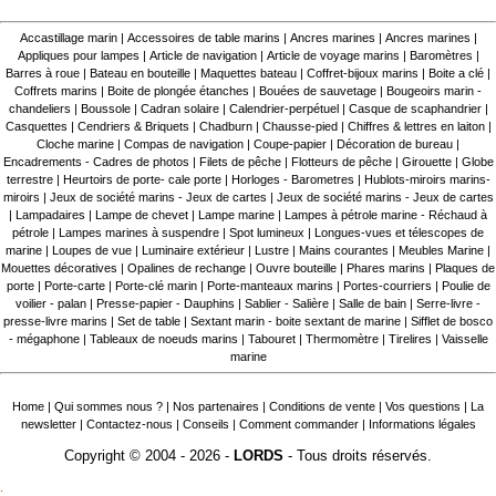
Accastillage marin
|
Accessoires de table marins
|
Ancres marines
|
Ancres marines
|
Appliques pour lampes
|
Article de navigation
|
Article de voyage marins
|
Baromètres
|
Barres à roue
|
Bateau en bouteille
|
Maquettes bateau
|
Coffret-bijoux marins
|
Boite a clé
|
Coffrets marins
|
Boite de plongée étanches
|
Bouées de sauvetage
|
Bougeoirs marin -
chandeliers
|
Boussole
|
Cadran solaire
|
Calendrier-perpétuel
|
Casque de scaphandrier
|
Casquettes
|
Cendriers & Briquets
|
Chadburn
|
Chausse-pied
|
Chiffres & lettres en laiton
|
Cloche marine
|
Compas de navigation
|
Coupe-papier
|
Décoration de bureau
|
Encadrements - Cadres de photos
|
Filets de pêche
|
Flotteurs de pêche
|
Girouette
|
Globe
terrestre
|
Heurtoirs de porte- cale porte
|
Horloges - Barometres
|
Hublots-miroirs marins-
miroirs
|
Jeux de société marins - Jeux de cartes
|
Jeux de société marins - Jeux de cartes
|
Lampadaires
|
Lampe de chevet
|
Lampe marine
|
Lampes à pétrole marine - Réchaud à
pétrole
|
Lampes marines à suspendre
|
Spot lumineux
|
Longues-vues et télescopes de
marine
|
Loupes de vue
|
Luminaire extérieur
|
Lustre
|
Mains courantes
|
Meubles Marine
|
Mouettes décoratives
|
Opalines de rechange
|
Ouvre bouteille
|
Phares marins
|
Plaques de
porte
|
Porte-carte
|
Porte-clé marin
|
Porte-manteaux marins
|
Portes-courriers
|
Poulie de
voilier - palan
|
Presse-papier - Dauphins
|
Sablier - Salière
|
Salle de bain
|
Serre-livre -
presse-livre marins
|
Set de table
|
Sextant marin - boite sextant de marine
|
Sifflet de bosco
- mégaphone
|
Tableaux de noeuds marins
|
Tabouret
|
Thermomètre
|
Tirelires
|
Vaisselle
marine
Home
|
Qui sommes nous ?
|
Nos partenaires
|
Conditions de vente
|
Vos questions
|
La
newsletter
|
Contactez-nous
|
Conseils
|
Comment commander
|
Informations légales
Copyright © 2004 - 2026 -
LORDS
- Tous droits réservés.
.