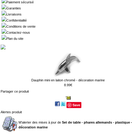
Paiement sécurisé
Garanties
Livraisons
Confidentialité
Conditions de vente
Contactez-nous
Plan du site
Dauphin mini en laiton chromé - décoration marine
8.99€
Partager ce produit
Save
Alertes produit
M'alerter des mises à jour de
Set de table - phares allemands - plastique -
décoration marine