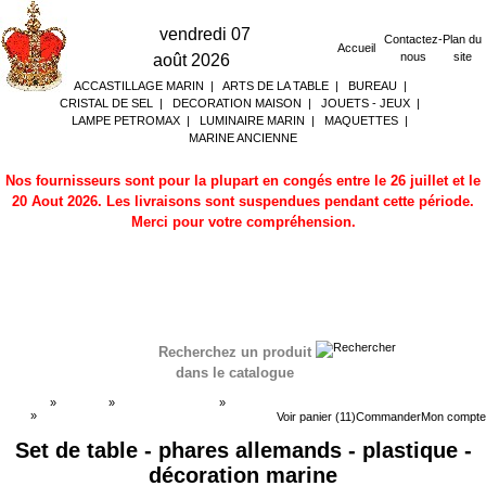
vendredi 07
Contactez-
Plan du
Accueil
nous
site
août 2026
ACCASTILLAGE MARIN
|
ARTS DE LA TABLE
|
BUREAU
|
CRISTAL DE SEL
|
DECORATION MAISON
|
JOUETS - JEUX
|
LAMPE PETROMAX
|
LUMINAIRE MARIN
|
MAQUETTES
|
MARINE ANCIENNE
Nos fournisseurs sont pour la plupart en congés entre le 26 juillet et le
20 Aout 2026. Les livraisons sont suspendues pendant cette période.
Merci pour votre compréhension.
Recherchez un produit
dans le catalogue
Accueil
»
Boutique
»
ART DE LA TABLE
»
Set de
table
»
Set de table
Voir panier (11)
Commander
Mon compte
Set de table - phares allemands - plastique -
décoration marine