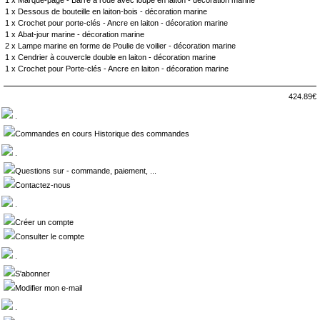
1 x
Marque-page - Barre à roue avec loupe en laiton - décoration marine
1 x
Dessous de bouteille en laiton-bois - décoration marine
1 x
Crochet pour porte-clés - Ancre en laiton - décoration marine
1 x
Abat-jour marine - décoration marine
2 x
Lampe marine en forme de Poulie de voilier - décoration marine
1 x
Cendrier à couvercle double en laiton - décoration marine
1 x
Crochet pour Porte-clés - Ancre en laiton - décoration marine
424.89€
.
Commandes en cours Historique des commandes
.
Questions sur - commande, paiement, ...
Contactez-nous
.
Créer un compte
Consulter le compte
.
S'abonner
Modifier mon e-mail
.