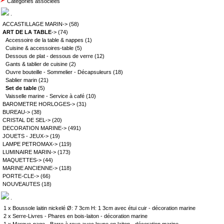
Catégories associées
.
ACCASTILLAGE MARIN->
(58)
ART DE LA TABLE
->
(74)
Accessoire de la table & nappes
(1)
Cuisine & accessoires-table
(5)
Dessous de plat - dessous de verre
(12)
Gants & tablier de cuisine
(2)
Ouvre bouteille - Sommelier - Décapsuleurs
(18)
Sablier marin
(21)
Set de table
(5)
Vaisselle marine - Service à café
(10)
BAROMETRE HORLOGES->
(31)
BUREAU->
(38)
CRISTAL DE SEL->
(20)
DECORATION MARINE->
(491)
JOUETS - JEUX->
(19)
LAMPE PETROMAX->
(119)
LUMINAIRE MARIN->
(173)
MAQUETTES->
(44)
MARINE ANCIENNE->
(118)
PORTE-CLE->
(66)
NOUVEAUTES
(18)
.
1 x
Boussole laitin nickelé Ø: 7 3cm H: 1 3cm avec étui cuir - décoration marine
2 x
Serre-Livres - Phares en bois-laiton - décoration marine