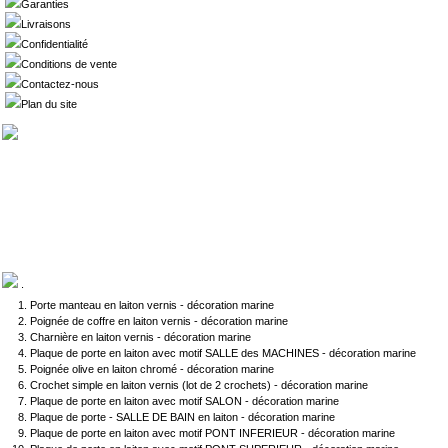
Garanties
Livraisons
Confidentialité
Conditions de vente
Contactez-nous
Plan du site
.
Porte manteau en laiton vernis - décoration marine
Poignée de coffre en laiton vernis - décoration marine
Charnière en laiton vernis - décoration marine
Plaque de porte en laiton avec motif SALLE des MACHINES - décoration marine
Poignée olive en laiton chromé - décoration marine
Crochet simple en laiton vernis (lot de 2 crochets) - décoration marine
Plaque de porte en laiton avec motif SALON - décoration marine
Plaque de porte - SALLE DE BAIN en laiton - décoration marine
Plaque de porte en laiton avec motif PONT INFERIEUR - décoration marine