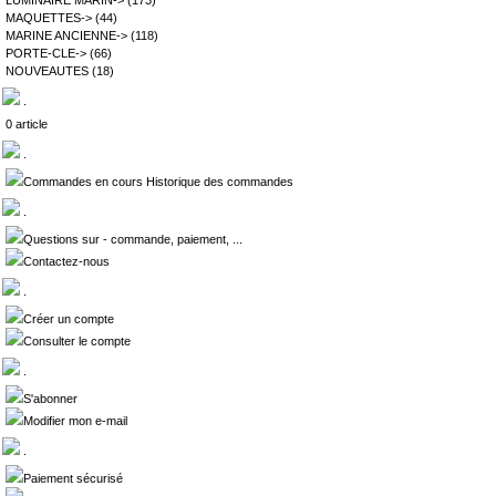
LUMINAIRE MARIN->
(173)
MAQUETTES->
(44)
MARINE ANCIENNE->
(118)
PORTE-CLE->
(66)
NOUVEAUTES
(18)
.
0 article
.
Commandes en cours Historique des commandes
.
Questions sur - commande, paiement, ...
Contactez-nous
.
Créer un compte
Consulter le compte
.
S'abonner
Modifier mon e-mail
.
Paiement sécurisé