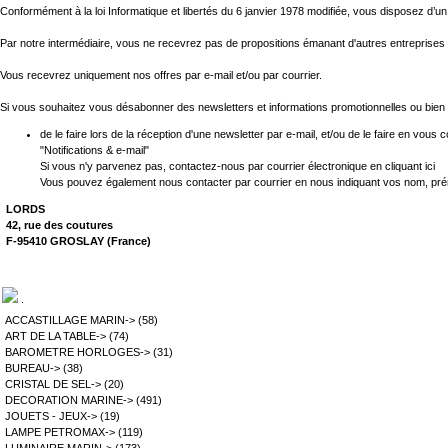
Conformément à la loi Informatique et libertés du 6 janvier 1978 modifiée, vous disposez d’un
Par notre intermédiaire, vous ne recevrez pas de propositions émanant d'autres entreprise
Vous recevrez uniquement nos offres par e-mail et/ou par courrier.
Si vous souhaitez vous désabonner des newsletters et informations promotionnelles ou bien ne
de le faire lors de la réception d'une newsletter par e-mail, et/ou de le faire en vou
"Notifications & e-mail"
Si vous n'y parvenez pas, contactez-nous par courrier électronique
en cliquant ici
Vous pouvez également nous contacter par courrier en nous indiquant vos nom, préno
LORDS
42, rue des coutures
F-95410 GROSLAY (France)
.
ACCASTILLAGE MARIN->
(58)
ART DE LA TABLE->
(74)
BAROMETRE HORLOGES->
(31)
BUREAU->
(38)
CRISTAL DE SEL->
(20)
DECORATION MARINE->
(491)
JOUETS - JEUX->
(19)
LAMPE PETROMAX->
(119)