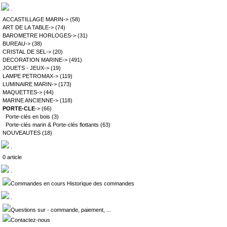
.
ACCASTILLAGE MARIN->
(58)
ART DE LA TABLE->
(74)
BAROMETRE HORLOGES->
(31)
BUREAU->
(38)
CRISTAL DE SEL->
(20)
DECORATION MARINE->
(491)
JOUETS - JEUX->
(19)
LAMPE PETROMAX->
(119)
LUMINAIRE MARIN->
(173)
MAQUETTES->
(44)
MARINE ANCIENNE->
(118)
PORTE-CLE
->
(66)
Porte-clés en bois
(3)
Porte-clés marin & Porte-clés flottants
(63)
NOUVEAUTES
(18)
.
0 article
.
Commandes en cours Historique des commandes
.
Questions sur - commande, paiement, ...
Contactez-nous