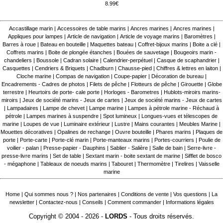
8.99€
Accastillage marin
|
Accessoires de table marins
|
Ancres marines
|
Ancres marines
|
Appliques pour lampes
|
Article de navigation
|
Article de voyage marins
|
Baromètres
|
Barres à roue
|
Bateau en bouteille
|
Maquettes bateau
|
Coffret-bijoux marins
|
Boite a clé
|
Coffrets marins
|
Boite de plongée étanches
|
Bouées de sauvetage
|
Bougeoirs marin -
chandeliers
|
Boussole
|
Cadran solaire
|
Calendrier-perpétuel
|
Casque de scaphandrier
|
Casquettes
|
Cendriers & Briquets
|
Chadburn
|
Chausse-pied
|
Chiffres & lettres en laiton
|
Cloche marine
|
Compas de navigation
|
Coupe-papier
|
Décoration de bureau
|
Encadrements - Cadres de photos
|
Filets de pêche
|
Flotteurs de pêche
|
Girouette
|
Globe
terrestre
|
Heurtoirs de porte- cale porte
|
Horloges - Barometres
|
Hublots-miroirs marins-
miroirs
|
Jeux de société marins - Jeux de cartes
|
Jeux de société marins - Jeux de cartes
|
Lampadaires
|
Lampe de chevet
|
Lampe marine
|
Lampes à pétrole marine - Réchaud à
pétrole
|
Lampes marines à suspendre
|
Spot lumineux
|
Longues-vues et télescopes de
marine
|
Loupes de vue
|
Luminaire extérieur
|
Lustre
|
Mains courantes
|
Meubles Marine
|
Mouettes décoratives
|
Opalines de rechange
|
Ouvre bouteille
|
Phares marins
|
Plaques de
porte
|
Porte-carte
|
Porte-clé marin
|
Porte-manteaux marins
|
Portes-courriers
|
Poulie de
voilier - palan
|
Presse-papier - Dauphins
|
Sablier - Salière
|
Salle de bain
|
Serre-livre -
presse-livre marins
|
Set de table
|
Sextant marin - boite sextant de marine
|
Sifflet de bosco
- mégaphone
|
Tableaux de noeuds marins
|
Tabouret
|
Thermomètre
|
Tirelires
|
Vaisselle
marine
Home
|
Qui sommes nous ?
|
Nos partenaires
|
Conditions de vente
|
Vos questions
|
La
newsletter
|
Contactez-nous
|
Conseils
|
Comment commander
|
Informations légales
Copyright © 2004 - 2026 -
LORDS
- Tous droits réservés.