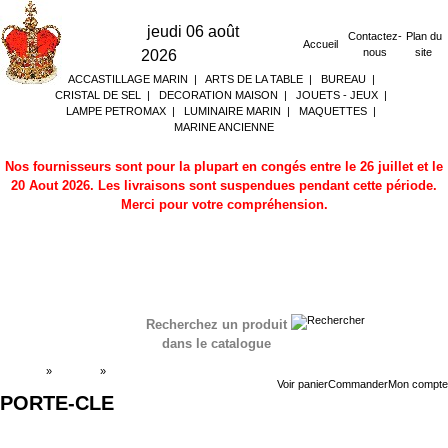
jeudi 06 août
Contactez-
Plan du
Accueil
nous
site
2026
ACCASTILLAGE MARIN
|
ARTS DE LA TABLE
|
BUREAU
|
CRISTAL DE SEL
|
DECORATION MAISON
|
JOUETS - JEUX
|
LAMPE PETROMAX
|
LUMINAIRE MARIN
|
MAQUETTES
|
MARINE ANCIENNE
Nos fournisseurs sont pour la plupart en congés entre le 26 juillet et le
20 Aout 2026. Les livraisons sont suspendues pendant cette période.
Merci pour votre compréhension.
Recherchez un produit
dans le catalogue
Accueil
»
Boutique
»
PORTE-CLE
Voir panier
Commander
Mon compte
PORTE-CLE