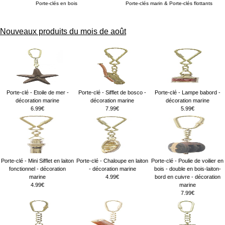
Porte-clés en bois
Porte-clés marin & Porte-clés flottants
Nouveaux produits du mois de août
Porte-clé - Etoile de mer -
Porte-clé - Sifflet de bosco -
Porte-clé - Lampe babord -
décoration marine
décoration marine
décoration marine
6.99€
7.99€
5.99€
Porte-clé - Mini Sifflet en laiton
Porte-clé - Chaloupe en laiton
Porte-clé - Poulie de voilier en
fonctionnel - décoration
- décoration marine
bois - double en bois-laiton-
marine
4.99€
bord en cuivre - décoration
4.99€
marine
7.99€