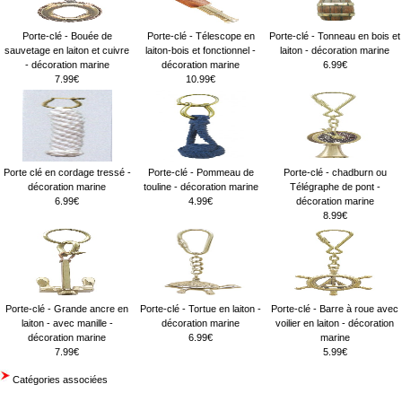
Porte-clé - Bouée de
Porte-clé - Télescope en
Porte-clé - Tonneau en bois et
sauvetage en laiton et cuivre
laiton-bois et fonctionnel -
laiton - décoration marine
- décoration marine
décoration marine
6.99€
7.99€
10.99€
Porte clé en cordage tressé -
Porte-clé - Pommeau de
Porte-clé - chadburn ou
décoration marine
touline - décoration marine
Télégraphe de pont -
6.99€
4.99€
décoration marine
8.99€
Porte-clé - Grande ancre en
Porte-clé - Tortue en laiton -
Porte-clé - Barre à roue avec
laiton - avec manille -
décoration marine
voilier en laiton - décoration
décoration marine
6.99€
marine
7.99€
5.99€
Catégories associées