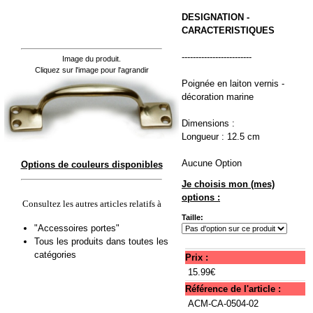
DESIGNATION -
CARACTERISTIQUES
-------------------------
Image du produit.
Cliquez sur l'image pour l'agrandir
Poignée en laiton vernis -
décoration marine
Dimensions :
Longueur : 12.5 cm
Aucune Option
Options de couleurs disponibles
Je choisis mon (mes)
options :
Consultez les autres articles relatifs à
Taille:
"Accessoires portes"
Tous les produits dans toutes les
catégories
Prix :
15.99€
Référence de l'article :
ACM-CA-0504-02