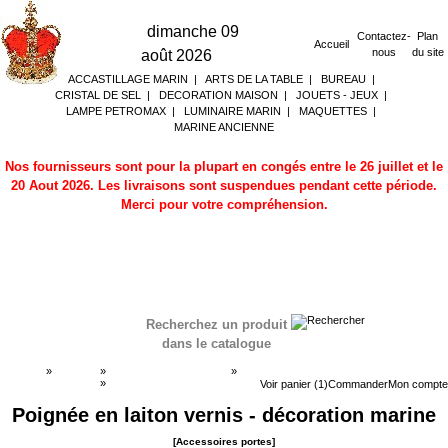
dimanche 09
Contactez-
Plan
Accueil
nous
du site
août 2026
ACCASTILLAGE MARIN
|
ARTS DE LA TABLE
|
BUREAU
|
CRISTAL DE SEL
|
DECORATION MAISON
|
JOUETS - JEUX
|
LAMPE PETROMAX
|
LUMINAIRE MARIN
|
MAQUETTES
|
MARINE ANCIENNE
Nos fournisseurs sont pour la plupart en congés entre le 26 juillet et le
20 Aout 2026. Les livraisons sont suspendues pendant cette période.
Merci pour votre compréhension.
Recherchez un produit
dans le catalogue
Accueil
»
Boutique
»
ACCASTILLAGE MARIN
»
Accessoires portes
»
Accessoires portes
Voir panier (1)
Commander
Mon compte
Poignée en laiton vernis - décoration marine
[Accessoires portes]