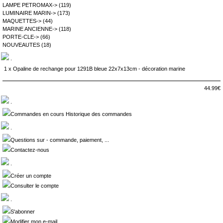
LAMPE PETROMAX->
(119)
LUMINAIRE MARIN->
(173)
MAQUETTES->
(44)
MARINE ANCIENNE->
(118)
PORTE-CLE->
(66)
NOUVEAUTES
(18)
.
1 x
Opaline de rechange pour 1291B bleue 22x7x13cm - décoration marine
44.99€
.
Commandes en cours Historique des commandes
.
Questions sur - commande, paiement, ...
Contactez-nous
.
Créer un compte
Consulter le compte
.
S'abonner
Modifier mon e-mail