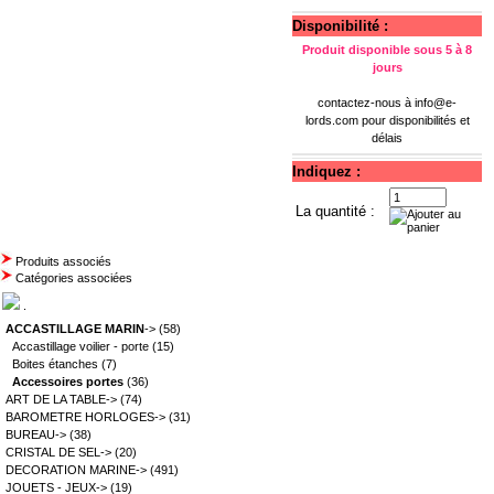
Disponibilité :
Produit disponible sous 5 à 8
jours
contactez-nous à
info@e-
lords.com
pour disponibilités et
délais
Indiquez :
La quantité :
Produits associés
Catégories associées
.
ACCASTILLAGE MARIN
->
(58)
Accastillage voilier - porte
(15)
Boites étanches
(7)
Accessoires portes
(36)
ART DE LA TABLE->
(74)
BAROMETRE HORLOGES->
(31)
BUREAU->
(38)
CRISTAL DE SEL->
(20)
DECORATION MARINE->
(491)
JOUETS - JEUX->
(19)