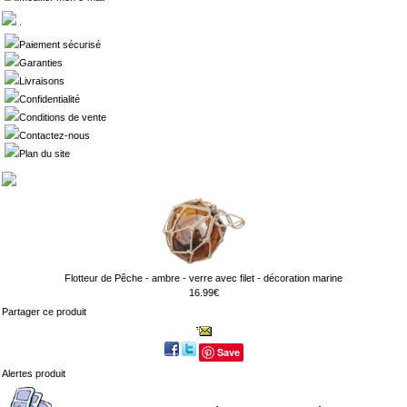
.
Paiement sécurisé
Garanties
Livraisons
Confidentialité
Conditions de vente
Contactez-nous
Plan du site
Flotteur de Pêche - ambre - verre avec filet - décoration marine
16.99€
Partager ce produit
Save
Alertes produit