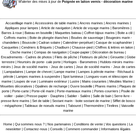
M'alerter des mises à jour de
Poignée en laiton vernis - décoration marine
Accastillage marin
|
Accessoires de table marins
|
Ancres marines
|
Ancres marines
|
Appliques pour lampes
|
Article de navigation
|
Article de voyage marins
|
Baromètres
|
Barres à roue
|
Bateau en bouteille
|
Maquettes bateau
|
Coffret-bijoux marins
|
Boite a clé
|
Coffrets marins
|
Boite de plongée étanches
|
Bouées de sauvetage
|
Bougeoirs marin -
chandeliers
|
Boussole
|
Cadran solaire
|
Calendrier-perpétuel
|
Casque de scaphandrier
|
Casquettes
|
Cendriers & Briquets
|
Chadburn
|
Chausse-pied
|
Chiffres & lettres en laiton
|
Cloche marine
|
Compas de navigation
|
Coupe-papier
|
Décoration de bureau
|
Encadrements - Cadres de photos
|
Filets de pêche
|
Flotteurs de pêche
|
Girouette
|
Globe
terrestre
|
Heurtoirs de porte- cale porte
|
Horloges - Barometres
|
Hublots-miroirs marins-
miroirs
|
Jeux de société marins - Jeux de cartes
|
Jeux de société marins - Jeux de cartes
|
Lampadaires
|
Lampe de chevet
|
Lampe marine
|
Lampes à pétrole marine - Réchaud à
pétrole
|
Lampes marines à suspendre
|
Spot lumineux
|
Longues-vues et télescopes de
marine
|
Loupes de vue
|
Luminaire extérieur
|
Lustre
|
Mains courantes
|
Meubles Marine
|
Mouettes décoratives
|
Opalines de rechange
|
Ouvre bouteille
|
Phares marins
|
Plaques de
porte
|
Porte-carte
|
Porte-clé marin
|
Porte-manteaux marins
|
Portes-courriers
|
Poulie de
voilier - palan
|
Presse-papier - Dauphins
|
Sablier - Salière
|
Salle de bain
|
Serre-livre -
presse-livre marins
|
Set de table
|
Sextant marin - boite sextant de marine
|
Sifflet de bosco
- mégaphone
|
Tableaux de noeuds marins
|
Tabouret
|
Thermomètre
|
Tirelires
|
Vaisselle
marine
Home
|
Qui sommes nous ?
|
Nos partenaires
|
Conditions de vente
|
Vos questions
|
La
newsletter
|
Contactez-nous
|
Conseils
|
Comment commander
|
Informations légales