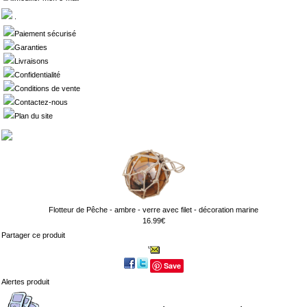
.
Paiement sécurisé
Garanties
Livraisons
Confidentialité
Conditions de vente
Contactez-nous
Plan du site
Flotteur de Pêche - ambre - verre avec filet - décoration marine
16.99€
Partager ce produit
Save
Alertes produit