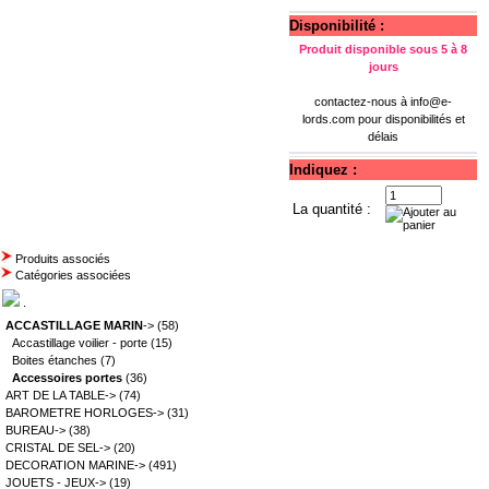
Disponibilité :
Produit disponible sous 5 à 8
jours
contactez-nous à
info@e-
lords.com
pour disponibilités et
délais
Indiquez :
La quantité :
Produits associés
Catégories associées
.
ACCASTILLAGE MARIN
->
(58)
Accastillage voilier - porte
(15)
Boites étanches
(7)
Accessoires portes
(36)
ART DE LA TABLE->
(74)
BAROMETRE HORLOGES->
(31)
BUREAU->
(38)
CRISTAL DE SEL->
(20)
DECORATION MARINE->
(491)
JOUETS - JEUX->
(19)