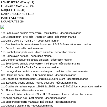
LAMPE PETROMAX->
(119)
LUMINAIRE MARIN->
(173)
MAQUETTES->
(44)
MARINE ANCIENNE->
(118)
PORTE-CLE->
(66)
NOUVEAUTES
(18)
.
1 x
Boîte à clés en bois avec verre - motif bateau - décoration marine
1 x
Crochet pour Porte-clés - Ancre en laiton - décoration marine
1 x
Chiffre de 0 à 9 - Chiffre 4 - décoration marine
1 x
Crochet double laiton nickelé 2 crochets 2 5x7 5x8cm - décoration marine
1 x
Barre à roue - décoration marine
1 x
Crochet pour porte-clés - Ancre en laiton - décoration marine
1 x
Hélice avec horloge - décoration marine
1 x
Cendrier à couvercle double en laiton - décoration marine
1 x
Boîte à clés en bois avec verre - motif phare - décoration marine
1 x
Chiffre de 0 à 9 - Chiffre 3 - décoration marine
1 x
Horloge dans hublot - mouvement à quartz en laiton - décoration marine
3 x
Plaque de porte - CAPTAIN en bois-laiton - décoration marine
1 x
Opaline de rechange pour 1291B bleue 22x7x13cm - décoration marine
1 x
Bateau de pêche en bois - voiles cousues - décoration marine
1 x
Opaline de rechange pour 1291G & 1295G verte 22 5x7x13cm - décoration marine
3 x
Flotteur bleu - décoration marine
1 x
Boussole laitin nickelé Ø: 7 3cm H: 1 3cm avec étui cuir - décoration marine
1 x
Angle en laiton poli - petit modèle - décoration marine
1 x
Support pour porte manteaux fixé au mur - décoration marine
1 x
Chausse pied manille - décoration marine