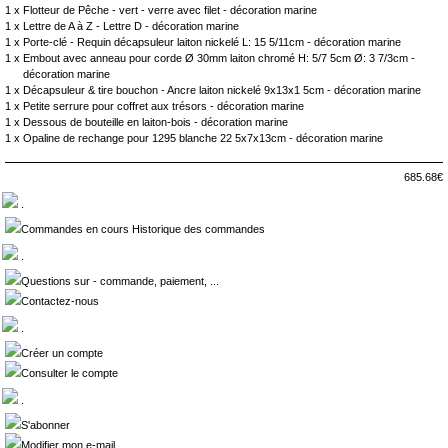
1 x
Flotteur de Pêche - vert - verre avec filet - décoration marine
1 x
Lettre de A à Z - Lettre D - décoration marine
1 x
Porte-clé - Requin décapsuleur laiton nickelé L: 15 5/11cm - décoration marine
1 x
Embout avec anneau pour corde Ø 30mm laiton chromé H: 5/7 5cm Ø: 3 7/3cm -
décoration marine
1 x
Décapsuleur & tire bouchon - Ancre laiton nickelé 9x13x1 5cm - décoration marine
1 x
Petite serrure pour coffret aux trésors - décoration marine
1 x
Dessous de bouteille en laiton-bois - décoration marine
1 x
Opaline de rechange pour 1295 blanche 22 5x7x13cm - décoration marine
685.68€
.
Commandes en cours Historique des commandes
.
Questions sur - commande, paiement, ...
Contactez-nous
.
Créer un compte
Consulter le compte
.
S'abonner
Modifier mon e-mail