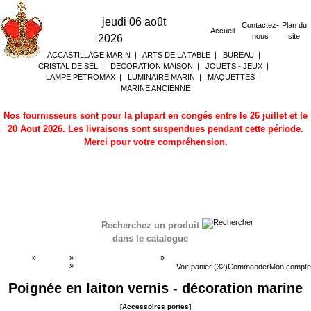
jeudi 06 août
Contactez-
Plan du
Accueil
nous
site
2026
ACCASTILLAGE MARIN
|
ARTS DE LA TABLE
|
BUREAU
|
CRISTAL DE SEL
|
DECORATION MAISON
|
JOUETS - JEUX
|
LAMPE PETROMAX
|
LUMINAIRE MARIN
|
MAQUETTES
|
MARINE ANCIENNE
Nos fournisseurs sont pour la plupart en congés entre le 26 juillet et le
20 Aout 2026. Les livraisons sont suspendues pendant cette période.
Merci pour votre compréhension.
Recherchez un produit
dans le catalogue
Accueil
»
Boutique
»
ACCASTILLAGE MARIN
»
Accessoires portes
»
Accessoires portes
Voir panier (32)
Commander
Mon compte
Poignée en laiton vernis - décoration marine
[Accessoires portes]