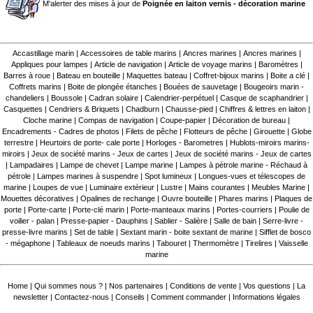
M'alerter des mises à jour de
Poignée en laiton vernis - décoration marine
Accastillage marin
|
Accessoires de table marins
|
Ancres marines
|
Ancres marines
|
Appliques pour lampes
|
Article de navigation
|
Article de voyage marins
|
Baromètres
|
Barres à roue
|
Bateau en bouteille
|
Maquettes bateau
|
Coffret-bijoux marins
|
Boite a clé
|
Coffrets marins
|
Boite de plongée étanches
|
Bouées de sauvetage
|
Bougeoirs marin -
chandeliers
|
Boussole
|
Cadran solaire
|
Calendrier-perpétuel
|
Casque de scaphandrier
|
Casquettes
|
Cendriers & Briquets
|
Chadburn
|
Chausse-pied
|
Chiffres & lettres en laiton
|
Cloche marine
|
Compas de navigation
|
Coupe-papier
|
Décoration de bureau
|
Encadrements - Cadres de photos
|
Filets de pêche
|
Flotteurs de pêche
|
Girouette
|
Globe
terrestre
|
Heurtoirs de porte- cale porte
|
Horloges - Barometres
|
Hublots-miroirs marins-
miroirs
|
Jeux de société marins - Jeux de cartes
|
Jeux de société marins - Jeux de cartes
|
Lampadaires
|
Lampe de chevet
|
Lampe marine
|
Lampes à pétrole marine - Réchaud à
pétrole
|
Lampes marines à suspendre
|
Spot lumineux
|
Longues-vues et télescopes de
marine
|
Loupes de vue
|
Luminaire extérieur
|
Lustre
|
Mains courantes
|
Meubles Marine
|
Mouettes décoratives
|
Opalines de rechange
|
Ouvre bouteille
|
Phares marins
|
Plaques de
porte
|
Porte-carte
|
Porte-clé marin
|
Porte-manteaux marins
|
Portes-courriers
|
Poulie de
voilier - palan
|
Presse-papier - Dauphins
|
Sablier - Salière
|
Salle de bain
|
Serre-livre -
presse-livre marins
|
Set de table
|
Sextant marin - boite sextant de marine
|
Sifflet de bosco
- mégaphone
|
Tableaux de noeuds marins
|
Tabouret
|
Thermomètre
|
Tirelires
|
Vaisselle
marine
Home
|
Qui sommes nous ?
|
Nos partenaires
|
Conditions de vente
|
Vos questions
|
La
newsletter
|
Contactez-nous
|
Conseils
|
Comment commander
|
Informations légales