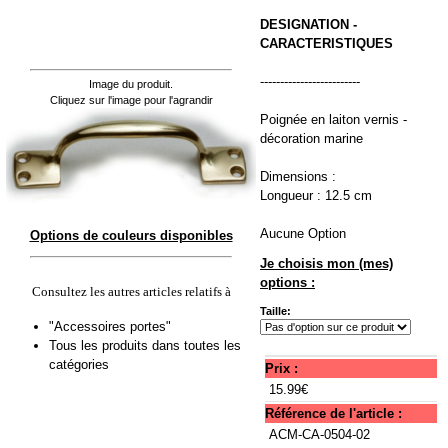
DESIGNATION -
CARACTERISTIQUES
-------------------------
Image du produit.
Cliquez sur l'image pour l'agrandir
Poignée en laiton vernis -
décoration marine
Dimensions :
Longueur : 12.5 cm
Aucune Option
Options de couleurs disponibles
Je choisis mon (mes)
options :
Consultez les autres articles relatifs à
Taille:
"Accessoires portes"
Tous les produits dans toutes les
catégories
Prix :
15.99€
Référence de l'article :
ACM-CA-0504-02