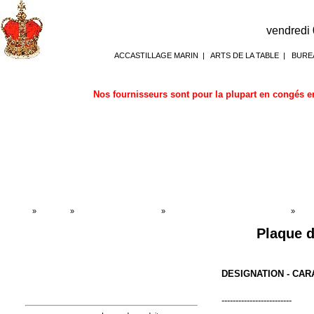
vendredi
ACCASTILLAGE MARIN
|
ARTS DE LA TABLE
|
BURE
Nos fournisseurs sont pour la plupart en congés en
Accueil
»
Boutique
»
DECORATION MARINE
»
Plaques de porte - plaques gravées
»
Plaq
Plaque d
DESIGNATION - CA
-------------------------