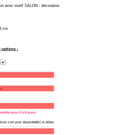
ton avec motif SALON - décoration
 3 cm
 options :
 :
onible sous 5 à 8 jours
lords.com
pour disponibilités et délais