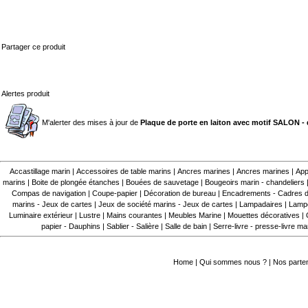
Partager ce produit
Alertes produit
M'alerter des mises à jour de
Plaque de porte en laiton avec motif SALON -
Accastillage marin
|
Accessoires de table marins
|
Ancres marines
|
Ancres marines
|
App
marins
|
Boite de plongée étanches
|
Bouées de sauvetage
|
Bougeoirs marin - chandeliers
Compas de navigation
|
Coupe-papier
|
Décoration de bureau
|
Encadrements - Cadres d
marins - Jeux de cartes
|
Jeux de société marins - Jeux de cartes
|
Lampadaires
|
Lampe
Luminaire extérieur
|
Lustre
|
Mains courantes
|
Meubles Marine
|
Mouettes décoratives
|
papier - Dauphins
|
Sablier - Salière
|
Salle de bain
|
Serre-livre - presse-livre ma
Home
|
Qui sommes nous ?
|
Nos parte
.