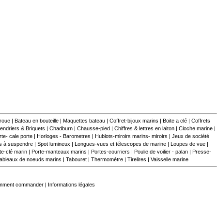
 roue
|
Bateau en bouteille
|
Maquettes bateau
|
Coffret-bijoux marins
|
Boite a clé
|
Coffrets
endriers & Briquets
|
Chadburn
|
Chausse-pied
|
Chiffres & lettres en laiton
|
Cloche marine
|
te- cale porte
|
Horloges - Barometres
|
Hublots-miroirs marins- miroirs
|
Jeux de société
s à suspendre
|
Spot lumineux
|
Longues-vues et télescopes de marine
|
Loupes de vue
|
te-clé marin
|
Porte-manteaux marins
|
Portes-courriers
|
Poulie de voilier - palan
|
Presse-
ableaux de noeuds marins
|
Tabouret
|
Thermomètre
|
Tirelires
|
Vaisselle marine
mment commander
|
Informations légales