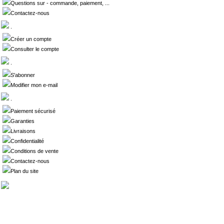
Questions sur - commande, paiement, ...
Contactez-nous
.
Créer un compte
Consulter le compte
.
S'abonner
Modifier mon e-mail
.
Paiement sécurisé
Garanties
Livraisons
Confidentialité
Conditions de vente
Contactez-nous
Plan du site