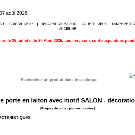
 07 août 2026
AU
|
CRISTAL DE SEL
|
DECORATION MAISON
|
JOUETS - JEUX
|
LAMPE PETR
ANCIENNE
tre le 26 juillet et le 20 Aout 2026. Les livraisons sont suspendues pen
Recherchez un produit dans le catalogue
ues de porte - plaques gravées
e porte en laiton avec motif SALON - décorati
[Plaques de porte - plaques gravées]
RACTERISTIQUES