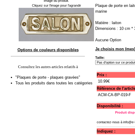
Image du produit.
Plaque de porte en lai
Cliquez sur l'image pour l'agrandir
marine
Matière : laiton
Dimensions : 10 cm *
Aucune Option
Je choisis mon (mes)
Options de couleurs disponibles
Taille:
Consultez les autres articles relatifs à
Prix :
"Plaques de porte - plaques gravées"
10.99€
Tous les produits dans toutes les catégories
Référence de l'article
ACM-CA-BP-019-F
Disponibilité :
Produit disp
contactez-nous à
info@e-
Indiquez :