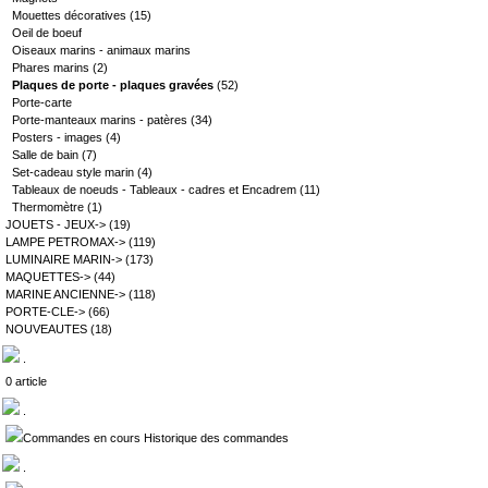
Mouettes décoratives
(15)
Oeil de boeuf
Oiseaux marins - animaux marins
Phares marins
(2)
Plaques de porte - plaques gravées
(52)
Porte-carte
Porte-manteaux marins - patères
(34)
Posters - images
(4)
Salle de bain
(7)
Set-cadeau style marin
(4)
Tableaux de noeuds - Tableaux - cadres et Encadrem
(11)
Thermomètre
(1)
JOUETS - JEUX->
(19)
LAMPE PETROMAX->
(119)
LUMINAIRE MARIN->
(173)
MAQUETTES->
(44)
MARINE ANCIENNE->
(118)
PORTE-CLE->
(66)
NOUVEAUTES
(18)
.
0 article
.
Commandes en cours Historique des commandes
.