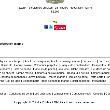
Sablier - 3 colonnes en laiton - 15 minutes - décoration marine
52.99€
Save
 décoration marine
liques pour lampes
|
Article de navigation
|
Article de voyage marins
|
Baromètres
|
Barres à
|
Boussole
|
Cadran solaire
|
Calendrier-perpétuel
|
Casque de scaphandrier
|
Casquettes
|
C
e photos
|
Filets de pêche
|
Flotteurs de pêche
|
Girouette
|
Globe terrestre
|
Heurtoirs de por
 de chevet
|
Lampe marine
|
Lampes à pétrole marine - Réchaud à pétrole
|
Lampes marine
Opalines de rechange
|
Ouvre bouteille
|
Phares marins
|
Plaques de porte
|
Porte-carte
|
Por
rins
|
Set de table
|
Sextant marin - boite sextant de marine
|
Sifflet de bosco - mégaphone
|
T
naires
|
Conditions de vente
|
Vos questions
|
La newsletter
|
Contactez-nous
|
Conseils
|
Co
Copyright © 2004 - 2026 -
LORDS
- Tous droits réservés.