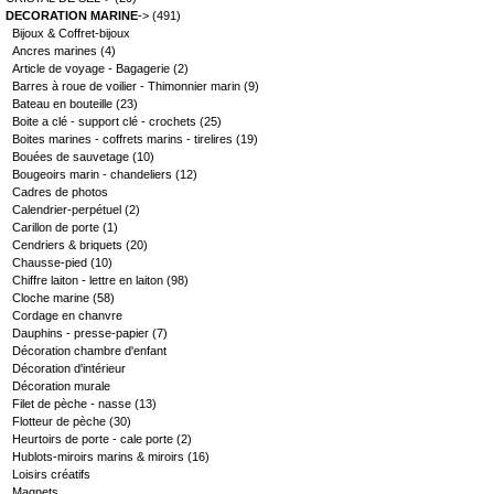
DECORATION MARINE
->
(491)
Bijoux & Coffret-bijoux
Ancres marines
(4)
Article de voyage - Bagagerie
(2)
Barres à roue de voilier - Thimonnier marin
(9)
Bateau en bouteille
(23)
Boite a clé - support clé - crochets
(25)
Boites marines - coffrets marins - tirelires
(19)
Bouées de sauvetage
(10)
Bougeoirs marin - chandeliers
(12)
Cadres de photos
Calendrier-perpétuel
(2)
Carillon de porte
(1)
Cendriers & briquets
(20)
Chausse-pied
(10)
Chiffre laiton - lettre en laiton
(98)
Cloche marine
(58)
Cordage en chanvre
Dauphins - presse-papier
(7)
Décoration chambre d'enfant
Décoration d'intérieur
Décoration murale
Filet de pèche - nasse
(13)
Flotteur de pèche
(30)
Heurtoirs de porte - cale porte
(2)
Hublots-miroirs marins & miroirs
(16)
Loisirs créatifs
Magnets