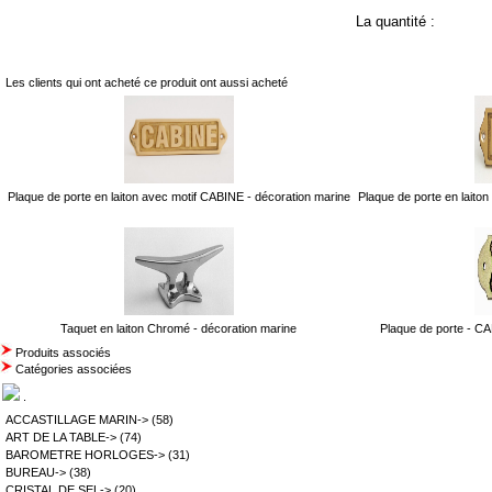
La quantité :
Les clients qui ont acheté ce produit ont aussi acheté
Plaque de porte en laiton avec motif CABINE - décoration marine
Plaque de porte en lait
Taquet en laiton Chromé - décoration marine
Plaque de porte - CA
Produits associés
Catégories associées
.
ACCASTILLAGE MARIN->
(58)
ART DE LA TABLE->
(74)
BAROMETRE HORLOGES->
(31)
BUREAU->
(38)
CRISTAL DE SEL->
(20)