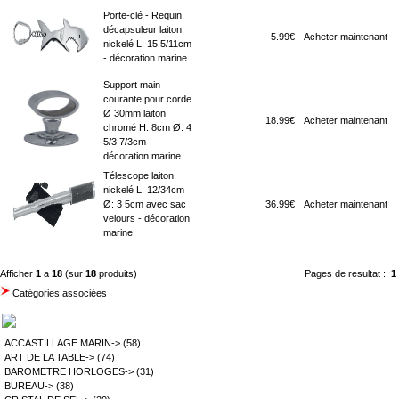
Porte-clé - Requin
décapsuleur laiton
5.99€
Acheter maintenant
nickelé L: 15 5/11cm
- décoration marine
Support main
courante pour corde
Ø 30mm laiton
18.99€
Acheter maintenant
chromé H: 8cm Ø: 4
5/3 7/3cm -
décoration marine
Télescope laiton
nickelé L: 12/34cm
Ø: 3 5cm avec sac
36.99€
Acheter maintenant
velours - décoration
marine
Afficher
1
a
18
(sur
18
produits)
Pages de resultat :
1
Catégories associées
.
ACCASTILLAGE MARIN->
(58)
ART DE LA TABLE->
(74)
BAROMETRE HORLOGES->
(31)
BUREAU->
(38)