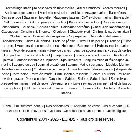
Accastillage marin
|
Accessoires de table marins
|
Ancres marines
|
Ancres marines
|
Appliques pour lampes
|
Article de navigation
|
Article de voyage marins
|
Baromètres
|
Barres à roue
|
Bateau en bouteille
|
Maquettes bateau
|
Coffret-bijoux marins
|
Boite a clé
|
Coffrets marins
|
Boite de plongée étanches
|
Bouées de sauvetage
|
Bougeoirs marin -
chandeliers
|
Boussole
|
Cadran solaire
|
Calendrier-perpétuel
|
Casque de scaphandrier
|
Casquettes
|
Cendriers & Briquets
|
Chadburn
|
Chausse-pied
|
Chiffres & lettres en laiton
|
Cloche marine
|
Compas de navigation
|
Coupe-papier
|
Décoration de bureau
|
Encadrements - Cadres de photos
|
Filets de pêche
|
Flotteurs de pêche
|
Girouette
|
Globe
terrestre
|
Heurtoirs de porte- cale porte
|
Horloges - Barometres
|
Hublots-miroirs marins-
miroirs
|
Jeux de société marins - Jeux de cartes
|
Jeux de société marins - Jeux de cartes
|
Lampadaires
|
Lampe de chevet
|
Lampe marine
|
Lampes à pétrole marine - Réchaud à
pétrole
|
Lampes marines à suspendre
|
Spot lumineux
|
Longues-vues et télescopes de
marine
|
Loupes de vue
|
Luminaire extérieur
|
Lustre
|
Mains courantes
|
Meubles Marine
|
Mouettes décoratives
|
Opalines de rechange
|
Ouvre bouteille
|
Phares marins
|
Plaques de
porte
|
Porte-carte
|
Porte-clé marin
|
Porte-manteaux marins
|
Portes-courriers
|
Poulie de
voilier - palan
|
Presse-papier - Dauphins
|
Sablier - Salière
|
Salle de bain
|
Serre-livre -
presse-livre marins
|
Set de table
|
Sextant marin - boite sextant de marine
|
Sifflet de bosco
- mégaphone
|
Tableaux de noeuds marins
|
Tabouret
|
Thermomètre
|
Tirelires
|
Vaisselle
marine
Home
|
Qui sommes nous ?
|
Nos partenaires
|
Conditions de vente
|
Vos questions
|
La
newsletter
|
Contactez-nous
|
Conseils
|
Comment commander
|
Informations légales
Copyright © 2004 - 2026 -
LORDS
- Tous droits réservés.
.