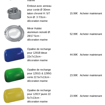
marine
Embout avec anneau
pour corde Ø 30mm
laiton chromé H: 5/7
15.99€
Acheter maintenant
5cm Ø: 3 7/3cm -
décoration marine
Miroir Hublot
aluminium nickelé Ø:
52.99€
Acheter maintenant
28/17 5cm -
décoration marine
Opaline de rechange
pour 1291B bleue
44.99€
Acheter maintenant
22x7x13cm -
décoration marine
Opaline de rechange
pour 1291G & 1295G
23.99€
Acheter maintenant
verte 22 5x7x13cm -
décoration marine
Opaline de rechange
pour 1291Y jaune 22
23.99€
Acheter maintenant
5x7x13cm -
décoration marine