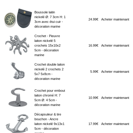
Boussole laitin
nickelé Ø: 7 3cm H: 1
24.99€
Acheter maintenant
3cm avec étui cuir -
décoration marine
Crochet - Pieuvre
laiton nickelé 5
crochets 15x10x2
16.99€
Acheter maintenant
5cm - décoration
marine
Crochet double laiton
nickelé 2 crochets 2
5.99€
Acheter maintenant
5x7 5x8cm -
décoration marine
Crochet pour embout
laiton chromé H: 7
10.99€
Acheter maintenant
5cm Ø: 4 5cm -
décoration marine
Décapsuleur & tire
bouchon - Ancre
laiton nickelé 9x13x1
17.99€
Acheter maintenant
5cm - décoration