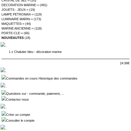
CRISTAL DE SEL->
(20)
DECORATION MARINE->
(491)
JOUETS - JEUX->
(19)
LAMPE PETROMAX->
(119)
LUMINAIRE MARIN->
(173)
MAQUETTES->
(44)
MARINE ANCIENNE->
(118)
PORTE-CLE->
(66)
NOUVEAUTES
(18)
.
1 x
Chalutier bleu - décoration marine
24.99€
.
Commandes en cours Historique des commandes
.
Questions sur - commande, paiement, ...
Contactez-nous
.
Créer un compte
Consulter le compte
.