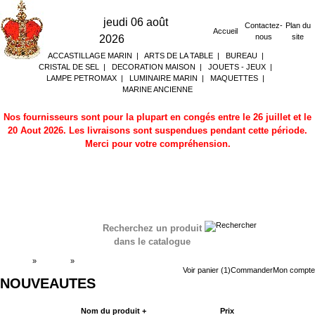
jeudi 06 août
Contactez-
Plan du
Accueil
nous
site
2026
ACCASTILLAGE MARIN
|
ARTS DE LA TABLE
|
BUREAU
|
CRISTAL DE SEL
|
DECORATION MAISON
|
JOUETS - JEUX
|
LAMPE PETROMAX
|
LUMINAIRE MARIN
|
MAQUETTES
|
MARINE ANCIENNE
Nos fournisseurs sont pour la plupart en congés entre le 26 juillet et le
20 Aout 2026. Les livraisons sont suspendues pendant cette période.
Merci pour votre compréhension.
Recherchez un produit
dans le catalogue
Accueil
»
Boutique
»
NOUVEAUTES
Voir panier (1)
Commander
Mon compte
NOUVEAUTES
Nom du produit +
Prix
Acheter maintenant