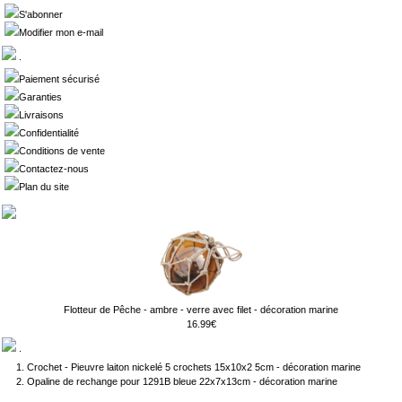
S'abonner
Modifier mon e-mail
.
Paiement sécurisé
Garanties
Livraisons
Confidentialité
Conditions de vente
Contactez-nous
Plan du site
Flotteur de Pêche - ambre - verre avec filet - décoration marine
16.99€
.
Crochet - Pieuvre laiton nickelé 5 crochets 15x10x2 5cm - décoration marine
Opaline de rechange pour 1291B bleue 22x7x13cm - décoration marine