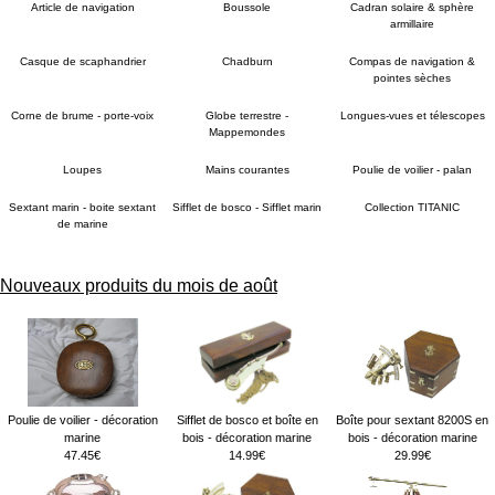
Article de navigation
Boussole
Cadran solaire & sphère
armillaire
Casque de scaphandrier
Chadburn
Compas de navigation &
pointes sèches
Corne de brume - porte-voix
Globe terrestre -
Longues-vues et télescopes
Mappemondes
Loupes
Mains courantes
Poulie de voilier - palan
Sextant marin - boite sextant
Sifflet de bosco - Sifflet marin
Collection TITANIC
de marine
Nouveaux produits du mois de août
Poulie de voilier - décoration
Sifflet de bosco et boîte en
Boîte pour sextant 8200S en
marine
bois - décoration marine
bois - décoration marine
47.45€
14.99€
29.99€