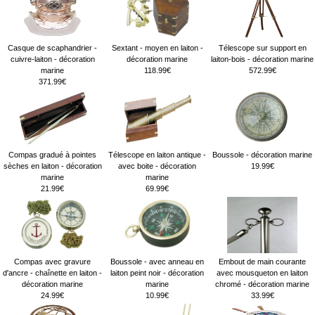
Casque de scaphandrier -
Sextant - moyen en laiton -
Télescope sur support en
cuivre-laiton - décoration
décoration marine
laiton-bois - décoration marine
marine
118.99€
572.99€
371.99€
Compas gradué à pointes
Télescope en laiton antique -
Boussole - décoration marine
sèches en laiton - décoration
avec boite - décoration
19.99€
marine
marine
21.99€
69.99€
Compas avec gravure
Boussole - avec anneau en
Embout de main courante
d'ancre - chaînette en laiton -
laiton peint noir - décoration
avec mousqueton en laiton
décoration marine
marine
chromé - décoration marine
24.99€
10.99€
33.99€