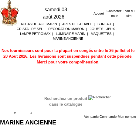
samedi 08
Contactez-
Plan du
Accueil
nous
site
août 2026
ACCASTILLAGE MARIN
|
ARTS DE LA TABLE
|
BUREAU
|
CRISTAL DE SEL
|
DECORATION MAISON
|
JOUETS - JEUX
|
LAMPE PETROMAX
|
LUMINAIRE MARIN
|
MAQUETTES
|
MARINE ANCIENNE
Nos fournisseurs sont pour la plupart en congés entre le 26 juillet et le
20 Aout 2026. Les livraisons sont suspendues pendant cette période.
Merci pour votre compréhension.
Recherchez un produit
dans le catalogue
Accueil
»
Boutique
»
MARINE ANCIENNE
Voir panier
Commander
Mon compte
MARINE ANCIENNE