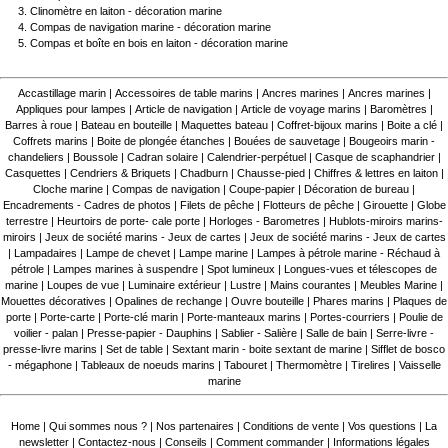
Clinomètre en laiton - décoration marine
Compas de navigation marine - décoration marine
Compas et boîte en bois en laiton - décoration marine
Accastillage marin
|
Accessoires de table marins
|
Ancres marines
|
Ancres marines
|
Appliques pour lampes
|
Article de navigation
|
Article de voyage marins
|
Baromètres
|
Barres à roue
|
Bateau en bouteille
|
Maquettes bateau
|
Coffret-bijoux marins
|
Boite a clé
|
Coffrets marins
|
Boite de plongée étanches
|
Bouées de sauvetage
|
Bougeoirs marin -
chandeliers
|
Boussole
|
Cadran solaire
|
Calendrier-perpétuel
|
Casque de scaphandrier
|
Casquettes
|
Cendriers & Briquets
|
Chadburn
|
Chausse-pied
|
Chiffres & lettres en laiton
|
Cloche marine
|
Compas de navigation
|
Coupe-papier
|
Décoration de bureau
|
Encadrements - Cadres de photos
|
Filets de pêche
|
Flotteurs de pêche
|
Girouette
|
Globe
terrestre
|
Heurtoirs de porte- cale porte
|
Horloges - Barometres
|
Hublots-miroirs marins-
miroirs
|
Jeux de société marins - Jeux de cartes
|
Jeux de société marins - Jeux de cartes
|
Lampadaires
|
Lampe de chevet
|
Lampe marine
|
Lampes à pétrole marine - Réchaud à
pétrole
|
Lampes marines à suspendre
|
Spot lumineux
|
Longues-vues et télescopes de
marine
|
Loupes de vue
|
Luminaire extérieur
|
Lustre
|
Mains courantes
|
Meubles Marine
|
Mouettes décoratives
|
Opalines de rechange
|
Ouvre bouteille
|
Phares marins
|
Plaques de
porte
|
Porte-carte
|
Porte-clé marin
|
Porte-manteaux marins
|
Portes-courriers
|
Poulie de
voilier - palan
|
Presse-papier - Dauphins
|
Sablier - Salière
|
Salle de bain
|
Serre-livre -
presse-livre marins
|
Set de table
|
Sextant marin - boite sextant de marine
|
Sifflet de bosco
- mégaphone
|
Tableaux de noeuds marins
|
Tabouret
|
Thermomètre
|
Tirelires
|
Vaisselle
marine
Home
|
Qui sommes nous ?
|
Nos partenaires
|
Conditions de vente
|
Vos questions
|
La
newsletter
|
Contactez-nous
|
Conseils
|
Comment commander
|
Informations légales