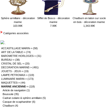
Sphère armillaire - décoration
Sifflet de Bosco - décoration
Chadburn en laiton sur socle
marine
marine
en bois - décoration marine
103.99€
7.99€
1,343.99€
Catégories associées
.
ACCASTILLAGE MARIN->
(58)
ART DE LA TABLE->
(74)
BAROMETRE HORLOGES->
(31)
BUREAU->
(38)
CRISTAL DE SEL->
(20)
DECORATION MARINE->
(491)
JOUETS - JEUX->
(19)
LAMPE PETROMAX->
(119)
LUMINAIRE MARIN->
(173)
MAQUETTES->
(44)
MARINE ANCIENNE
->
(118)
Article de navigation
(1)
Boussole
(35)
Cadran solaire & sphère armillaire
(5)
Casque de scaphandrier
(6)
Chadburn
(4)