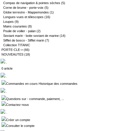
Compas de navigation & pointes sèches
(5)
Corne de brume - porte-voix
(5)
Globe terrestre - Mappemondes
(1)
Longues-vues et télescopes
(16)
Loupes
(9)
Mains courantes
(8)
Poulie de voilier - palan
(2)
Sextant marin - boite sextant de marine
(14)
Sifflet de bosco - Sifflet marin
(7)
Collection TITANIC
PORTE-CLE->
(66)
NOUVEAUTES
(18)
.
0 article
.
Commandes en cours Historique des commandes
.
Questions sur - commande, paiement, ...
Contactez-nous
.
Créer un compte
Consulter le compte