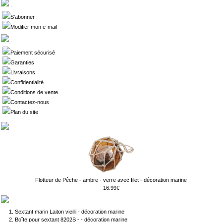
.
S'abonner
Modifier mon e-mail
.
Paiement sécurisé
Garanties
Livraisons
Confidentialité
Conditions de vente
Contactez-nous
Plan du site
Flotteur de Pêche - ambre - verre avec filet - décoration marine
16.99€
.
Sextant marin Laiton vieilli - décoration marine
Boîte pour sextant 8202S - - décoration marine