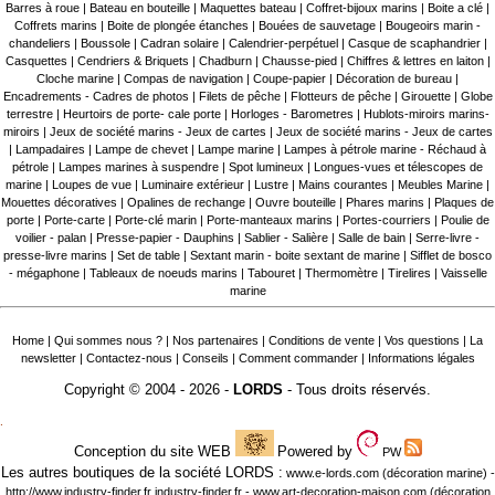
Barres à roue
|
Bateau en bouteille
|
Maquettes bateau
|
Coffret-bijoux marins
|
Boite a clé
|
Coffrets marins
|
Boite de plongée étanches
|
Bouées de sauvetage
|
Bougeoirs marin -
chandeliers
|
Boussole
|
Cadran solaire
|
Calendrier-perpétuel
|
Casque de scaphandrier
|
Casquettes
|
Cendriers & Briquets
|
Chadburn
|
Chausse-pied
|
Chiffres & lettres en laiton
|
Cloche marine
|
Compas de navigation
|
Coupe-papier
|
Décoration de bureau
|
Encadrements - Cadres de photos
|
Filets de pêche
|
Flotteurs de pêche
|
Girouette
|
Globe
terrestre
|
Heurtoirs de porte- cale porte
|
Horloges - Barometres
|
Hublots-miroirs marins-
miroirs
|
Jeux de société marins - Jeux de cartes
|
Jeux de société marins - Jeux de cartes
|
Lampadaires
|
Lampe de chevet
|
Lampe marine
|
Lampes à pétrole marine - Réchaud à
pétrole
|
Lampes marines à suspendre
|
Spot lumineux
|
Longues-vues et télescopes de
marine
|
Loupes de vue
|
Luminaire extérieur
|
Lustre
|
Mains courantes
|
Meubles Marine
|
Mouettes décoratives
|
Opalines de rechange
|
Ouvre bouteille
|
Phares marins
|
Plaques de
porte
|
Porte-carte
|
Porte-clé marin
|
Porte-manteaux marins
|
Portes-courriers
|
Poulie de
voilier - palan
|
Presse-papier - Dauphins
|
Sablier - Salière
|
Salle de bain
|
Serre-livre -
presse-livre marins
|
Set de table
|
Sextant marin - boite sextant de marine
|
Sifflet de bosco
- mégaphone
|
Tableaux de noeuds marins
|
Tabouret
|
Thermomètre
|
Tirelires
|
Vaisselle
marine
Home
|
Qui sommes nous ?
|
Nos partenaires
|
Conditions de vente
|
Vos questions
|
La
newsletter
|
Contactez-nous
|
Conseils
|
Comment commander
|
Informations légales
Copyright © 2004 - 2026 -
LORDS
- Tous droits réservés.
.
Conception du site WEB
Powered by
PW
Les autres boutiques de la société LORDS :
www.e-lords.com
(décoration marine) -
http://www.industry-finder.fr
industry-finder.fr -
www.art-decoration-maison.com
(décoration