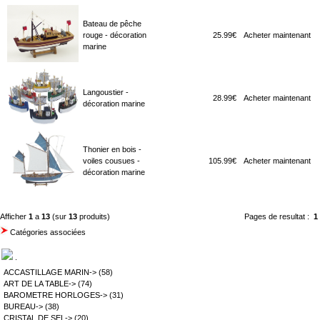
Bateau de pêche
rouge - décoration
25.99€
Acheter maintenant
marine
Langoustier -
28.99€
Acheter maintenant
décoration marine
Thonier en bois -
voiles cousues -
105.99€
Acheter maintenant
décoration marine
Afficher
1
a
13
(sur
13
produits)
Pages de resultat :
1
Catégories associées
.
ACCASTILLAGE MARIN->
(58)
ART DE LA TABLE->
(74)
BAROMETRE HORLOGES->
(31)
BUREAU->
(38)
CRISTAL DE SEL->
(20)