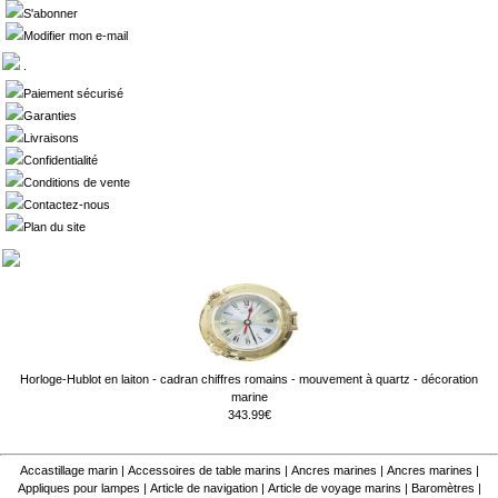
S'abonner
Modifier mon e-mail
.
Paiement sécurisé
Garanties
Livraisons
Confidentialité
Conditions de vente
Contactez-nous
Plan du site
Horloge-Hublot en laiton - cadran chiffres romains - mouvement à quartz - décoration
marine
343.99€
Accastillage marin
|
Accessoires de table marins
|
Ancres marines
|
Ancres marines
|
Appliques pour lampes
|
Article de navigation
|
Article de voyage marins
|
Baromètres
|