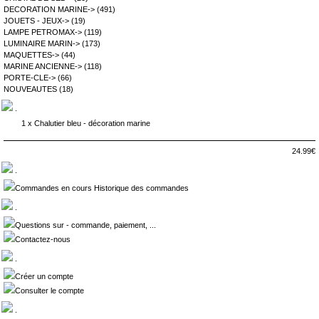
DECORATION MARINE->
(491)
JOUETS - JEUX->
(19)
LAMPE PETROMAX->
(119)
LUMINAIRE MARIN->
(173)
MAQUETTES->
(44)
MARINE ANCIENNE->
(118)
PORTE-CLE->
(66)
NOUVEAUTES
(18)
.
1 x
Chalutier bleu - décoration marine
24.99€
.
Commandes en cours Historique des commandes
.
Questions sur - commande, paiement, ...
Contactez-nous
.
Créer un compte
Consulter le compte
.