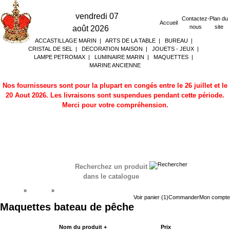
vendredi 07
Contactez-
Plan du
Accueil
nous
site
août 2026
ACCASTILLAGE MARIN
|
ARTS DE LA TABLE
|
BUREAU
|
CRISTAL DE SEL
|
DECORATION MAISON
|
JOUETS - JEUX
|
LAMPE PETROMAX
|
LUMINAIRE MARIN
|
MAQUETTES
|
MARINE ANCIENNE
Nos fournisseurs sont pour la plupart en congés entre le 26 juillet et le
20 Aout 2026. Les livraisons sont suspendues pendant cette période.
Merci pour votre compréhension.
Recherchez un produit
dans le catalogue
Accueil
»
Boutique
»
Maquettes bateau de pêche
Voir panier (1)
Commander
Mon compte
Maquettes bateau de pêche
Nom du produit +
Prix
Acheter maintenant