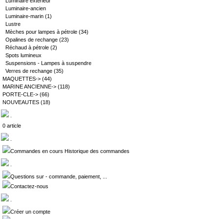
Luminaire extérieur
Luminaire-ancien
Luminaire-marin
(1)
Lustre
Mèches pour lampes à pétrole
(34)
Opalines de rechange
(23)
Réchaud à pétrole
(2)
Spots lumineux
Suspensions - Lampes à suspendre
Verres de rechange
(35)
MAQUETTES->
(44)
MARINE ANCIENNE->
(118)
PORTE-CLE->
(66)
NOUVEAUTES
(18)
.
0 article
.
Commandes en cours Historique des commandes
.
Questions sur - commande, paiement, ...
Contactez-nous
.
Créer un compte