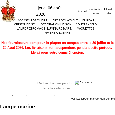
jeudi 06 août
Contactez-
Plan du
Accueil
nous
site
2026
ACCASTILLAGE MARIN
|
ARTS DE LA TABLE
|
BUREAU
|
CRISTAL DE SEL
|
DECORATION MAISON
|
JOUETS - JEUX
|
LAMPE PETROMAX
|
LUMINAIRE MARIN
|
MAQUETTES
|
MARINE ANCIENNE
Nos fournisseurs sont pour la plupart en congés entre le 26 juillet et le
20 Aout 2026. Les livraisons sont suspendues pendant cette période.
Merci pour votre compréhension.
Recherchez un produit
dans le catalogue
Accueil
»
Boutique
»
LUMINAIRE MARIN
»
Lampe
marine
Voir panier
Commander
Mon compte
Lampe marine