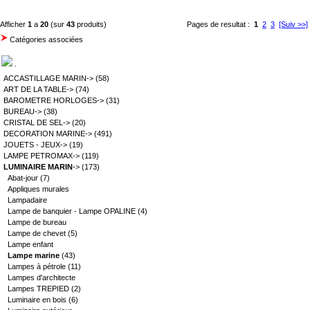
Afficher
1
a
20
(sur
43
produits)
Pages de resultat :
1
2
3
[Suiv >>]
Catégories associées
.
ACCASTILLAGE MARIN->
(58)
ART DE LA TABLE->
(74)
BAROMETRE HORLOGES->
(31)
BUREAU->
(38)
CRISTAL DE SEL->
(20)
DECORATION MARINE->
(491)
JOUETS - JEUX->
(19)
LAMPE PETROMAX->
(119)
LUMINAIRE MARIN
->
(173)
Abat-jour
(7)
Appliques murales
Lampadaire
Lampe de banquier - Lampe OPALINE
(4)
Lampe de bureau
Lampe de chevet
(5)
Lampe enfant
Lampe marine
(43)
Lampes à pétrole
(11)
Lampes d'architecte
Lampes TREPIED
(2)
Luminaire en bois
(6)