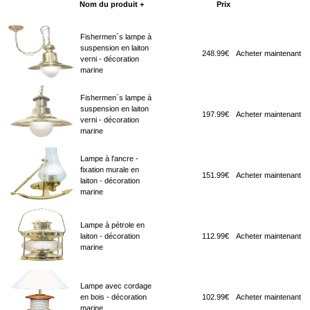
Nom du produit +
Prix
Acheter maintenant
Fishermen´s lampe à
suspension en laiton
248.99€
Acheter maintenant
verni - décoration
marine
Fishermen´s lampe à
suspension en laiton
197.99€
Acheter maintenant
verni - décoration
marine
Lampe à l'ancre -
fixation murale en
151.99€
Acheter maintenant
laiton - décoration
marine
Lampe à pétrole en
laiton - décoration
112.99€
Acheter maintenant
marine
Lampe avec cordage
en bois - décoration
102.99€
Acheter maintenant
marine