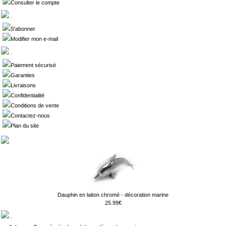
Consulter le compte
.
S'abonner
Modifier mon e-mail
.
Paiement sécurisé
Garanties
Livraisons
Confidentialité
Conditions de vente
Contactez-nous
Plan du site
Dauphin en laiton chromé - décoration marine
25.99€
.