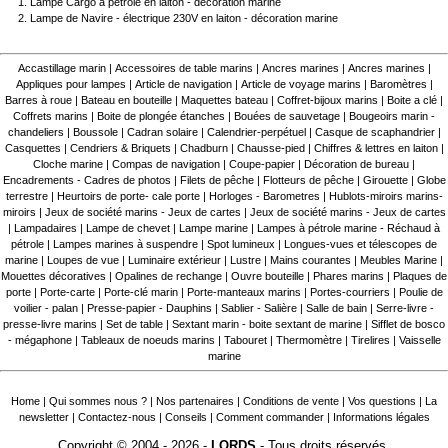
Lampe Cargo à pétrole en laiton - décoration marine
Lampe de Navire - électrique 230V en laiton - décoration marine
Accastillage marin
|
Accessoires de table marins
|
Ancres marines
|
Ancres marines
|
Appliques pour lampes
|
Article de navigation
|
Article de voyage marins
|
Baromètres
|
Barres à roue
|
Bateau en bouteille
|
Maquettes bateau
|
Coffret-bijoux marins
|
Boite a clé
|
Coffrets marins
|
Boite de plongée étanches
|
Bouées de sauvetage
|
Bougeoirs marin -
chandeliers
|
Boussole
|
Cadran solaire
|
Calendrier-perpétuel
|
Casque de scaphandrier
|
Casquettes
|
Cendriers & Briquets
|
Chadburn
|
Chausse-pied
|
Chiffres & lettres en laiton
|
Cloche marine
|
Compas de navigation
|
Coupe-papier
|
Décoration de bureau
|
Encadrements - Cadres de photos
|
Filets de pêche
|
Flotteurs de pêche
|
Girouette
|
Globe
terrestre
|
Heurtoirs de porte- cale porte
|
Horloges - Barometres
|
Hublots-miroirs marins-
miroirs
|
Jeux de société marins - Jeux de cartes
|
Jeux de société marins - Jeux de cartes
|
Lampadaires
|
Lampe de chevet
|
Lampe marine
|
Lampes à pétrole marine - Réchaud à
pétrole
|
Lampes marines à suspendre
|
Spot lumineux
|
Longues-vues et télescopes de
marine
|
Loupes de vue
|
Luminaire extérieur
|
Lustre
|
Mains courantes
|
Meubles Marine
|
Mouettes décoratives
|
Opalines de rechange
|
Ouvre bouteille
|
Phares marins
|
Plaques de
porte
|
Porte-carte
|
Porte-clé marin
|
Porte-manteaux marins
|
Portes-courriers
|
Poulie de
voilier - palan
|
Presse-papier - Dauphins
|
Sablier - Salière
|
Salle de bain
|
Serre-livre -
presse-livre marins
|
Set de table
|
Sextant marin - boite sextant de marine
|
Sifflet de bosco
- mégaphone
|
Tableaux de noeuds marins
|
Tabouret
|
Thermomètre
|
Tirelires
|
Vaisselle
marine
Home
|
Qui sommes nous ?
|
Nos partenaires
|
Conditions de vente
|
Vos questions
|
La
newsletter
|
Contactez-nous
|
Conseils
|
Comment commander
|
Informations légales
Copyright © 2004 - 2026 -
LORDS
- Tous droits réservés.